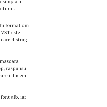
a simpla a
onturat.
ghi format din
 VST este
 care distrag
e masoara
op, raspunsul
care il facem
font alb, iar