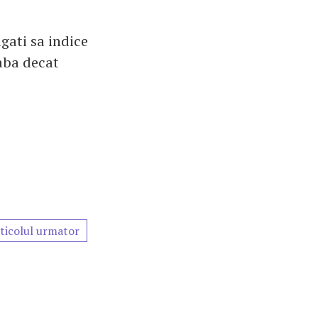
ugati sa indice
aba decat
ticolul urmator