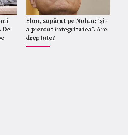
rmi
Elon, supărat pe Nolan: "şi-
. De
a pierdut integritatea". Are
pe
dreptate?