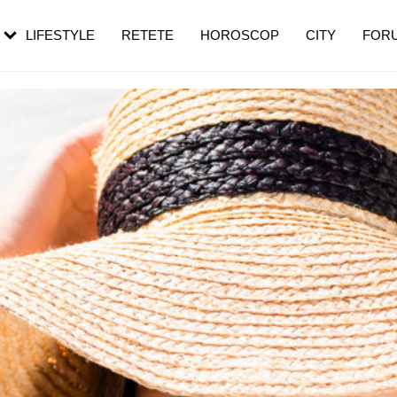
rebui să mergi
și 60 de ani. De ce te trezești mai des
pe măsură ce înaintezi în vârstă
LIFESTYLE
RETETE
HOROSCOP
CITY
FOR