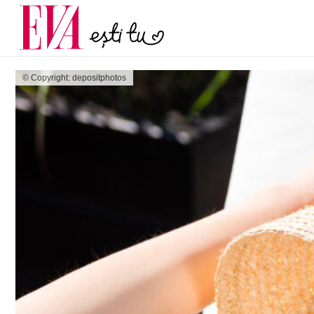
menopauză și când ar t
Carieră
la medic
Actualitate
© Copyright: depositphotos