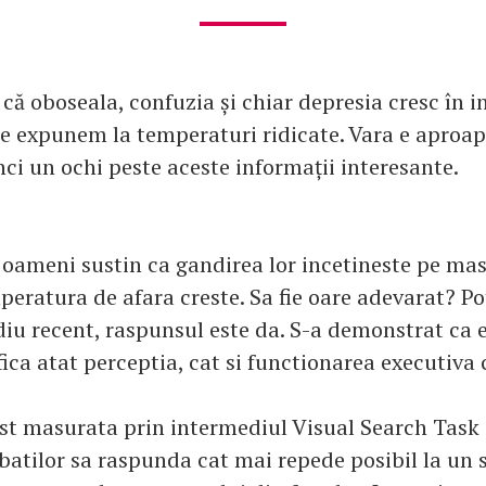
 că oboseala, confuzia și chiar depresia cresc în i
e expunem la temperaturi ridicate. Vara e aproap
ci un ochi peste aceste informații interesante.
i oameni sustin ca gandirea lor incetineste pe ma
peratura de afara creste. Sa fie oare adevarat? Po
diu recent, raspunsul este da. S-a demonstrat ca 
ica atat perceptia, cat si functionarea executiva 
ost masurata prin intermediul Visual Search Task 
rbatilor sa raspunda cat mai repede posibil la un