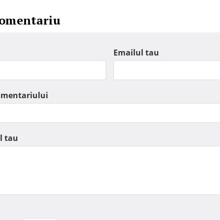
comentariu
Emailul tau
omentariului
l tau