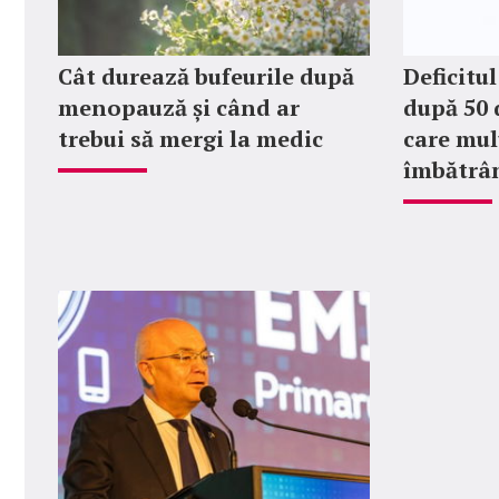
Cât durează bufeurile după
Deficitu
menopauză și când ar
după 50 
trebui să mergi la medic
care mul
îmbătrâ