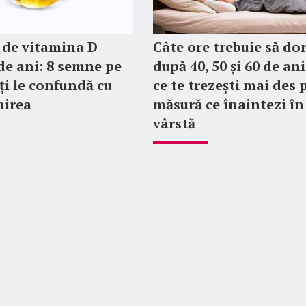
l de vitamina D
Câte ore trebuie să do
de ani: 8 semne pe
după 40, 50 și 60 de ani
ți le confundă cu
ce te trezești mai des 
nirea
măsură ce înaintezi în
vârstă