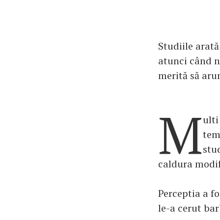
Studiile arată
atunci când n
merită să arun
M
ult
tem
stu
caldura modif
Perceptia a f
le-a cerut ba