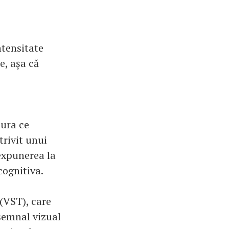
ntensitate
e, așa că
sura ce
trivit unui
expunerea la
cognitiva.
(VST), care
 semnal vizual