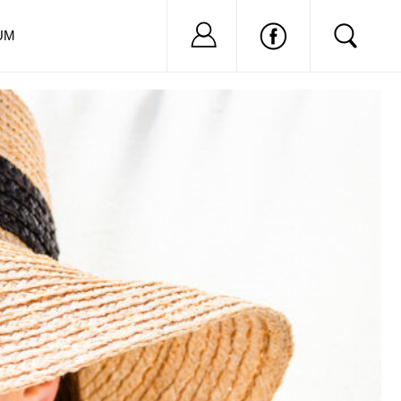
Nu ai cont?
Inregistreaza-
UM