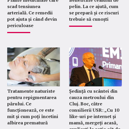
scad tensiunea
pelin. La ce ajută, cum
arterială. Ce remedii
se prepară și ce riscuri
pot ajuta și când devin
trebuie să cunoști
periculoase
Tratamente naturiste
Ședință cu scântei din
pentru repigmentarea
cauza metroului din
părului. Ce
Cluj. Boc, către
funcționează, ce este
consilierii USR: „Cu 10
mit și cum poți încetini
like-uri pe internet și
albirea prematură
mamă, mergeți acasă,
explicați la soție cât de