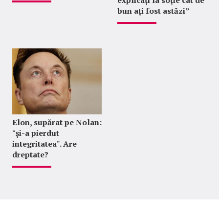
bun ați fost astăzi”
Elon, supărat pe Nolan:
"şi-a pierdut
integritatea". Are
dreptate?