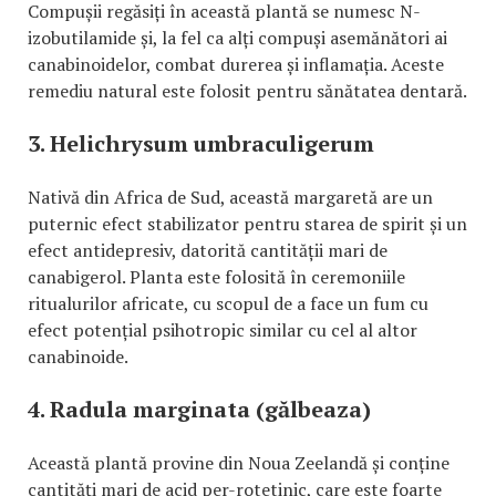
Compușii regăsiți în această plantă se numesc N-
izobutilamide și, la fel ca alți compuși asemănători ai
canabinoidelor, combat durerea și inflamația. Aceste
remediu natural este folosit pentru sănătatea dentară.
3. Helichrysum umbraculigerum
Nativă din Africa de Sud, această margaretă are un
puternic efect stabilizator pentru starea de spirit și un
efect antidepresiv, datorită cantității mari de
canabigerol. Planta este folosită în ceremoniile
ritualurilor africate, cu scopul de a face un fum cu
efect potențial psihotropic similar cu cel al altor
canabinoide.
4. Radula marginata (gălbeaza)
Această plantă provine din Noua Zeelandă și conține
cantități mari de acid per-rotetinic, care este foarte