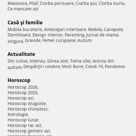
Maioneza
Pilaf
Ciorba perisoare
Ciorba pui
Ciorba burta
,
,
,
,
,
Ce mancam azi
Casă şi familie
Mobila bucatarie
Amenajari interioare
Mobila
Canapele
,
,
,
,
Dormitoare
Design interior
Parenting
Jurnal de mama
,
,
,
Gravide
Femei curajoase
Autism
singura
,
,
,
Actualitate
Din culise
Interviu
Stirea zilei
Tema zilei
Iesirea din
,
,
,
,
Despărţiri celebre
Vesti Bune
Covid-19
Pandemie
autism
,
,
,
,
Horoscop
Horoscop 2026
,
Horoscop 2025
,
Horoscop azi
,
Horoscop dragoste
,
Horoscop chinezesc
,
Astrologie
,
Horoscop lunar
,
Horoscop rac azi
,
Horoscop gemeni azi
,