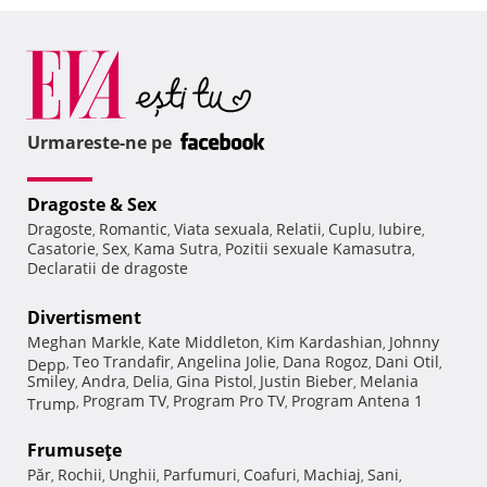
Urmareste-ne pe
Dragoste & Sex
Dragoste
Romantic
Viata sexuala
Relatii
Cuplu
Iubire
,
,
,
,
,
,
Casatorie
Sex
Kama Sutra
Pozitii sexuale Kamasutra
,
,
,
,
Declaratii de dragoste
Divertisment
Meghan Markle
Kate Middleton
Kim Kardashian
Johnny
,
,
,
Teo Trandafir
Angelina Jolie
Dana Rogoz
Dani Otil
Depp
,
,
,
,
,
Smiley
Andra
Delia
Gina Pistol
Justin Bieber
Melania
,
,
,
,
,
Program TV
Program Pro TV
Program Antena 1
Trump
,
,
,
Frumuseţe
Păr
Rochii
Unghii
Parfumuri
Coafuri
Machiaj
Sani
,
,
,
,
,
,
,