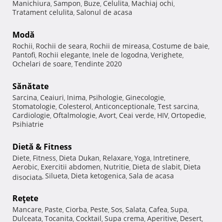
Manichiura
Sampon
Buze
Celulita
Machiaj ochi
,
,
,
,
,
Tratament celulita
Salonul de acasa
,
Modă
Rochii
Rochii de seara
Rochii de mireasa
Costume de baie
,
,
,
,
Pantofi
Rochii elegante
Inele de logodna
Verighete
,
,
,
,
Ochelari de soare
Tendinte 2020
,
Sănătate
Sarcina
Ceaiuri
Inima
Psihologie
Ginecologie
,
,
,
,
,
Stomatologie
Colesterol
Anticonceptionale
Test sarcina
,
,
,
,
Cardiologie
Oftalmologie
Avort
Ceai verde
HIV
Ortopedie
,
,
,
,
,
,
Psihiatrie
Dietă & Fitness
Diete
Fitness
Dieta Dukan
Relaxare
Yoga
Intretinere
,
,
,
,
,
,
Aerobic
Exercitii abdomen
Nutritie
Dieta de slabit
Dieta
,
,
,
,
Silueta
Dieta ketogenica
Sala de acasa
disociata
,
,
,
Reţete
Mancare
Paste
Ciorba
Peste
Sos
Salata
Cafea
Supa
,
,
,
,
,
,
,
,
Dulceata
Tocanita
Cocktail
Supa crema
Aperitive
Desert
,
,
,
,
,
,