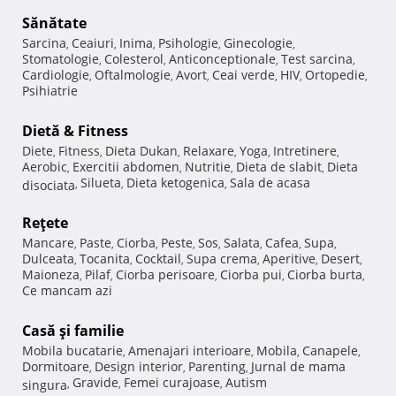
Sănătate
Sarcina
Ceaiuri
Inima
Psihologie
Ginecologie
,
,
,
,
,
Stomatologie
Colesterol
Anticonceptionale
Test sarcina
,
,
,
,
Cardiologie
Oftalmologie
Avort
Ceai verde
HIV
Ortopedie
,
,
,
,
,
,
Psihiatrie
Dietă & Fitness
Diete
Fitness
Dieta Dukan
Relaxare
Yoga
Intretinere
,
,
,
,
,
,
Aerobic
Exercitii abdomen
Nutritie
Dieta de slabit
Dieta
,
,
,
,
Silueta
Dieta ketogenica
Sala de acasa
disociata
,
,
,
Reţete
Mancare
Paste
Ciorba
Peste
Sos
Salata
Cafea
Supa
,
,
,
,
,
,
,
,
Dulceata
Tocanita
Cocktail
Supa crema
Aperitive
Desert
,
,
,
,
,
,
Maioneza
Pilaf
Ciorba perisoare
Ciorba pui
Ciorba burta
,
,
,
,
,
Ce mancam azi
Casă şi familie
Mobila bucatarie
Amenajari interioare
Mobila
Canapele
,
,
,
,
Dormitoare
Design interior
Parenting
Jurnal de mama
,
,
,
Gravide
Femei curajoase
Autism
singura
,
,
,