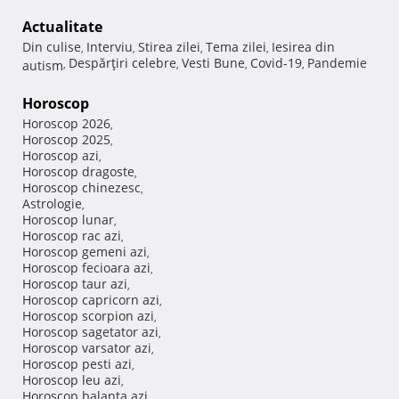
Actualitate
Din culise
Interviu
Stirea zilei
Tema zilei
Iesirea din
,
,
,
,
Despărţiri celebre
Vesti Bune
Covid-19
Pandemie
autism
,
,
,
,
Horoscop
Horoscop 2026
,
Horoscop 2025
,
Horoscop azi
,
Horoscop dragoste
,
Horoscop chinezesc
,
Astrologie
,
Horoscop lunar
,
Horoscop rac azi
,
Horoscop gemeni azi
,
Horoscop fecioara azi
,
Horoscop taur azi
,
Horoscop capricorn azi
,
Horoscop scorpion azi
,
Horoscop sagetator azi
,
Horoscop varsator azi
,
Horoscop pesti azi
,
Horoscop leu azi
,
Horoscop balanta azi
,