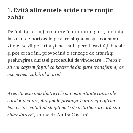
1. Evită alimentele acide care conţin
zahăr
De îndată ce simţi o durere în interiorul gurii, renunţă
la sucul de portocale pe care obişnuiai să-l consumi
zilnic. Acizii pot irita şi mai mult pereții cavităţii bucale
şi pot crea răni, provocând o senzaţie de arsură şi
prelungirea duratei procesului de vindecare.
„Trebuie
să cunoaştem faptul că bacteriile din gură transformă, de
asemenea, zahărul în acid.
Aceasta este una dintre cele mai importante cauze ale
cariilor dentare, dar poate prelungi şi prezenţa aftelor
bucale, accentuând simptomele de usturime, arsură sau
chiar durere”
, spune dr. Andra Custură.