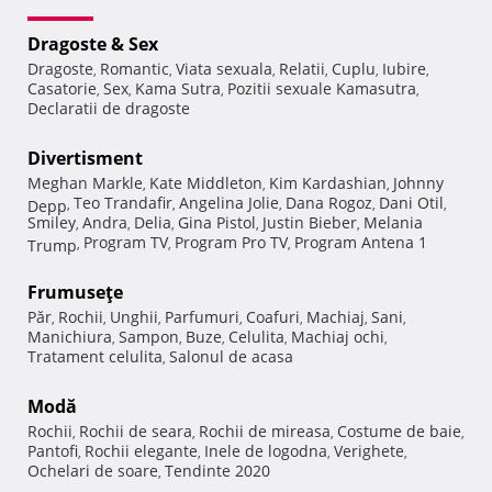
Dragoste & Sex
Dragoste
Romantic
Viata sexuala
Relatii
Cuplu
Iubire
,
,
,
,
,
,
Casatorie
Sex
Kama Sutra
Pozitii sexuale Kamasutra
,
,
,
,
Declaratii de dragoste
Divertisment
Meghan Markle
Kate Middleton
Kim Kardashian
Johnny
,
,
,
Teo Trandafir
Angelina Jolie
Dana Rogoz
Dani Otil
Depp
,
,
,
,
,
Smiley
Andra
Delia
Gina Pistol
Justin Bieber
Melania
,
,
,
,
,
Program TV
Program Pro TV
Program Antena 1
Trump
,
,
,
Frumuseţe
Păr
Rochii
Unghii
Parfumuri
Coafuri
Machiaj
Sani
,
,
,
,
,
,
,
Manichiura
Sampon
Buze
Celulita
Machiaj ochi
,
,
,
,
,
Tratament celulita
Salonul de acasa
,
Modă
Rochii
Rochii de seara
Rochii de mireasa
Costume de baie
,
,
,
,
Pantofi
Rochii elegante
Inele de logodna
Verighete
,
,
,
,
Ochelari de soare
Tendinte 2020
,