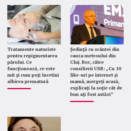
Tratamente naturiste
Ședință cu scântei din
pentru repigmentarea
cauza metroului din
părului. Ce
Cluj. Boc, către
funcționează, ce este
consilierii USR: „Cu 10
mit și cum poți încetini
like-uri pe internet și
albirea prematură
mamă, mergeți acasă,
explicați la soție cât de
bun ați fost astăzi”