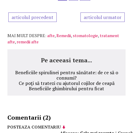
articolul precedent
articolul urmator
MAI MULT DESPRE:
afte
,
Remedii
,
stomatologie
,
tratament
afte
,
remedii afte
Pe aceeasi tema...
Beneficiile spirulinei pentru sănătate: de ce să o
consumi?
Ce poţi să tratezi cu ajutorul cojilor de ceapă
Beneficiile ghimbirului pentru ficat
Comentarii (2)
POSTEAZA COMENTARIU
Afiseaza:
Cele mai recente
|
Cronol