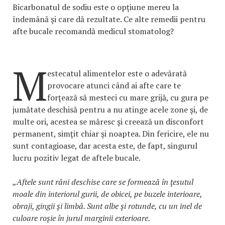
Bicarbonatul de sodiu este o opţiune mereu la
îndemână şi care dă rezultate. Ce alte remedii pentru
afte bucale recomandă medicul stomatolog?
M
estecatul alimentelor este o adevărată
provocare atunci când ai afte care te
forţează să mesteci cu mare grijă, cu gura pe
jumătate deschisă pentru a nu atinge acele zone şi, de
multe ori, acestea se măresc şi creează un disconfort
permanent, simţit chiar şi noaptea. Din fericire, ele nu
sunt contagioase, dar acesta este, de fapt, singurul
lucru pozitiv legat de aftele bucale.
„Aftele sunt răni deschise care se formează în ţesutul
moale din interiorul gurii, de obicei, pe buzele interioare,
obraji, gingii şi limbă. Sunt albe şi rotunde, cu un inel de
culoare roşie în jurul marginii exterioare.