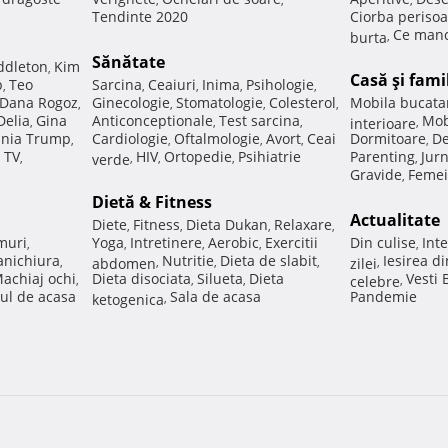
Tendinte 2020
Ciorba perisoa
Ce manc
burta
,
Sănătate
ddleton
Kim
,
Casă şi fami
p
Teo
Sarcina
Ceaiuri
Inima
Psihologie
,
,
,
,
,
Dana Rogoz
Ginecologie
Stomatologie
Colesterol
Mobila bucata
,
,
,
,
Delia
Gina
Anticonceptionale
Test sarcina
Mob
,
,
,
interioare
,
nia Trump
Cardiologie
Oftalmologie
Avort
Ceai
Dormitoare
De
,
,
,
,
,
 TV
HIV
Ortopedie
Psihiatrie
Parenting
Jur
,
verde
,
,
,
,
Gravide
Femei
,
Dietă & Fitness
Actualitate
Diete
Fitness
Dieta Dukan
Relaxare
,
,
,
,
muri
Yoga
Intretinere
Aerobic
Exercitii
Din culise
Inte
,
,
,
,
,
nichiura
Nutritie
Dieta de slabit
Iesirea d
,
abdomen
,
,
,
zilei
,
achiaj ochi
Dieta disociata
Silueta
Dieta
Vesti
,
,
,
celebre
,
ul de acasa
Sala de acasa
Pandemie
ketogenica
,