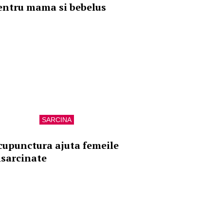
entru mama si bebelus
SARCINA
cupunctura ajuta femeile
nsarcinate