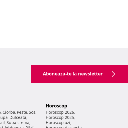
Aboneaza-te la newsletter
Horoscop
e
Ciorba
Peste
Sos
Horoscop 2026
,
,
,
,
,
Supa
Dulceata
Horoscop 2025
,
,
,
ail
Supa crema
Horoscop azi
,
,
,
rt
Maioneza
Pilaf
Horoscop dragoste
,
,
,
,