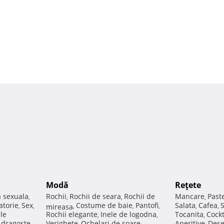
Modă
Reţete
a sexuala
Rochii
Rochii de seara
Rochii de
Mancare
Past
,
,
,
,
atorie
Sex
Costume de baie
Pantofi
Salata
Cafea
,
,
mireasa
,
,
,
,
,
ale
Rochii elegante
Inele de logodna
Tocanita
Cockt
,
,
,
e dragoste
Verighete
Ochelari de soare
Aperitive
Dese
,
,
,