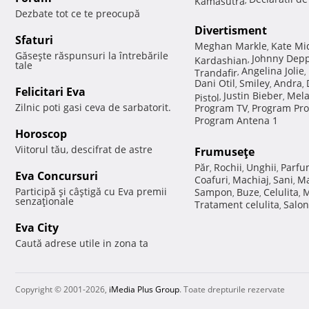
Dezbate tot ce te preocupă
Divertisment
Sfaturi
Meghan Markle
Kate Mi
,
Găseşte răspunsuri la întrebările
Johnny Dep
Kardashian
,
tale
Angelina Jolie
Trandafir
,
,
Dani Otil
Smiley
Andra
,
,
,
Felicitari Eva
Justin Bieber
Mela
Pistol
,
,
Zilnic poti gasi ceva de sarbatorit.
Program TV
Program Pro
,
Program Antena 1
Horoscop
Viitorul tău, descifrat de astre
Frumuseţe
Păr
Rochii
Unghii
Parfu
,
,
,
Eva Concursuri
Coafuri
Machiaj
Sani
Ma
,
,
,
Participă şi câştigă cu Eva premii
Sampon
Buze
Celulita
M
,
,
,
senzaţionale
Tratament celulita
Salon
,
Eva City
Caută adrese utile in zona ta
Copyright © 2001-2026,
iMedia Plus Group
. Toate drepturile rezervate