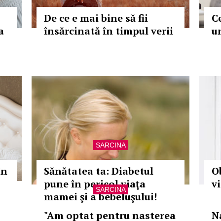
De ce e mai bine să fii
Ce
a
însărcinată în timpul verii
u
SARCINA
în
Sănătatea ta: Diabetul
O
pune în pericol viaţa
v
SARCINA
mamei şi a bebeluşului!
"Am optat pentru nasterea
N