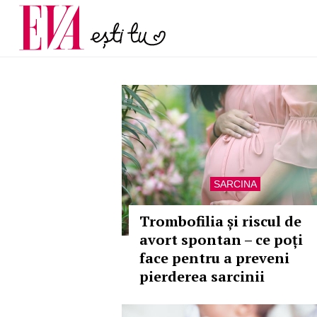
și 60 de ani. De ce te t
Carieră
pe măsură ce înaintez
Actualitate
SARCINA
Trombofilia și riscul de
avort spontan – ce poți
face pentru a preveni
pierderea sarcinii