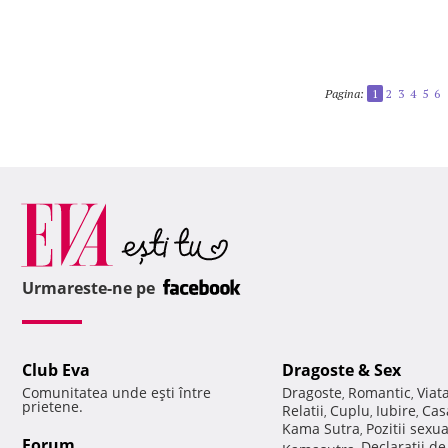
Pagina:
1
2
3
4
5
6
Urmareste-ne pe
Club Eva
Dragoste & Sex
Comunitatea unde eşti între
Dragoste
Romantic
Viat
,
,
prietene.
Relatii
Cuplu
Iubire
Cas
,
,
,
Kama Sutra
Pozitii sexu
,
Forum
Declaratii d
Kamasutra
,