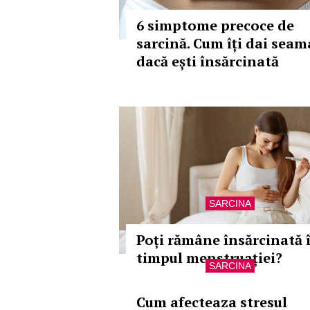
6 simptome precoce de
sarcină. Cum îți dai seam
dacă ești însărcinată
SARCINA
Poți rămâne însărcinată 
timpul menstruației?
SARCINA
Cum afecteaza stresul