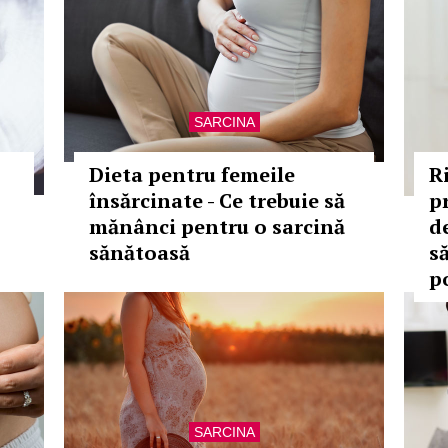
SARCINA
Dieta pentru femeile
R
însărcinate - Ce trebuie să
p
mănânci pentru o sarcină
d
sănătoasă
s
p
SARCINA