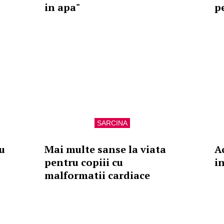
in apa"
p
SARCINA
u
Mai multe sanse la viata
A
pentru copiii cu
i
malformatii cardiace