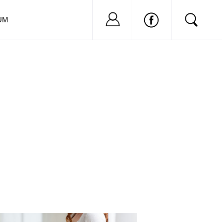
Nu ai cont?
Inregistreaza-
UM