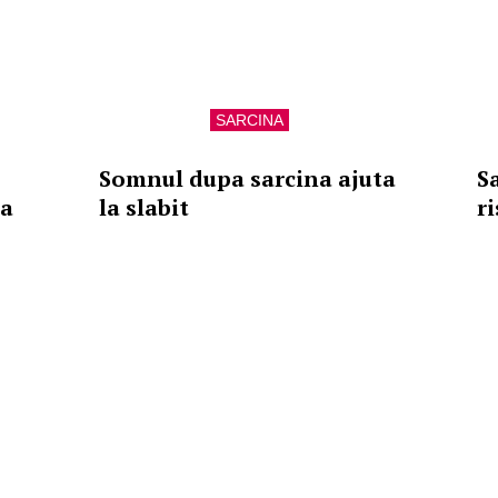
SARCINA
Somnul dupa sarcina ajuta
S
ea
la slabit
r