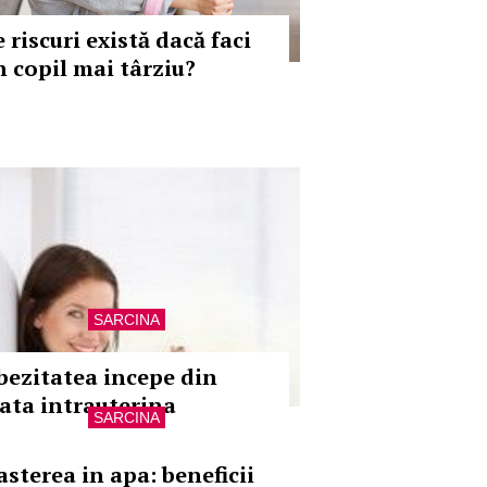
 riscuri există dacă faci
n copil mai târziu?
SARCINA
bezitatea incepe din
iata intrauterina
SARCINA
asterea in apa: beneficii