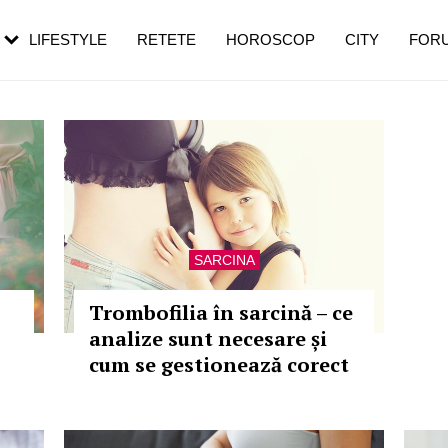
rezești mai des
Cât durează, cum te pregătești și cât
i în vârstă
de dureroasă este investigația
LIFESTYLE
RETETE
HOROSCOP
CITY
FOR
SARCINA
Trombofilia în sarcină – ce
analize sunt necesare și
cum se gestionează corect