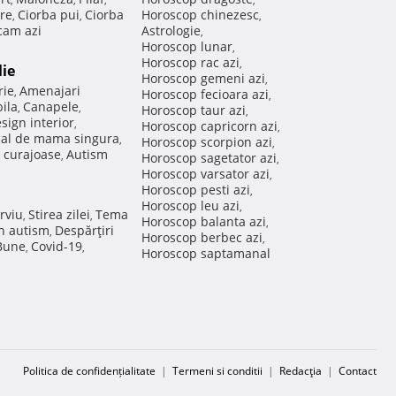
re
Ciorba pui
Ciorba
Horoscop chinezesc
,
,
,
am azi
Astrologie
,
Horoscop lunar
,
Horoscop rac azi
,
lie
Horoscop gemeni azi
,
rie
Amenajari
,
Horoscop fecioara azi
,
ila
Canapele
,
,
Horoscop taur azi
,
sign interior
,
Horoscop capricorn azi
,
nal de mama singura
,
Horoscop scorpion azi
,
 curajoase
Autism
,
Horoscop sagetator azi
,
Horoscop varsator azi
,
Horoscop pesti azi
,
Horoscop leu azi
,
rviu
Stirea zilei
Tema
,
,
Horoscop balanta azi
,
in autism
Despărţiri
,
Horoscop berbec azi
,
 Bune
Covid-19
,
,
Horoscop saptamanal
Politica de confidențialitate
|
Termeni si conditii
|
Redacţia
|
Contact