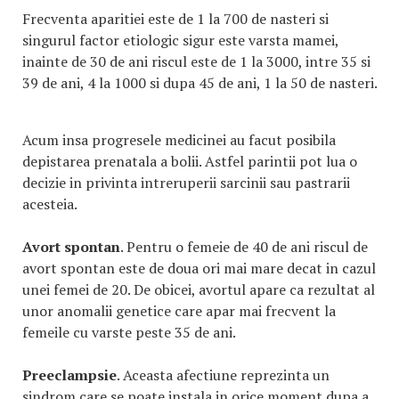
Frecventa aparitiei este de 1 la 700 de nasteri si
singurul factor etiologic sigur este varsta mamei,
inainte de 30 de ani riscul este de 1 la 3000, intre 35 si
39 de ani, 4 la 1000 si dupa 45 de ani, 1 la 50 de nasteri.
Acum insa progresele medicinei au facut posibila
depistarea prenatala a bolii. Astfel parintii pot lua o
decizie in privinta intreruperii sarcinii sau pastrarii
acesteia.
Avort spontan
. Pentru o femeie de 40 de ani riscul de
avort spontan este de doua ori mai mare decat in cazul
unei femei de 20. De obicei, avortul apare ca rezultat al
unor anomalii genetice care apar mai frecvent la
femeile cu varste peste 35 de ani.
Preeclampsie
. Aceasta afectiune reprezinta un
sindrom care se poate instala in orice moment dupa a