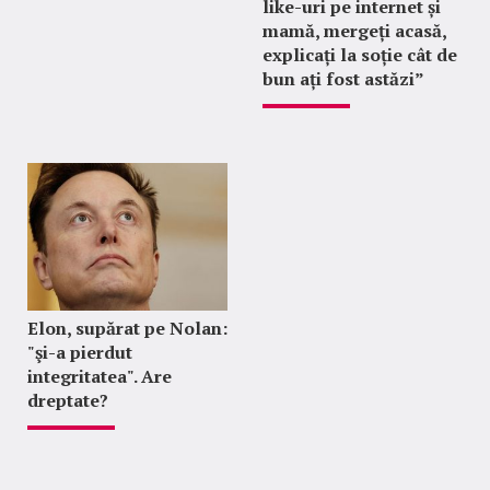
like-uri pe internet și
mamă, mergeți acasă,
explicați la soție cât de
bun ați fost astăzi”
Elon, supărat pe Nolan:
"şi-a pierdut
integritatea". Are
dreptate?