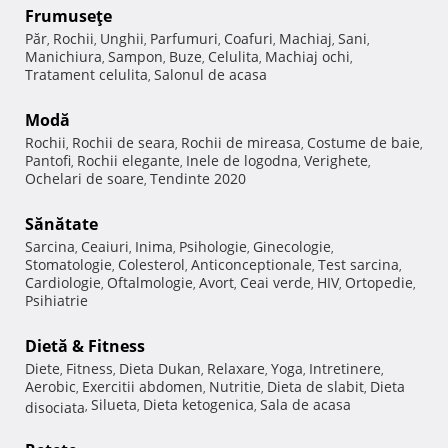
Frumuseţe
Păr
Rochii
Unghii
Parfumuri
Coafuri
Machiaj
Sani
,
,
,
,
,
,
,
Manichiura
Sampon
Buze
Celulita
Machiaj ochi
,
,
,
,
,
Tratament celulita
Salonul de acasa
,
Modă
Rochii
Rochii de seara
Rochii de mireasa
Costume de baie
,
,
,
,
Pantofi
Rochii elegante
Inele de logodna
Verighete
,
,
,
,
Ochelari de soare
Tendinte 2020
,
Sănătate
Sarcina
Ceaiuri
Inima
Psihologie
Ginecologie
,
,
,
,
,
Stomatologie
Colesterol
Anticonceptionale
Test sarcina
,
,
,
,
Cardiologie
Oftalmologie
Avort
Ceai verde
HIV
Ortopedie
,
,
,
,
,
,
Psihiatrie
Dietă & Fitness
Diete
Fitness
Dieta Dukan
Relaxare
Yoga
Intretinere
,
,
,
,
,
,
Aerobic
Exercitii abdomen
Nutritie
Dieta de slabit
Dieta
,
,
,
,
Silueta
Dieta ketogenica
Sala de acasa
disociata
,
,
,