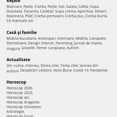
Reţete
Mancare
Paste
Ciorba
Peste
Sos
Salata
Cafea
Supa
,
,
,
,
,
,
,
,
Dulceata
Tocanita
Cocktail
Supa crema
Aperitive
Desert
,
,
,
,
,
,
Maioneza
Pilaf
Ciorba perisoare
Ciorba pui
Ciorba burta
,
,
,
,
,
Ce mancam azi
Casă şi familie
Mobila bucatarie
Amenajari interioare
Mobila
Canapele
,
,
,
,
Dormitoare
Design interior
Parenting
Jurnal de mama
,
,
,
Gravide
Femei curajoase
Autism
singura
,
,
,
Actualitate
Din culise
Interviu
Stirea zilei
Tema zilei
Iesirea din
,
,
,
,
Despărţiri celebre
Vesti Bune
Covid-19
Pandemie
autism
,
,
,
,
Horoscop
Horoscop 2026
,
Horoscop 2025
,
Horoscop azi
,
Horoscop dragoste
,
Horoscop chinezesc
,
Astrologie
,
Horoscop lunar
,