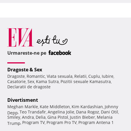
Urmareste-ne pe
Dragoste & Sex
Dragoste
Romantic
Viata sexuala
Relatii
Cuplu
Iubire
,
,
,
,
,
,
Casatorie
Sex
Kama Sutra
Pozitii sexuale Kamasutra
,
,
,
,
Declaratii de dragoste
Divertisment
Meghan Markle
Kate Middleton
Kim Kardashian
Johnny
,
,
,
Teo Trandafir
Angelina Jolie
Dana Rogoz
Dani Otil
Depp
,
,
,
,
,
Smiley
Andra
Delia
Gina Pistol
Justin Bieber
Melania
,
,
,
,
,
Program TV
Program Pro TV
Program Antena 1
Trump
,
,
,