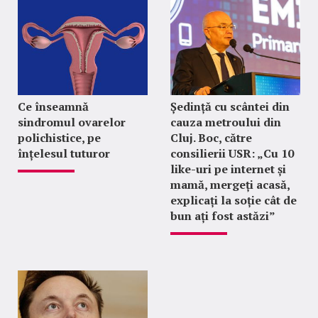
Ce înseamnă
Ședință cu scântei din
sindromul ovarelor
cauza metroului din
polichistice, pe
Cluj. Boc, către
înțelesul tuturor
consilierii USR: „Cu 10
like-uri pe internet și
mamă, mergeți acasă,
explicați la soție cât de
bun ați fost astăzi”