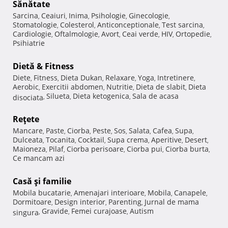
Sănătate
Sarcina
Ceaiuri
Inima
Psihologie
Ginecologie
,
,
,
,
,
Stomatologie
Colesterol
Anticonceptionale
Test sarcina
,
,
,
,
Cardiologie
Oftalmologie
Avort
Ceai verde
HIV
Ortopedie
,
,
,
,
,
,
Psihiatrie
Dietă & Fitness
Diete
Fitness
Dieta Dukan
Relaxare
Yoga
Intretinere
,
,
,
,
,
,
Aerobic
Exercitii abdomen
Nutritie
Dieta de slabit
Dieta
,
,
,
,
Silueta
Dieta ketogenica
Sala de acasa
disociata
,
,
,
Reţete
Mancare
Paste
Ciorba
Peste
Sos
Salata
Cafea
Supa
,
,
,
,
,
,
,
,
Dulceata
Tocanita
Cocktail
Supa crema
Aperitive
Desert
,
,
,
,
,
,
Maioneza
Pilaf
Ciorba perisoare
Ciorba pui
Ciorba burta
,
,
,
,
,
Ce mancam azi
Casă şi familie
Mobila bucatarie
Amenajari interioare
Mobila
Canapele
,
,
,
,
Dormitoare
Design interior
Parenting
Jurnal de mama
,
,
,
Gravide
Femei curajoase
Autism
singura
,
,
,