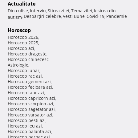
Actualitate
Din culise
Interviu
Stirea zilei
Tema zilei
Iesirea din
,
,
,
,
Despărţiri celebre
Vesti Bune
Covid-19
Pandemie
autism
,
,
,
,
Horoscop
Horoscop 2026
,
Horoscop 2025
,
Horoscop azi
,
Horoscop dragoste
,
Horoscop chinezesc
,
Astrologie
,
Horoscop lunar
,
Horoscop rac azi
,
Horoscop gemeni azi
,
Horoscop fecioara azi
,
Horoscop taur azi
,
Horoscop capricorn azi
,
Horoscop scorpion azi
,
Horoscop sagetator azi
,
Horoscop varsator azi
,
Horoscop pesti azi
,
Horoscop leu azi
,
Horoscop balanta azi
,
Horoscop berbec azi
,