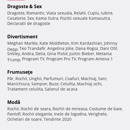
Dragoste & Sex
Dragoste
Romantic
Viata sexuala
Relatii
Cuplu
Iubire
,
,
,
,
,
,
Casatorie
Sex
Kama Sutra
Pozitii sexuale Kamasutra
,
,
,
,
Declaratii de dragoste
Divertisment
Meghan Markle
Kate Middleton
Kim Kardashian
Johnny
,
,
,
Teo Trandafir
Angelina Jolie
Dana Rogoz
Dani Otil
Depp
,
,
,
,
,
Smiley
Andra
Delia
Gina Pistol
Justin Bieber
Melania
,
,
,
,
,
Program TV
Program Pro TV
Program Antena 1
Trump
,
,
,
Frumuseţe
Păr
Rochii
Unghii
Parfumuri
Coafuri
Machiaj
Sani
,
,
,
,
,
,
,
Manichiura
Sampon
Buze
Celulita
Machiaj ochi
,
,
,
,
,
Tratament celulita
Salonul de acasa
,
Modă
Rochii
Rochii de seara
Rochii de mireasa
Costume de baie
,
,
,
,
Pantofi
Rochii elegante
Inele de logodna
Verighete
,
,
,
,
Ochelari de soare
Tendinte 2020
,