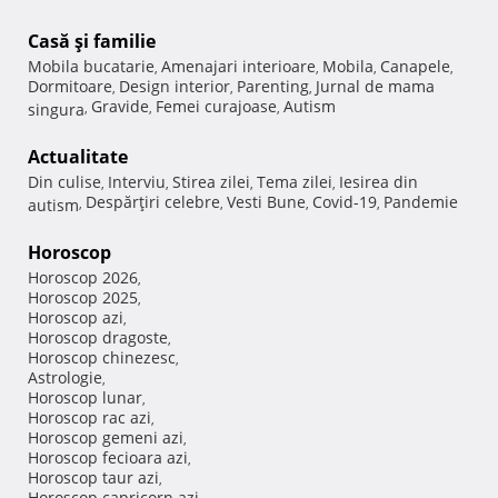
Casă şi familie
Mobila bucatarie
Amenajari interioare
Mobila
Canapele
,
,
,
,
Dormitoare
Design interior
Parenting
Jurnal de mama
,
,
,
Gravide
Femei curajoase
Autism
singura
,
,
,
Actualitate
Din culise
Interviu
Stirea zilei
Tema zilei
Iesirea din
,
,
,
,
Despărţiri celebre
Vesti Bune
Covid-19
Pandemie
autism
,
,
,
,
Horoscop
Horoscop 2026
,
Horoscop 2025
,
Horoscop azi
,
Horoscop dragoste
,
Horoscop chinezesc
,
Astrologie
,
Horoscop lunar
,
Horoscop rac azi
,
Horoscop gemeni azi
,
Horoscop fecioara azi
,
Horoscop taur azi
,
Horoscop capricorn azi