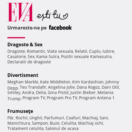
Urmareste-ne pe
Dragoste & Sex
Dragoste
Romantic
Viata sexuala
Relatii
Cuplu
Iubire
,
,
,
,
,
,
Casatorie
Sex
Kama Sutra
Pozitii sexuale Kamasutra
,
,
,
,
Declaratii de dragoste
Divertisment
Meghan Markle
Kate Middleton
Kim Kardashian
Johnny
,
,
,
Teo Trandafir
Angelina Jolie
Dana Rogoz
Dani Otil
Depp
,
,
,
,
,
Smiley
Andra
Delia
Gina Pistol
Justin Bieber
Melania
,
,
,
,
,
Program TV
Program Pro TV
Program Antena 1
Trump
,
,
,
Frumuseţe
Păr
Rochii
Unghii
Parfumuri
Coafuri
Machiaj
Sani
,
,
,
,
,
,
,
Manichiura
Sampon
Buze
Celulita
Machiaj ochi
,
,
,
,
,
Tratament celulita
Salonul de acasa
,