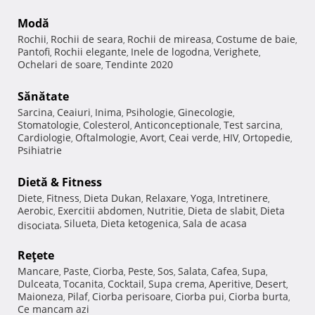
Modă
Rochii
Rochii de seara
Rochii de mireasa
Costume de baie
,
,
,
,
Pantofi
Rochii elegante
Inele de logodna
Verighete
,
,
,
,
Ochelari de soare
Tendinte 2020
,
Sănătate
Sarcina
Ceaiuri
Inima
Psihologie
Ginecologie
,
,
,
,
,
Stomatologie
Colesterol
Anticonceptionale
Test sarcina
,
,
,
,
Cardiologie
Oftalmologie
Avort
Ceai verde
HIV
Ortopedie
,
,
,
,
,
,
Psihiatrie
Dietă & Fitness
Diete
Fitness
Dieta Dukan
Relaxare
Yoga
Intretinere
,
,
,
,
,
,
Aerobic
Exercitii abdomen
Nutritie
Dieta de slabit
Dieta
,
,
,
,
Silueta
Dieta ketogenica
Sala de acasa
disociata
,
,
,
Reţete
Mancare
Paste
Ciorba
Peste
Sos
Salata
Cafea
Supa
,
,
,
,
,
,
,
,
Dulceata
Tocanita
Cocktail
Supa crema
Aperitive
Desert
,
,
,
,
,
,
Maioneza
Pilaf
Ciorba perisoare
Ciorba pui
Ciorba burta
,
,
,
,
,
Ce mancam azi