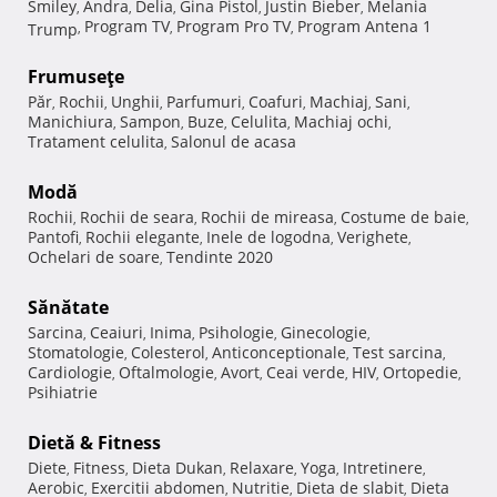
Smiley
Andra
Delia
Gina Pistol
Justin Bieber
Melania
,
,
,
,
,
Program TV
Program Pro TV
Program Antena 1
Trump
,
,
,
Frumuseţe
Păr
Rochii
Unghii
Parfumuri
Coafuri
Machiaj
Sani
,
,
,
,
,
,
,
Manichiura
Sampon
Buze
Celulita
Machiaj ochi
,
,
,
,
,
Tratament celulita
Salonul de acasa
,
Modă
Rochii
Rochii de seara
Rochii de mireasa
Costume de baie
,
,
,
,
Pantofi
Rochii elegante
Inele de logodna
Verighete
,
,
,
,
Ochelari de soare
Tendinte 2020
,
Sănătate
Sarcina
Ceaiuri
Inima
Psihologie
Ginecologie
,
,
,
,
,
Stomatologie
Colesterol
Anticonceptionale
Test sarcina
,
,
,
,
Cardiologie
Oftalmologie
Avort
Ceai verde
HIV
Ortopedie
,
,
,
,
,
,
Psihiatrie
Dietă & Fitness
Diete
Fitness
Dieta Dukan
Relaxare
Yoga
Intretinere
,
,
,
,
,
,
Aerobic
Exercitii abdomen
Nutritie
Dieta de slabit
Dieta
,
,
,
,