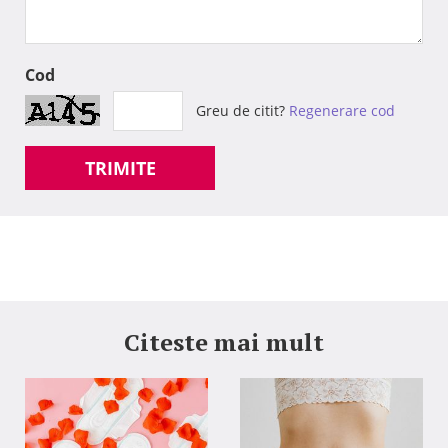
Cod
Greu de citit?
Regenerare cod
TRIMITE
Citeste mai mult