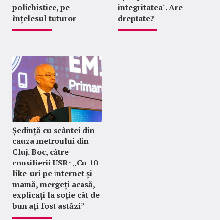
polichistice, pe
integritatea". Are
înțelesul tuturor
dreptate?
Ședință cu scântei din
cauza metroului din
Cluj. Boc, către
consilierii USR: „Cu 10
like-uri pe internet și
mamă, mergeți acasă,
explicați la soție cât de
bun ați fost astăzi”