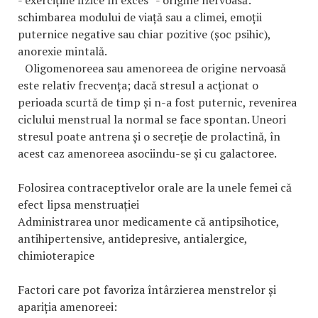
schimbarea modului de viață sau a climei, emoții
puternice negative sau chiar pozitive (șoc psihic),
anorexie mintală.
Oligomenoreea sau amenoreea de origine nervoasă
este relativ frecvența; dacă stresul a acționat o
perioada scurtă de timp și n-a fost puternic, revenirea
ciclului menstrual la normal se face spontan. Uneori
stresul poate antrena și o secreție de prolactină, în
acest caz amenoreea asociindu-se și cu galactoree.
Folosirea contraceptivelor orale are la unele femei că
efect lipsa menstruației
Administrarea unor medicamente că antipsihotice,
antihipertensive, antidepresive, antialergice,
chimioterapice
Factori care pot favoriza întârzierea menstrelor și
apariția amenoreei: