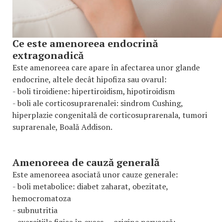
Ce este amenoreea endocrină
extragonadică
Este amenoreea care apare în afectarea unor glande
endocrine, altele decât hipofiza sau ovarul:
- boli tiroidiene: hipertiroidism, hipotiroidism
- boli ale corticosuprarenalei: sindrom Cushing,
hiperplazie congenitală de corticosuprarenala, tumori
suprarenale, Boală Addison.
Amenoreea de cauză generală
Este amenoreea asociată unor cauze generale:
- boli metabolice: diabet zaharat, obezitate,
hemocromatoza
- subnutritia
- exercițiile fizice în exces - origine nervoasă: