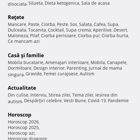
Silueta
Dieta ketogenica
Sala de acasa
disociata
,
,
,
Reţete
Mancare
Paste
Ciorba
Peste
Sos
Salata
Cafea
Supa
,
,
,
,
,
,
,
,
Dulceata
Tocanita
Cocktail
Supa crema
Aperitive
Desert
,
,
,
,
,
,
Maioneza
Pilaf
Ciorba perisoare
Ciorba pui
Ciorba burta
,
,
,
,
,
Ce mancam azi
Casă şi familie
Mobila bucatarie
Amenajari interioare
Mobila
Canapele
,
,
,
,
Dormitoare
Design interior
Parenting
Jurnal de mama
,
,
,
Gravide
Femei curajoase
Autism
singura
,
,
,
Actualitate
Din culise
Interviu
Stirea zilei
Tema zilei
Iesirea din
,
,
,
,
Despărţiri celebre
Vesti Bune
Covid-19
Pandemie
autism
,
,
,
,
Horoscop
Horoscop 2026
,
Horoscop 2025
,
Horoscop azi
,
Horoscop dragoste
,