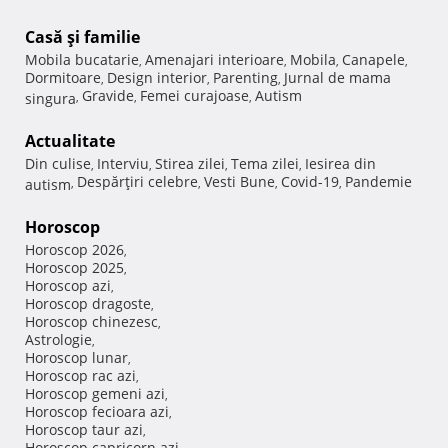
Casă şi familie
Mobila bucatarie
Amenajari interioare
Mobila
Canapele
,
,
,
,
Dormitoare
Design interior
Parenting
Jurnal de mama
,
,
,
Gravide
Femei curajoase
Autism
singura
,
,
,
Actualitate
Din culise
Interviu
Stirea zilei
Tema zilei
Iesirea din
,
,
,
,
Despărţiri celebre
Vesti Bune
Covid-19
Pandemie
autism
,
,
,
,
Horoscop
Horoscop 2026
,
Horoscop 2025
,
Horoscop azi
,
Horoscop dragoste
,
Horoscop chinezesc
,
Astrologie
,
Horoscop lunar
,
Horoscop rac azi
,
Horoscop gemeni azi
,
Horoscop fecioara azi
,
Horoscop taur azi
,
Horoscop capricorn azi