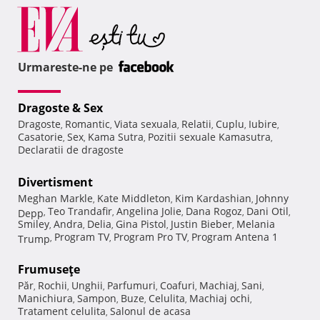
Urmareste-ne pe
Dragoste & Sex
Dragoste
Romantic
Viata sexuala
Relatii
Cuplu
Iubire
,
,
,
,
,
,
Casatorie
Sex
Kama Sutra
Pozitii sexuale Kamasutra
,
,
,
,
Declaratii de dragoste
Divertisment
Meghan Markle
Kate Middleton
Kim Kardashian
Johnny
,
,
,
Teo Trandafir
Angelina Jolie
Dana Rogoz
Dani Otil
Depp
,
,
,
,
,
Smiley
Andra
Delia
Gina Pistol
Justin Bieber
Melania
,
,
,
,
,
Program TV
Program Pro TV
Program Antena 1
Trump
,
,
,
Frumuseţe
Păr
Rochii
Unghii
Parfumuri
Coafuri
Machiaj
Sani
,
,
,
,
,
,
,
Manichiura
Sampon
Buze
Celulita
Machiaj ochi
,
,
,
,
,
Tratament celulita
Salonul de acasa
,