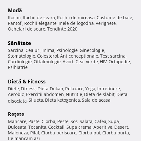
Modă
Rochii
Rochii de seara
Rochii de mireasa
Costume de baie
,
,
,
,
Pantofi
Rochii elegante
Inele de logodna
Verighete
,
,
,
,
Ochelari de soare
Tendinte 2020
,
Sănătate
Sarcina
Ceaiuri
Inima
Psihologie
Ginecologie
,
,
,
,
,
Stomatologie
Colesterol
Anticonceptionale
Test sarcina
,
,
,
,
Cardiologie
Oftalmologie
Avort
Ceai verde
HIV
Ortopedie
,
,
,
,
,
,
Psihiatrie
Dietă & Fitness
Diete
Fitness
Dieta Dukan
Relaxare
Yoga
Intretinere
,
,
,
,
,
,
Aerobic
Exercitii abdomen
Nutritie
Dieta de slabit
Dieta
,
,
,
,
Silueta
Dieta ketogenica
Sala de acasa
disociata
,
,
,
Reţete
Mancare
Paste
Ciorba
Peste
Sos
Salata
Cafea
Supa
,
,
,
,
,
,
,
,
Dulceata
Tocanita
Cocktail
Supa crema
Aperitive
Desert
,
,
,
,
,
,
Maioneza
Pilaf
Ciorba perisoare
Ciorba pui
Ciorba burta
,
,
,
,
,
Ce mancam azi