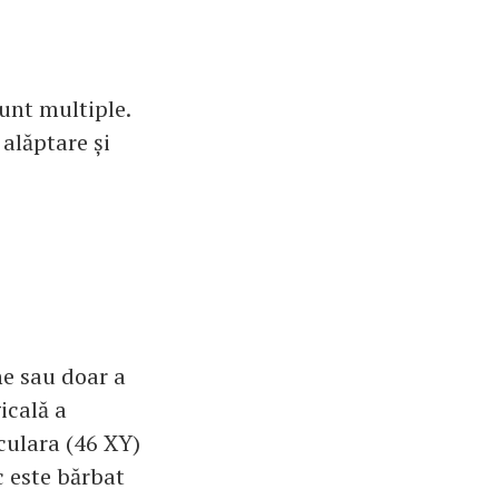
unt multiple.
alăptare și
ne sau doar a
icală a
iculara (46 XY)
c este bărbat