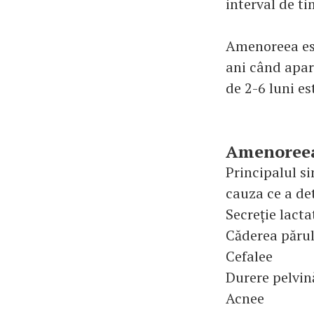
interval de t
Amenoreea est
ani când apar
de 2-6 luni es
Amenoree
Principalul s
cauza ce a de
Secreție lacta
Căderea părul
Cefalee
Durere pelvin
Acnee