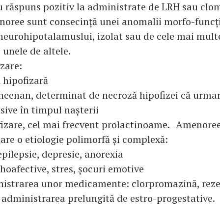
cu răspuns pozitiv la administrate de LRH sau cl
oree sunt consecință unei anomalii morfo-funcț
 neurohipotalamuslui, izolat sau de cele mai multe
unele de altele.
zare:
ă hipofizară
heenan, determinat de necroză hipofizei că urmar
ive în timpul nașterii
fizare, cel mai frecvent prolactinoame. Amenore
are o etiologie polimorfă și complexă:
 epilepsie, depresie, anorexia
ihoafective, stres, șocuri emotive
istrarea unor medicamente: clorpromazină, reze
, administrarea prelungită de estro-progestative.