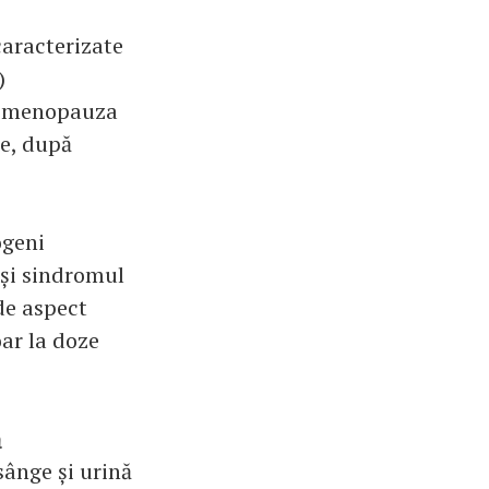
caracterizate
r)
ă: menopauza
te, după
rogeni
 și sindromul
de aspect
ar la doze
ă
sânge și urină