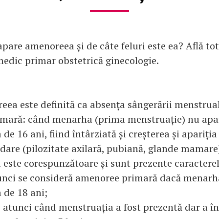
pare amenoreea și de câte feluri este ea? Află totu
medic primar obstetrică ginecologie.
eea este definită ca absența sângerării menstruale
mară: când menarha (prima menstruație) nu apa
 de 16 ani, fiind întârziată și creșterea și apariți
dare (pilozitate axilară, pubiană, glande mamare)
a este corespunzătoare și sunt prezente caractere
unci se consideră amenoree primară dacă menarh
 de 18 ani;
atunci când menstruația a fost prezentă dar a î