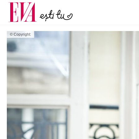
menopauză și când ar t
Carieră
la medic
Actualitate
© Copyright: