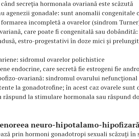
, când secreția hormonala ovariană este scăzută
sau agenezii gonadale: sunt anomalii congenitale 
u formarea incompletă a ovarelor (sindrom Turne
ovariană, care poate fi congenitală sau dobândit
ndusă, estro-progestativi în doze mici și prelungi
variene: sidromul ovarelor polichistice
iene endocrine, care secretă fie estrogeni fie and
ipofizo-ovariană: sindromul ovarului nefuncțional
tente la gonadotrofine; în acest caz ovarele sunt 
 răspund la stimulare hormonala sau răspund do
menoreea neuro-hipotalamo-hipofizar
ează prin hormoni gonadotropi sexuali scăzuți în 