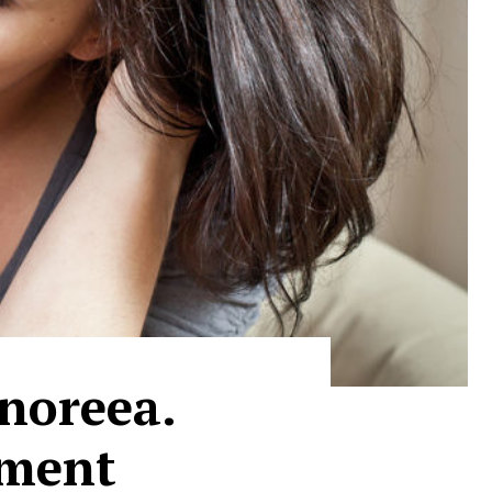
enoreea.
ament