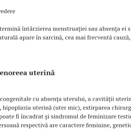
vedere
termină întârzierea menstruației sau absența ei s
urală apare în sarcină, cea mai frecventă cauză, 
enoreea uterină
congenitale cu absența uterului, a cavității uteri
 hipoplazia uterină (uter mic), extirparea chirurg
 poate fi încadrat și sindromul de feminizare test
persoană respectivă are caractere feminine, geneti