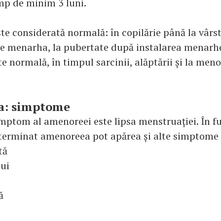
imp de minim 3 luni.
e considerată normală: în copilărie până la vârs
e menarha, la pubertate după instalarea menarh
te normală, în timpul sarcinii, alăptării și la me
a: simptome
imptom al amenoreei este lipsa menstruației. În f
terminat amenoreea pot apărea și alte simptome 
tă
ui
ă