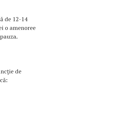
tă de 12-14
ei o amenoree
nopauza.
uncție de
că: