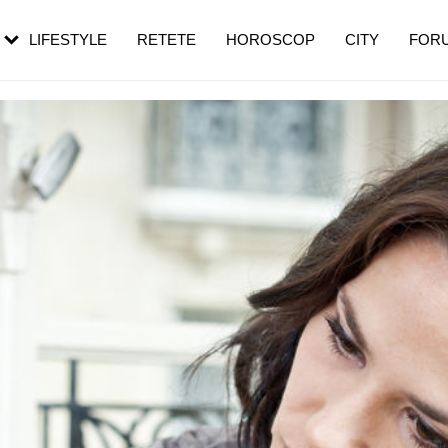
rebui să mergi
și 60 de ani. De ce te trezești mai des
pe măsură ce înaintezi în vârstă
LIFESTYLE
RETETE
HOROSCOP
CITY
FOR