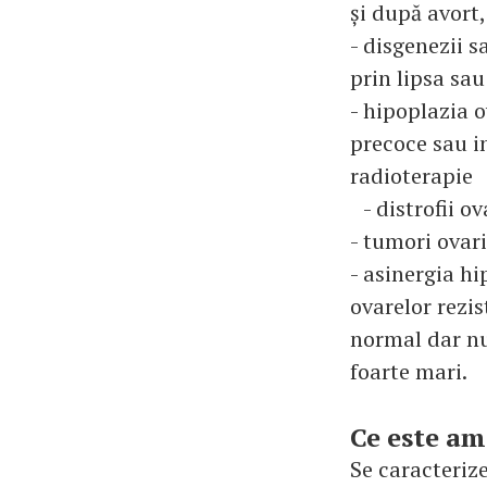
și după avort
- disgenezii 
prin lipsa sa
- hipoplazia 
precoce sau i
radioterapie
- distrofii o
- tumori ovar
- asinergia h
ovarelor rezis
normal dar nu
foarte mari.
Ce este a
Se caracteriz