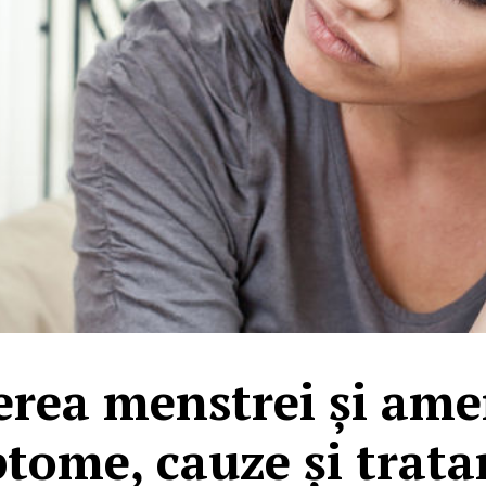
erea menstrei și am
tome, cauze și trat