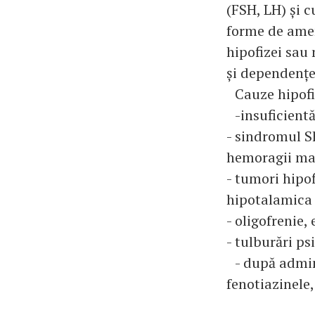
(FSH, LH) și 
forme de amen
hipofizei sau
și dependențe 
Cauze hipofi
-insuficient
- sindromul S
hemoragii mas
- tumori hipo
hipotalamica 
- oligofrenie,
- tulburări ps
- după admin
fenotiazinele