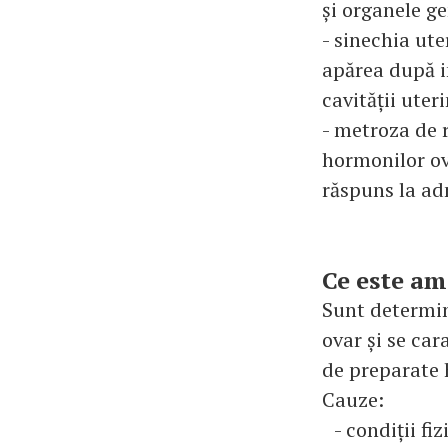
și organele g
- sinechia ute
apărea după i
cavității ute
- metroza de 
hormonilor ov
răspuns la ad
Ce este a
Sunt determin
ovar și se ca
de preparate
Cauze:
- condiții fi