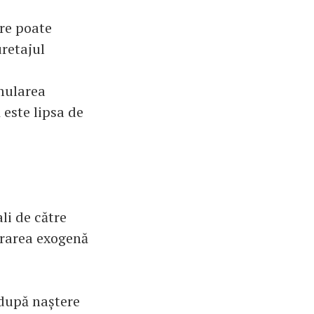
are poate
uretajul
imularea
este lipsa de
li de către
trarea exogenă
 după naștere