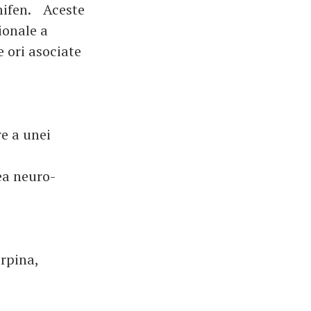
omifen. Aceste
ionale a
 ori asociate
e a unei
ea neuro-
rpina,