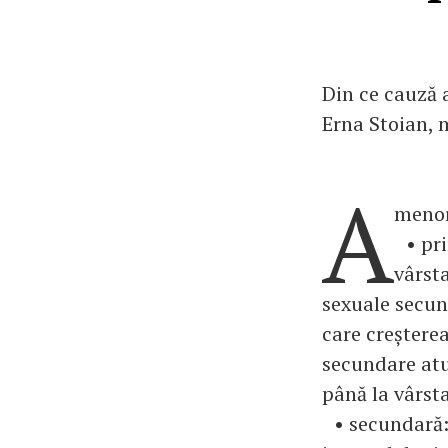
Din ce cauză a
Erna Stoian, 
A
menor
• pri
vârsta
sexuale secun
care creștere
secundare at
până la vârsta
• secundară: 