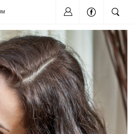
Nu ai cont?
Inregistreaza-
UM