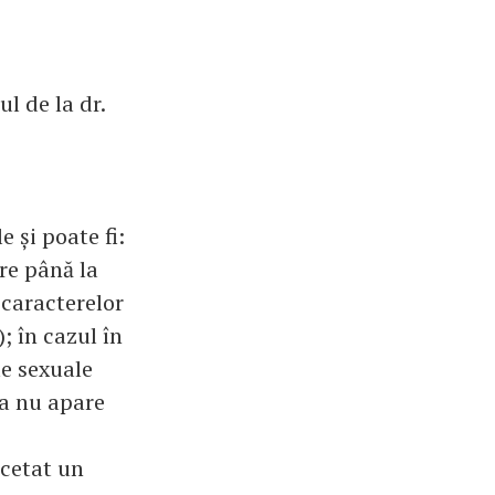
l de la dr.
 și poate fi:
re până la
a caracterelor
; în cazul în
le sexuale
a nu apare
ncetat un