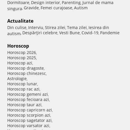
Dormitoare
Design interior
Parenting
Jurnal de mama
,
,
,
Gravide
Femei curajoase
Autism
singura
,
,
,
Actualitate
Din culise
Interviu
Stirea zilei
Tema zilei
Iesirea din
,
,
,
,
Despărţiri celebre
Vesti Bune
Covid-19
Pandemie
autism
,
,
,
,
Horoscop
Horoscop 2026
,
Horoscop 2025
,
Horoscop azi
,
Horoscop dragoste
,
Horoscop chinezesc
,
Astrologie
,
Horoscop lunar
,
Horoscop rac azi
,
Horoscop gemeni azi
,
Horoscop fecioara azi
,
Horoscop taur azi
,
Horoscop capricorn azi
,
Horoscop scorpion azi
,
Horoscop sagetator azi
,
Horoscop varsator azi
,