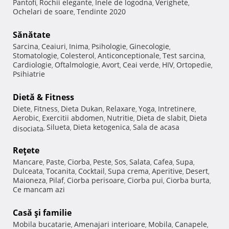
Pantofi
Rochii elegante
Inele de logodna
Verighete
,
,
,
,
Ochelari de soare
Tendinte 2020
,
Sănătate
Sarcina
Ceaiuri
Inima
Psihologie
Ginecologie
,
,
,
,
,
Stomatologie
Colesterol
Anticonceptionale
Test sarcina
,
,
,
,
Cardiologie
Oftalmologie
Avort
Ceai verde
HIV
Ortopedie
,
,
,
,
,
,
Psihiatrie
Dietă & Fitness
Diete
Fitness
Dieta Dukan
Relaxare
Yoga
Intretinere
,
,
,
,
,
,
Aerobic
Exercitii abdomen
Nutritie
Dieta de slabit
Dieta
,
,
,
,
Silueta
Dieta ketogenica
Sala de acasa
disociata
,
,
,
Reţete
Mancare
Paste
Ciorba
Peste
Sos
Salata
Cafea
Supa
,
,
,
,
,
,
,
,
Dulceata
Tocanita
Cocktail
Supa crema
Aperitive
Desert
,
,
,
,
,
,
Maioneza
Pilaf
Ciorba perisoare
Ciorba pui
Ciorba burta
,
,
,
,
,
Ce mancam azi
Casă şi familie
Mobila bucatarie
Amenajari interioare
Mobila
Canapele
,
,
,
,