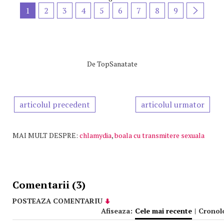
1
2
3
4
5
6
7
8
9
De
TopSanatate
articolul precedent
articolul urmator
MAI MULT DESPRE:
chlamydia
,
boala cu transmitere sexuala
Comentarii (3)
POSTEAZA COMENTARIU
Afiseaza:
Cele mai recente
|
Cronol