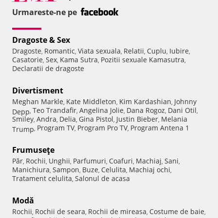
Urmareste-ne pe
Dragoste & Sex
Dragoste
Romantic
Viata sexuala
Relatii
Cuplu
Iubire
,
,
,
,
,
,
Casatorie
Sex
Kama Sutra
Pozitii sexuale Kamasutra
,
,
,
,
Declaratii de dragoste
Divertisment
Meghan Markle
Kate Middleton
Kim Kardashian
Johnny
,
,
,
Teo Trandafir
Angelina Jolie
Dana Rogoz
Dani Otil
Depp
,
,
,
,
,
Smiley
Andra
Delia
Gina Pistol
Justin Bieber
Melania
,
,
,
,
,
Program TV
Program Pro TV
Program Antena 1
Trump
,
,
,
Frumuseţe
Păr
Rochii
Unghii
Parfumuri
Coafuri
Machiaj
Sani
,
,
,
,
,
,
,
Manichiura
Sampon
Buze
Celulita
Machiaj ochi
,
,
,
,
,
Tratament celulita
Salonul de acasa
,
Modă
Rochii
Rochii de seara
Rochii de mireasa
Costume de baie
,
,
,
,