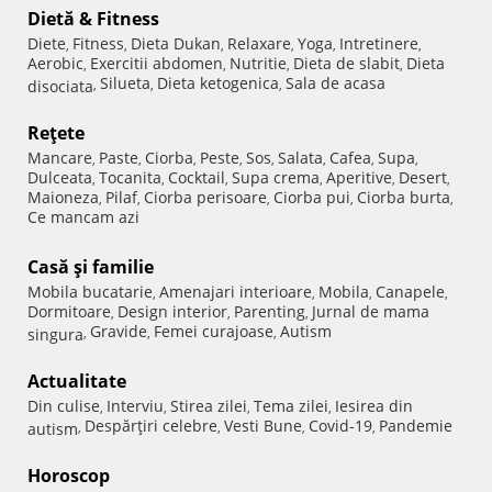
Dietă & Fitness
Diete
Fitness
Dieta Dukan
Relaxare
Yoga
Intretinere
,
,
,
,
,
,
Aerobic
Exercitii abdomen
Nutritie
Dieta de slabit
Dieta
,
,
,
,
Silueta
Dieta ketogenica
Sala de acasa
disociata
,
,
,
Reţete
Mancare
Paste
Ciorba
Peste
Sos
Salata
Cafea
Supa
,
,
,
,
,
,
,
,
Dulceata
Tocanita
Cocktail
Supa crema
Aperitive
Desert
,
,
,
,
,
,
Maioneza
Pilaf
Ciorba perisoare
Ciorba pui
Ciorba burta
,
,
,
,
,
Ce mancam azi
Casă şi familie
Mobila bucatarie
Amenajari interioare
Mobila
Canapele
,
,
,
,
Dormitoare
Design interior
Parenting
Jurnal de mama
,
,
,
Gravide
Femei curajoase
Autism
singura
,
,
,
Actualitate
Din culise
Interviu
Stirea zilei
Tema zilei
Iesirea din
,
,
,
,
Despărţiri celebre
Vesti Bune
Covid-19
Pandemie
autism
,
,
,
,
Horoscop