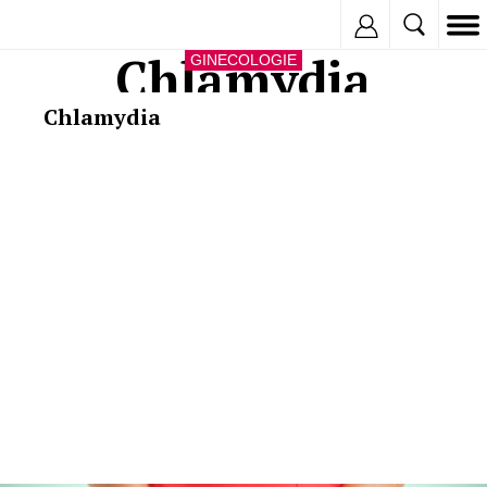
Inregistreaza
Chlamydia
GINECOLOGIE
Chlamydia