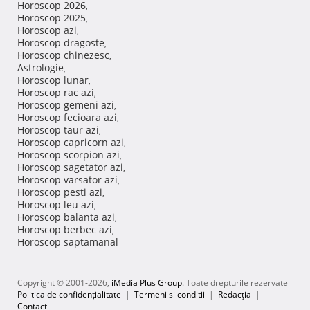
Horoscop 2026
,
Horoscop 2025
,
Horoscop azi
,
Horoscop dragoste
,
Horoscop chinezesc
,
Astrologie
,
Horoscop lunar
,
Horoscop rac azi
,
Horoscop gemeni azi
,
Horoscop fecioara azi
,
Horoscop taur azi
,
Horoscop capricorn azi
,
Horoscop scorpion azi
,
Horoscop sagetator azi
,
Horoscop varsator azi
,
Horoscop pesti azi
,
Horoscop leu azi
,
Horoscop balanta azi
,
Horoscop berbec azi
,
Horoscop saptamanal
Copyright © 2001-2026,
iMedia Plus Group
. Toate drepturile rezervate
Politica de confidențialitate
|
Termeni si conditii
|
Redacţia
|
Contact