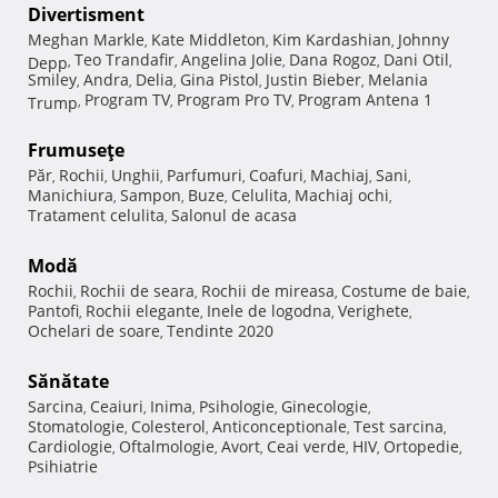
Divertisment
Meghan Markle
Kate Middleton
Kim Kardashian
Johnny
,
,
,
Teo Trandafir
Angelina Jolie
Dana Rogoz
Dani Otil
Depp
,
,
,
,
,
Smiley
Andra
Delia
Gina Pistol
Justin Bieber
Melania
,
,
,
,
,
Program TV
Program Pro TV
Program Antena 1
Trump
,
,
,
Frumuseţe
Păr
Rochii
Unghii
Parfumuri
Coafuri
Machiaj
Sani
,
,
,
,
,
,
,
Manichiura
Sampon
Buze
Celulita
Machiaj ochi
,
,
,
,
,
Tratament celulita
Salonul de acasa
,
Modă
Rochii
Rochii de seara
Rochii de mireasa
Costume de baie
,
,
,
,
Pantofi
Rochii elegante
Inele de logodna
Verighete
,
,
,
,
Ochelari de soare
Tendinte 2020
,
Sănătate
Sarcina
Ceaiuri
Inima
Psihologie
Ginecologie
,
,
,
,
,
Stomatologie
Colesterol
Anticonceptionale
Test sarcina
,
,
,
,
Cardiologie
Oftalmologie
Avort
Ceai verde
HIV
Ortopedie
,
,
,
,
,
,
Psihiatrie