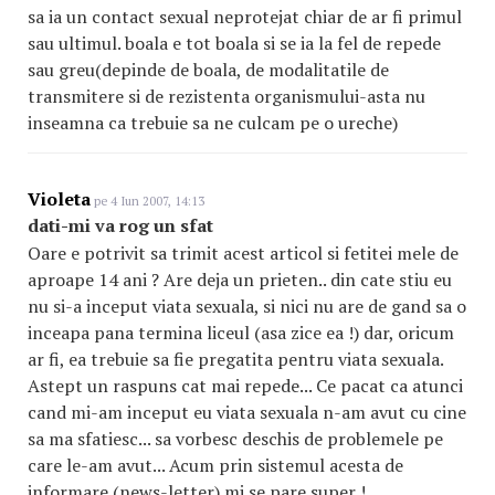
sa ia un contact sexual neprotejat chiar de ar fi primul
sau ultimul. boala e tot boala si se ia la fel de repede
sau greu(depinde de boala, de modalitatile de
transmitere si de rezistenta organismului-asta nu
inseamna ca trebuie sa ne culcam pe o ureche)
Violeta
pe 4 Iun 2007, 14:13
dati-mi va rog un sfat
Oare e potrivit sa trimit acest articol si fetitei mele de
aproape 14 ani ? Are deja un prieten.. din cate stiu eu
nu si-a inceput viata sexuala, si nici nu are de gand sa o
inceapa pana termina liceul (asa zice ea !) dar, oricum
ar fi, ea trebuie sa fie pregatita pentru viata sexuala.
Astept un raspuns cat mai repede... Ce pacat ca atunci
cand mi-am inceput eu viata sexuala n-am avut cu cine
sa ma sfatiesc... sa vorbesc deschis de problemele pe
care le-am avut... Acum prin sistemul acesta de
informare (news-letter) mi se pare super !