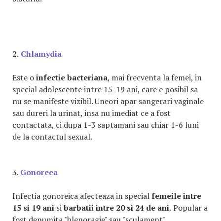
2.
Chlamydia
Este o
infectie bacteriana
, mai frecventa la femei, in
special adolescente intre 15-19 ani, care e posibil sa
nu se manifeste vizibil. Uneori apar sangerari vaginale
sau dureri la urinat, insa nu imediat ce a fost
contactata, ci dupa 1-3 saptamani sau chiar 1-6 luni
de la contactul sexual.
3.
Gonoreea
Infectia gonoreica afecteaza in special
femeile intre
15 si 19 ani
si
barbatii intre 20 si 24 de ani.
Popular a
fost denumita "blenoragie" sau "sculament".