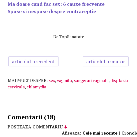
Ma doare cand fac sex: 6 cauze frecvente
Spuse si nespuse despre contraceptie
De
TopSanatate
articolul precedent
articolul urmator
MAI MULT DESPRE:
sex
,
vaginita
,
sangerari vaginale
,
displazia
cervicala
,
chlamydia
Comentarii (18)
POSTEAZA COMENTARIU
Afiseaza:
Cele mai recente
|
Cronol