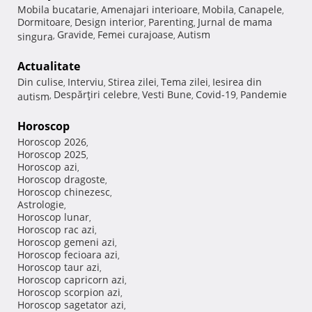
Mobila bucatarie
Amenajari interioare
Mobila
Canapele
,
,
,
,
Dormitoare
Design interior
Parenting
Jurnal de mama
,
,
,
Gravide
Femei curajoase
Autism
singura
,
,
,
Actualitate
Din culise
Interviu
Stirea zilei
Tema zilei
Iesirea din
,
,
,
,
Despărţiri celebre
Vesti Bune
Covid-19
Pandemie
autism
,
,
,
,
Horoscop
Horoscop 2026
,
Horoscop 2025
,
Horoscop azi
,
Horoscop dragoste
,
Horoscop chinezesc
,
Astrologie
,
Horoscop lunar
,
Horoscop rac azi
,
Horoscop gemeni azi
,
Horoscop fecioara azi
,
Horoscop taur azi
,
Horoscop capricorn azi
,
Horoscop scorpion azi
,
Horoscop sagetator azi
,