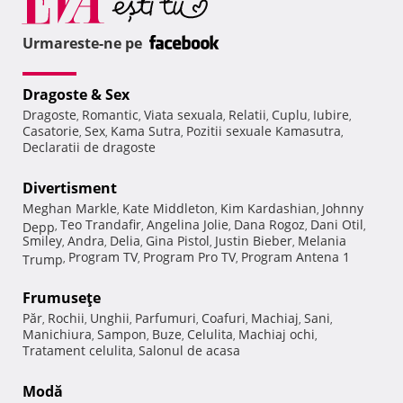
Urmareste-ne pe
Dragoste & Sex
Dragoste
Romantic
Viata sexuala
Relatii
Cuplu
Iubire
,
,
,
,
,
,
Casatorie
Sex
Kama Sutra
Pozitii sexuale Kamasutra
,
,
,
,
Declaratii de dragoste
Divertisment
Meghan Markle
Kate Middleton
Kim Kardashian
Johnny
,
,
,
Teo Trandafir
Angelina Jolie
Dana Rogoz
Dani Otil
Depp
,
,
,
,
,
Smiley
Andra
Delia
Gina Pistol
Justin Bieber
Melania
,
,
,
,
,
Program TV
Program Pro TV
Program Antena 1
Trump
,
,
,
Frumuseţe
Păr
Rochii
Unghii
Parfumuri
Coafuri
Machiaj
Sani
,
,
,
,
,
,
,
Manichiura
Sampon
Buze
Celulita
Machiaj ochi
,
,
,
,
,
Tratament celulita
Salonul de acasa
,
Modă