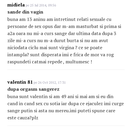
midiela
pe 25 Iul 2014, 09:56
sande din vagin
buna am 13 aninu am intretinut relati sexuale cu
persoane de sex opus dar m-am masturbat si prima si
a2a oara nu mi-a curs sange dar ultima data dupa 3
zile mi-a curs nu m-a durut burta si nu am avut
niciodata ciclu mai sunt virgina ? ce se poate
intampla? sunt disperata imi e frica de mor va rog
raspundeti catmai repede , multumesc !
valentin 81
pe 26 Oct 2012, 17:31
dupa orgasm sangerez
buna sunt valentin si am 49 ani si mai am si eu din
cand in cand sex cu sotia iar dupa ce ejaculez imi curge
sange putin si asta nu mereu.imi puteti spune care
este cauza?plz