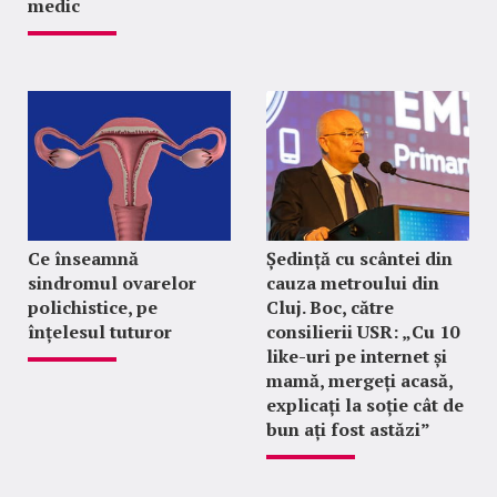
medic
Ce înseamnă
Ședință cu scântei din
sindromul ovarelor
cauza metroului din
polichistice, pe
Cluj. Boc, către
înțelesul tuturor
consilierii USR: „Cu 10
like-uri pe internet și
mamă, mergeți acasă,
explicați la soție cât de
bun ați fost astăzi”