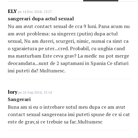
ELY
pe 14 Dec 2018, 13:27
sangerari dupa actul sexual
Nu am avut contact sexual de cca 9 luni. Pana acum nu
am avut problema: sa singerez (putin) dupa actul
sexual, Nu am dureri, scurgeri, nimic, numai ca simt ca
o sgaraietura pe uter...cred. Probabil, cu unghia cand
ma masturbam Este ceva grav? La medic nu pot merge
deocamdata...sunt de 2 saptamani in Spania Ce sfaturi
imi puteti da? Multumesc.
lory
pe 26 Sep 2014, 15:14
Sangerari
Buna am si eu o intrebare sotul meu dupa ce am avut
contact sexual sangereaza imi puteti spune de ce si cat
este de grav,si ce trebuie sa fac.Multumesc