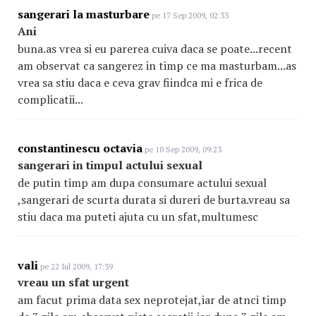
sangerari la masturbare
pe 17 Sep 2009, 02:33
Ani
buna.as vrea si eu parerea cuiva daca se poate...recent
am observat ca sangerez in timp ce ma masturbam...as
vrea sa stiu daca e ceva grav fiindca mi e frica de
complicatii...
constantinescu octavia
pe 10 Sep 2009, 09:23
sangerari in timpul actului sexual
de putin timp am dupa consumare actului sexual
,sangerari de scurta durata si dureri de burta.vreau sa
stiu daca ma puteti ajuta cu un sfat,multumesc
vali
pe 22 Iul 2009, 17:39
vreau un sfat urgent
am facut prima data sex neprotejat,iar de atnci timp