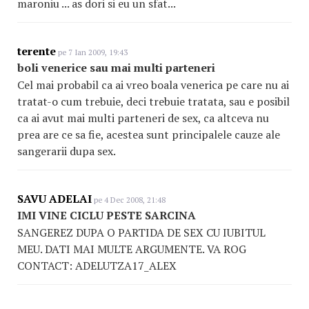
maroniu ... as dori si eu un sfat...
terente
pe 7 Ian 2009, 19:43
boli venerice sau mai multi parteneri
Cel mai probabil ca ai vreo boala venerica pe care nu ai
tratat-o cum trebuie, deci trebuie tratata, sau e posibil
ca ai avut mai multi parteneri de sex, ca altceva nu
prea are ce sa fie, acestea sunt principalele cauze ale
sangerarii dupa sex.
SAVU ADELAI
pe 4 Dec 2008, 21:48
IMI VINE CICLU PESTE SARCINA
SANGEREZ DUPA O PARTIDA DE SEX CU IUBITUL
MEU. DATI MAI MULTE ARGUMENTE. VA ROG
CONTACT: ADELUTZA17_ALEX