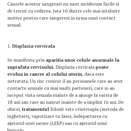
Cauzele acestor sangerari nu sunt nicidecum facile si
de trecut cu vederea. Iata 10 dintre cele mai intalnite
motive pentru care sangerezi in urma unui contact
sexual.
1.
Displazia cervicala
Se manifesta prin
aparitia unor celule anormale la
suprafata cervixului.
Displazia cervicala
poate
evolua in cancer al colului uterin
, daca este
netratata. Un risc crescut il au persoanele care au avut
contacte sexuale cu mai multi parteneri, care si-au
inceput viata sexuala inainte de a ajunge la varsta de
18 ani sau care au nascut inainte de a implini 16 ani. De
obicei,
tratamentul
folosit este crioterapia (metoda de
inghetare), vaporizare cu laser, indepartarea cu
ajutorul unei sarme (LEEP) sau cu ajutorul unui
bisturiu.