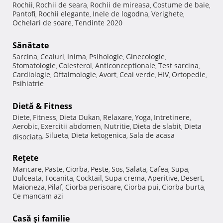
Rochii
Rochii de seara
Rochii de mireasa
Costume de baie
,
,
,
,
Pantofi
Rochii elegante
Inele de logodna
Verighete
,
,
,
,
Ochelari de soare
Tendinte 2020
,
Sănătate
Sarcina
Ceaiuri
Inima
Psihologie
Ginecologie
,
,
,
,
,
Stomatologie
Colesterol
Anticonceptionale
Test sarcina
,
,
,
,
Cardiologie
Oftalmologie
Avort
Ceai verde
HIV
Ortopedie
,
,
,
,
,
,
Psihiatrie
Dietă & Fitness
Diete
Fitness
Dieta Dukan
Relaxare
Yoga
Intretinere
,
,
,
,
,
,
Aerobic
Exercitii abdomen
Nutritie
Dieta de slabit
Dieta
,
,
,
,
Silueta
Dieta ketogenica
Sala de acasa
disociata
,
,
,
Reţete
Mancare
Paste
Ciorba
Peste
Sos
Salata
Cafea
Supa
,
,
,
,
,
,
,
,
Dulceata
Tocanita
Cocktail
Supa crema
Aperitive
Desert
,
,
,
,
,
,
Maioneza
Pilaf
Ciorba perisoare
Ciorba pui
Ciorba burta
,
,
,
,
,
Ce mancam azi
Casă şi familie