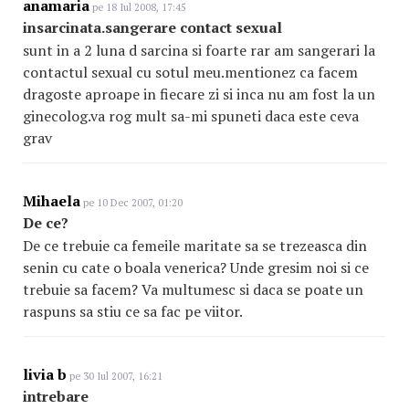
anamaria
pe 18 Iul 2008, 17:45
insarcinata.sangerare contact sexual
sunt in a 2 luna d sarcina si foarte rar am sangerari la
contactul sexual cu sotul meu.mentionez ca facem
dragoste aproape in fiecare zi si inca nu am fost la un
ginecolog.va rog mult sa-mi spuneti daca este ceva
grav
Mihaela
pe 10 Dec 2007, 01:20
De ce?
De ce trebuie ca femeile maritate sa se trezeasca din
senin cu cate o boala venerica? Unde gresim noi si ce
trebuie sa facem? Va multumesc si daca se poate un
raspuns sa stiu ce sa fac pe viitor.
livia b
pe 30 Iul 2007, 16:21
intrebare