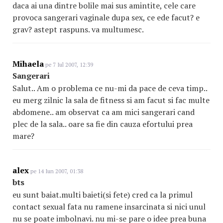
daca ai una dintre bolile mai sus amintite, cele care
provoca sangerari vaginale dupa sex, ce ede facut? e
grav? astept raspuns. va multumesc.
Mihaela
pe 7 Iul 2007, 12:39
Sangerari
Salut.. Am o problema ce nu-mi da pace de ceva timp..
eu merg zilnic la sala de fitness si am facut si fac multe
abdomene.. am observat ca am mici sangerari cand
plec de la sala.. oare sa fie din cauza efortului prea
mare?
alex
pe 14 Iun 2007, 01:38
bts
eu sunt baiat.multi baieti(si fete) cred ca la primul
contact sexual fata nu ramene insarcinata si nici unul
nu se poate imbolnavi. nu mi-se pare o idee prea buna