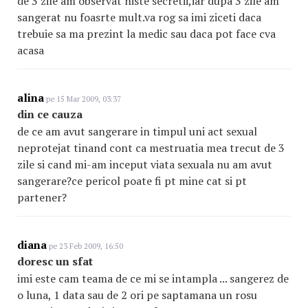
de 3 zile am observat niste secretii,iar dupa 3 zile am
sangerat nu foasrte mult.va rog sa imi ziceti daca
trebuie sa ma prezint la medic sau daca pot face cva
acasa
alina
pe 15 Mar 2009, 03:37
din ce cauza
de ce am avut sangerare in timpul uni act sexual
neprotejat tinand cont ca mestruatia mea trecut de 3
zile si cand mi-am inceput viata sexuala nu am avut
sangerare?ce pericol poate fi pt mine cat si pt
partener?
diana
pe 23 Feb 2009, 16:50
doresc un sfat
imi este cam teama de ce mi se intampla ... sangerez de
o luna, 1 data sau de 2 ori pe saptamana un rosu