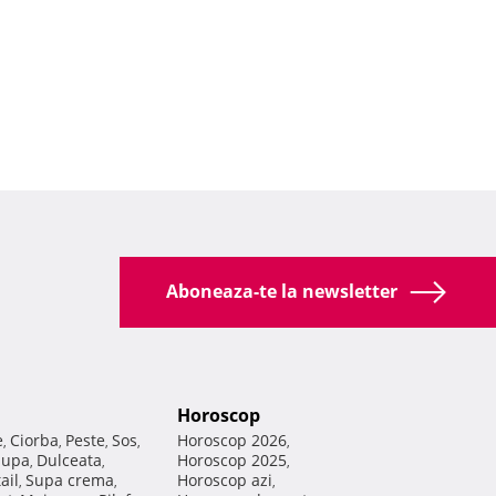
Aboneaza-te la newsletter
Horoscop
e
Ciorba
Peste
Sos
Horoscop 2026
,
,
,
,
,
Supa
Dulceata
Horoscop 2025
,
,
,
ail
Supa crema
Horoscop azi
,
,
,