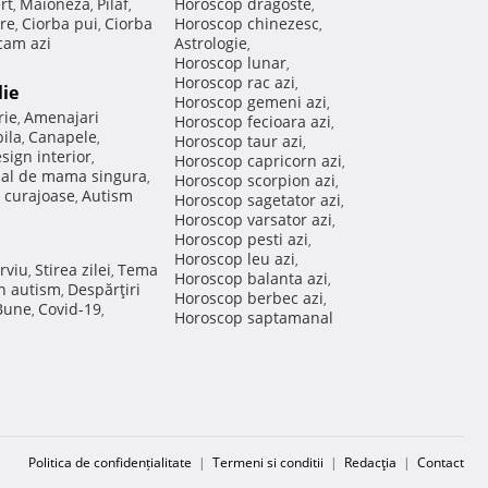
rt
Maioneza
Pilaf
Horoscop dragoste
,
,
,
,
re
Ciorba pui
Ciorba
Horoscop chinezesc
,
,
,
am azi
Astrologie
,
Horoscop lunar
,
Horoscop rac azi
,
lie
Horoscop gemeni azi
,
rie
Amenajari
,
Horoscop fecioara azi
,
ila
Canapele
,
,
Horoscop taur azi
,
sign interior
,
Horoscop capricorn azi
,
nal de mama singura
,
Horoscop scorpion azi
,
 curajoase
Autism
,
Horoscop sagetator azi
,
Horoscop varsator azi
,
Horoscop pesti azi
,
Horoscop leu azi
,
rviu
Stirea zilei
Tema
,
,
Horoscop balanta azi
,
in autism
Despărţiri
,
Horoscop berbec azi
,
 Bune
Covid-19
,
,
Horoscop saptamanal
Politica de confidențialitate
|
Termeni si conditii
|
Redacţia
|
Contact