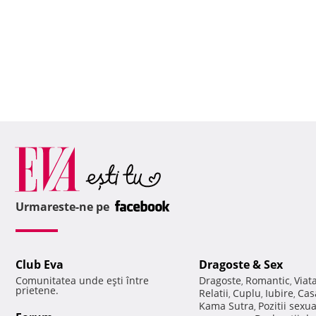
Urmareste-ne pe
Club Eva
Dragoste & Sex
Comunitatea unde eşti între
Dragoste
Romantic
Viat
,
,
prietene.
Relatii
Cuplu
Iubire
Cas
,
,
,
Kama Sutra
Pozitii sexu
,