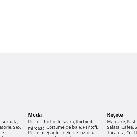
Modă
Reţete
a sexuala
Rochii
Rochii de seara
Rochii de
Mancare
Past
,
,
,
,
atorie
Sex
Costume de baie
Pantofi
Salata
Cafea
,
,
mireasa
,
,
,
,
,
ale
Rochii elegante
Inele de logodna
Tocanita
Cockt
,
,
,