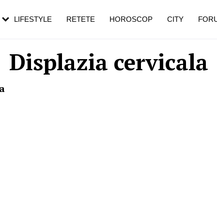
rezești mai des
Cât durează, cum te pregătești și cât
i în vârstă
de dureroasă este investigația
LIFESTYLE
RETETE
HOROSCOP
CITY
FOR
Displazia cervicala
a