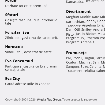
Forum
Declaratii d
Kamasutra
,
Dezbate tot ce te preocupă
Divertisment
Sfaturi
Meghan Markle
Kate Mi
,
Găseşte răspunsuri la întrebările
Johnny Dep
Kardashian
,
tale
Angelina Jolie
Trandafir
,
,
Dani Otil
Smiley
Andra
,
,
,
Felicitari Eva
Justin Bieber
Mela
Pistol
,
,
Zilnic poti gasi ceva de sarbatorit.
Program TV
Program Pro
,
Program Antena 1
Horoscop
Viitorul tău, descifrat de astre
Frumuseţe
Păr
Rochii
Unghii
Parfu
,
,
,
Eva Concursuri
Coafuri
Machiaj
Sani
Ma
,
,
,
Participă şi câştigă cu Eva premii
Sampon
Buze
Celulita
M
,
,
,
senzaţionale
Tratament celulita
Salon
,
Eva City
Caută adrese utile in zona ta
Copyright © 2001-2026,
iMedia Plus Group
. Toate drepturile rezervate