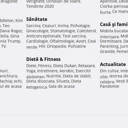
e dragoste
Verighete
Ochelari de soare
Aperitive
Dese
,
,
,
Tendinte 2020
Ciorba perisoa
Ce manc
burta
,
Sănătate
ddleton
Kim
,
Casă şi fami
p
Teo
Sarcina
Ceaiuri
Inima
Psihologie
,
,
,
,
,
Dana Rogoz
Ginecologie
Stomatologie
Colesterol
Mobila bucata
,
,
,
,
Delia
Gina
Anticonceptionale
Test sarcina
Mob
,
,
,
interioare
,
nia Trump
Cardiologie
Oftalmologie
Avort
Ceai
Dormitoare
De
,
,
,
,
,
 TV
HIV
Ortopedie
Psihiatrie
Parenting
Jur
,
verde
,
,
,
,
Gravide
Femei
,
Dietă & Fitness
Actualitate
Diete
Fitness
Dieta Dukan
Relaxare
,
,
,
,
muri
Yoga
Intretinere
Aerobic
Exercitii
Din culise
Inte
,
,
,
,
,
nichiura
Nutritie
Dieta de slabit
Iesirea d
,
abdomen
,
,
,
zilei
,
achiaj ochi
Dieta disociata
Silueta
Dieta
Vesti
,
,
,
celebre
,
ul de acasa
Sala de acasa
Pandemie
ketogenica
,