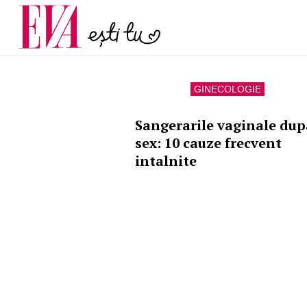
și 60 de ani. De ce te t
Carieră
pe măsură ce înaintez
Actualitate
GINECOLOGIE
Sangerarile vaginale dup
sex: 10 cauze frecvent
intalnite