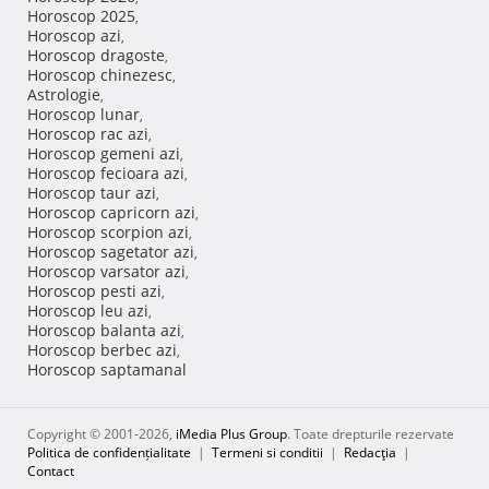
Horoscop 2025
,
Horoscop azi
,
Horoscop dragoste
,
Horoscop chinezesc
,
Astrologie
,
Horoscop lunar
,
Horoscop rac azi
,
Horoscop gemeni azi
,
Horoscop fecioara azi
,
Horoscop taur azi
,
Horoscop capricorn azi
,
Horoscop scorpion azi
,
Horoscop sagetator azi
,
Horoscop varsator azi
,
Horoscop pesti azi
,
Horoscop leu azi
,
Horoscop balanta azi
,
Horoscop berbec azi
,
Horoscop saptamanal
Copyright © 2001-2026,
iMedia Plus Group
. Toate drepturile rezervate
Politica de confidențialitate
|
Termeni si conditii
|
Redacţia
|
Contact