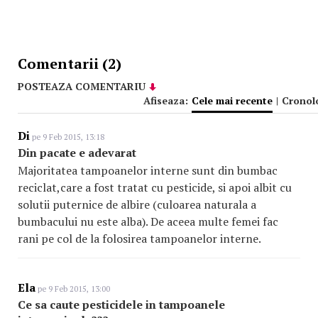
Comentarii (2)
POSTEAZA COMENTARIU
Afiseaza:
Cele mai recente
|
Cronol
Di
pe 9 Feb 2015, 13:18
Din pacate e adevarat
Majoritatea tampoanelor interne sunt din bumbac
reciclat,care a fost tratat cu pesticide, si apoi albit cu
solutii puternice de albire (culoarea naturala a
bumbacului nu este alba). De aceea multe femei fac
rani pe col de la folosirea tampoanelor interne.
Ela
pe 9 Feb 2015, 13:00
Ce sa caute pesticidele in tampoanele