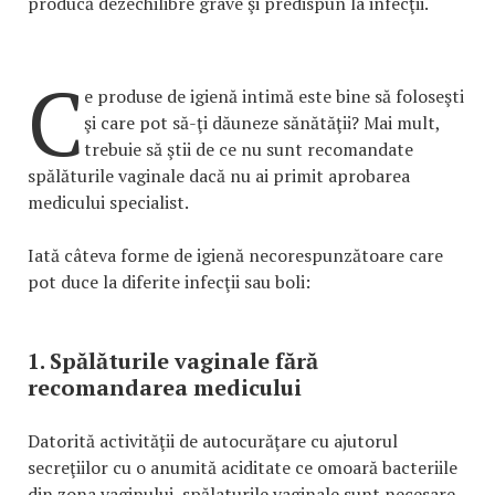
producă dezechilibre grave şi predispun la infecţii.
C
e produse de igienă intimă este bine să foloseşti
şi care pot să-ţi dăuneze sănătăţii? Mai mult,
trebuie să ştii de ce nu sunt recomandate
spălăturile vaginale dacă nu ai primit aprobarea
medicului specialist.
Iată câteva forme de igienă necorespunzătoare care
pot duce la diferite infecţii sau boli:
1. Spălăturile vaginale fără
recomandarea medicului
Datorită activităţii de autocurăţare cu ajutorul
secreţiilor cu o anumită aciditate ce omoară bacteriile
din zona vaginului, spălaturile vaginale sunt necesare