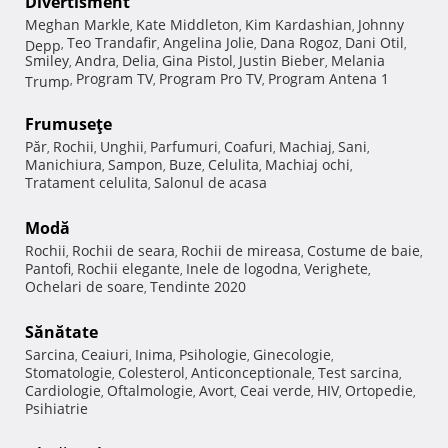
Divertisment
Meghan Markle
Kate Middleton
Kim Kardashian
Johnny
,
,
,
Teo Trandafir
Angelina Jolie
Dana Rogoz
Dani Otil
Depp
,
,
,
,
,
Smiley
Andra
Delia
Gina Pistol
Justin Bieber
Melania
,
,
,
,
,
Program TV
Program Pro TV
Program Antena 1
Trump
,
,
,
Frumuseţe
Păr
Rochii
Unghii
Parfumuri
Coafuri
Machiaj
Sani
,
,
,
,
,
,
,
Manichiura
Sampon
Buze
Celulita
Machiaj ochi
,
,
,
,
,
Tratament celulita
Salonul de acasa
,
Modă
Rochii
Rochii de seara
Rochii de mireasa
Costume de baie
,
,
,
,
Pantofi
Rochii elegante
Inele de logodna
Verighete
,
,
,
,
Ochelari de soare
Tendinte 2020
,
Sănătate
Sarcina
Ceaiuri
Inima
Psihologie
Ginecologie
,
,
,
,
,
Stomatologie
Colesterol
Anticonceptionale
Test sarcina
,
,
,
,
Cardiologie
Oftalmologie
Avort
Ceai verde
HIV
Ortopedie
,
,
,
,
,
,
Psihiatrie