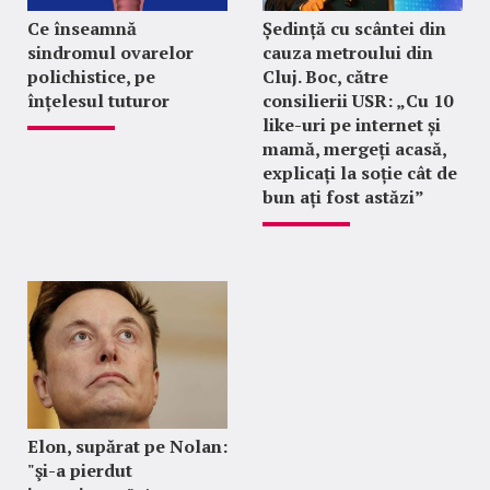
Ce înseamnă
Ședință cu scântei din
sindromul ovarelor
cauza metroului din
polichistice, pe
Cluj. Boc, către
înțelesul tuturor
consilierii USR: „Cu 10
like-uri pe internet și
mamă, mergeți acasă,
explicați la soție cât de
bun ați fost astăzi”
Elon, supărat pe Nolan:
"şi-a pierdut