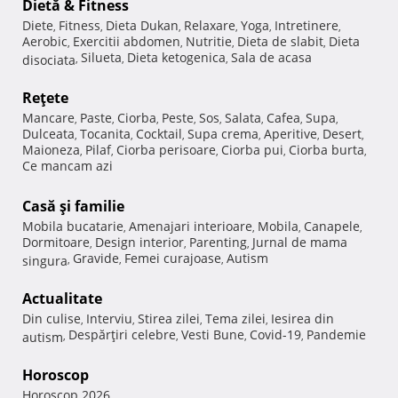
Dietă & Fitness
Diete
Fitness
Dieta Dukan
Relaxare
Yoga
Intretinere
,
,
,
,
,
,
Aerobic
Exercitii abdomen
Nutritie
Dieta de slabit
Dieta
,
,
,
,
Silueta
Dieta ketogenica
Sala de acasa
disociata
,
,
,
Reţete
Mancare
Paste
Ciorba
Peste
Sos
Salata
Cafea
Supa
,
,
,
,
,
,
,
,
Dulceata
Tocanita
Cocktail
Supa crema
Aperitive
Desert
,
,
,
,
,
,
Maioneza
Pilaf
Ciorba perisoare
Ciorba pui
Ciorba burta
,
,
,
,
,
Ce mancam azi
Casă şi familie
Mobila bucatarie
Amenajari interioare
Mobila
Canapele
,
,
,
,
Dormitoare
Design interior
Parenting
Jurnal de mama
,
,
,
Gravide
Femei curajoase
Autism
singura
,
,
,
Actualitate
Din culise
Interviu
Stirea zilei
Tema zilei
Iesirea din
,
,
,
,
Despărţiri celebre
Vesti Bune
Covid-19
Pandemie
autism
,
,
,
,
Horoscop
Horoscop 2026
,