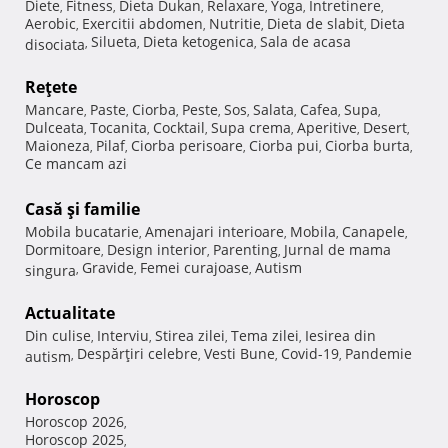
Diete
Fitness
Dieta Dukan
Relaxare
Yoga
Intretinere
,
,
,
,
,
,
Aerobic
Exercitii abdomen
Nutritie
Dieta de slabit
Dieta
,
,
,
,
Silueta
Dieta ketogenica
Sala de acasa
disociata
,
,
,
Reţete
Mancare
Paste
Ciorba
Peste
Sos
Salata
Cafea
Supa
,
,
,
,
,
,
,
,
Dulceata
Tocanita
Cocktail
Supa crema
Aperitive
Desert
,
,
,
,
,
,
Maioneza
Pilaf
Ciorba perisoare
Ciorba pui
Ciorba burta
,
,
,
,
,
Ce mancam azi
Casă şi familie
Mobila bucatarie
Amenajari interioare
Mobila
Canapele
,
,
,
,
Dormitoare
Design interior
Parenting
Jurnal de mama
,
,
,
Gravide
Femei curajoase
Autism
singura
,
,
,
Actualitate
Din culise
Interviu
Stirea zilei
Tema zilei
Iesirea din
,
,
,
,
Despărţiri celebre
Vesti Bune
Covid-19
Pandemie
autism
,
,
,
,
Horoscop
Horoscop 2026
,
Horoscop 2025
,