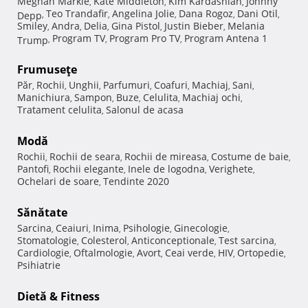
Meghan Markle
Kate Middleton
Kim Kardashian
Johnny
,
,
,
Teo Trandafir
Angelina Jolie
Dana Rogoz
Dani Otil
Depp
,
,
,
,
,
Smiley
Andra
Delia
Gina Pistol
Justin Bieber
Melania
,
,
,
,
,
Program TV
Program Pro TV
Program Antena 1
Trump
,
,
,
Frumuseţe
Păr
Rochii
Unghii
Parfumuri
Coafuri
Machiaj
Sani
,
,
,
,
,
,
,
Manichiura
Sampon
Buze
Celulita
Machiaj ochi
,
,
,
,
,
Tratament celulita
Salonul de acasa
,
Modă
Rochii
Rochii de seara
Rochii de mireasa
Costume de baie
,
,
,
,
Pantofi
Rochii elegante
Inele de logodna
Verighete
,
,
,
,
Ochelari de soare
Tendinte 2020
,
Sănătate
Sarcina
Ceaiuri
Inima
Psihologie
Ginecologie
,
,
,
,
,
Stomatologie
Colesterol
Anticonceptionale
Test sarcina
,
,
,
,
Cardiologie
Oftalmologie
Avort
Ceai verde
HIV
Ortopedie
,
,
,
,
,
,
Psihiatrie
Dietă & Fitness