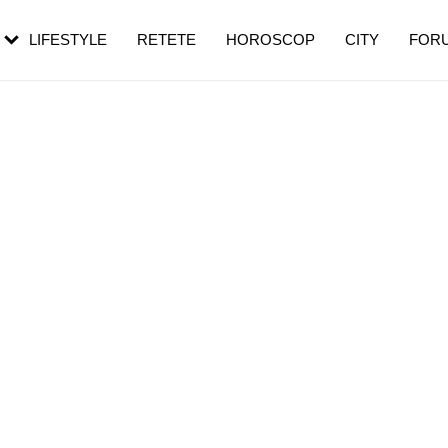
rezești mai des
Cât durează, cum te pregătești și cât
i în vârstă
de dureroasă este investigația
LIFESTYLE
RETETE
HOROSCOP
CITY
FOR