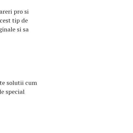
reri pro si
cest tip de
ginale si sa
te solutii cum
le special