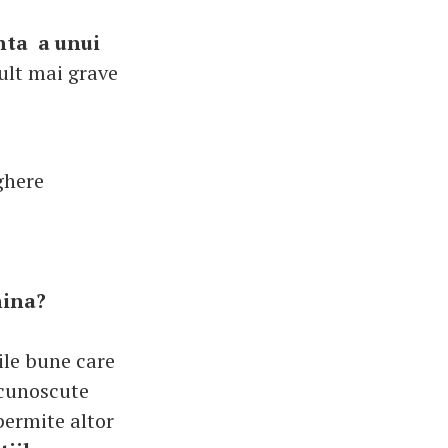
nta a unui
ult mai grave
ghere
nina?
iile bune care
 cunoscute
permite altor