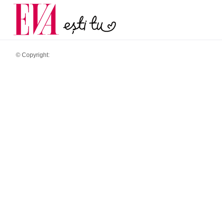
și 60 de ani. De ce te t
Carieră
pe măsură ce înaintez
Actualitate
© Copyright: