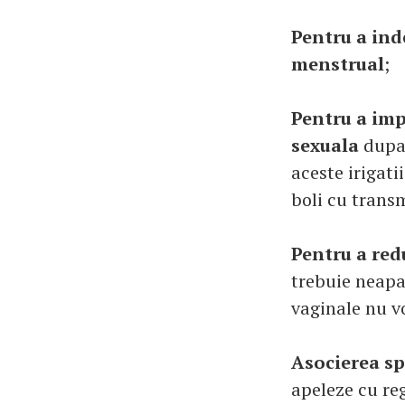
Pentru a ind
menstrual
;
Pentru a imp
sexuala
dupa
aceste irigati
boli cu transm
Pentru a red
trebuie neapar
vaginale nu v
Asocierea sp
apeleze cu re