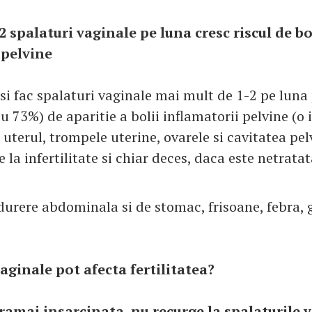
 spalaturi vaginale pe luna cresc riscul de bo
 pelvine
isi fac spalaturi vaginale mai mult de 1-2 pe luna
cu 73%) de aparitie a bolii inflamatorii pelvine (o 
uterul, trompele uterine, ovarele si cavitatea pel
la infertilitate si chiar deces, daca este netratat
urere abdominala si de stomac, frisoane, febra, 
aginale pot afecta fertilitatea?
 ramai insarcinata, nu recurge la spalaturile 