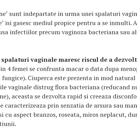
une" sunt indepartate in urma unei spalaturi vagin
le" isi gasesc mediul propice pentru a se inmulti. A
sa infectiilor precum vaginoza bacteriana sau al
,
spalaturi vaginale maresc riscul de a dezvol
din 4 femei se confrunta macar o data dupa men
i fungice). Ciuperca este prezenta in mod natural 
ile vaginale distrug flora bacteriana (reducand 
ne), aceasta se dezvolta rapid si creeaza disconfor
se caracterizeaza prin senzatia de arsura sau ma
si cu aspect branzos, roseata, miros neplacut, dur
iunii.