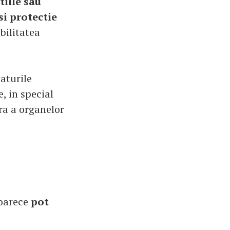
tiile sau
si protectie
bilitatea
laturile
, in special
ra a organelor
oarece
pot