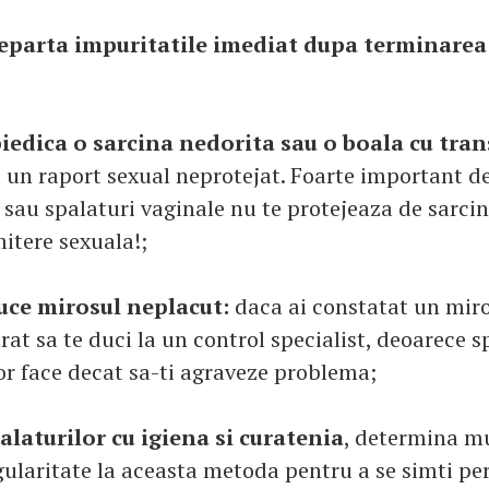
eparta impuritatile imediat dupa terminarea 
iedica o sarcina nedorita sau o boala cu tra
 un raport sexual neprotejat. Foarte important de
i sau spalaturi vaginale nu te protejeaza de sarcin
itere sexuala!;
uce mirosul neplacut:
daca ai constatat un mir
at sa te duci la un control specialist, deoarece s
or face decat sa-ti agraveze problema;
alaturilor cu igiena si curatenia
, determina mu
gularitate la aceasta metoda pentru a se simti per