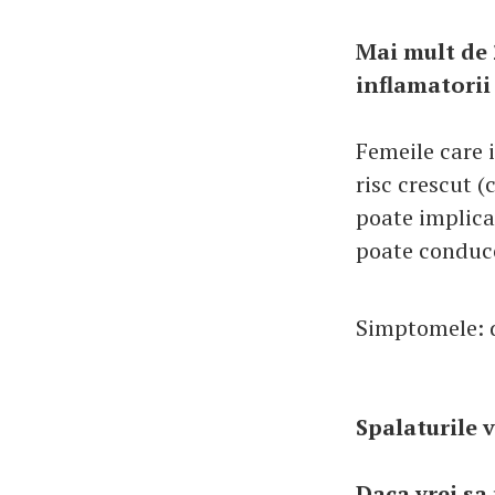
Mai mult de 2
inflamatorii
Femeile care 
risc crescut (
poate implica 
poate conduce 
Simptomele: d
Spalaturile v
Daca vrei sa