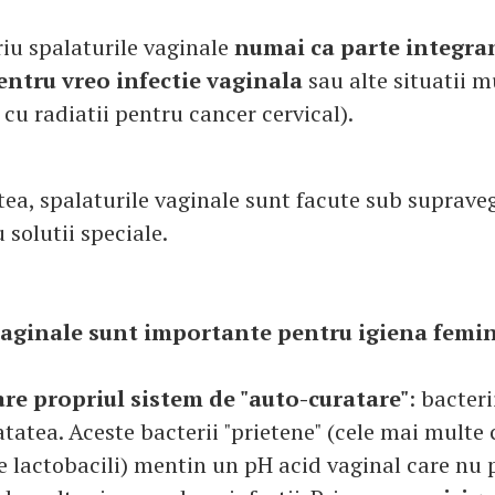
riu spalaturile vaginale
numai ca parte integra
ntru vreo infectie vaginala
sau alte situatii m
cu radiatii pentru cancer cervical).
tea, spalaturile vaginale sunt facute sub suprave
 solutii speciale.
vaginale sunt importante pentru igiena femi
are propriul sistem de "auto-curatare"
: bacter
atatea. Aceste bacterii "prietene" (cele mai multe
 lactobacili) mentin un pH acid vaginal care nu 