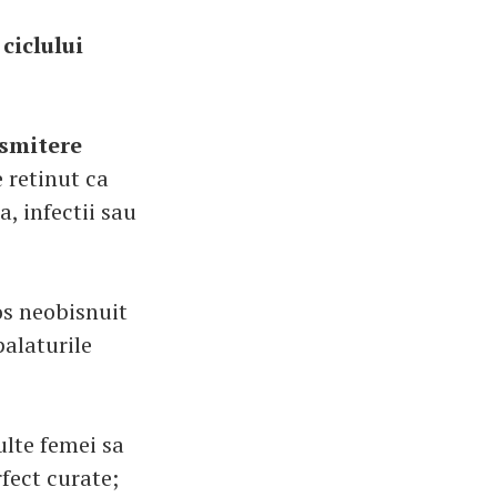
ciclului
nsmitere
 retinut ca
a, infectii sau
os neobisnuit
palaturile
lte femei sa
fect curate;