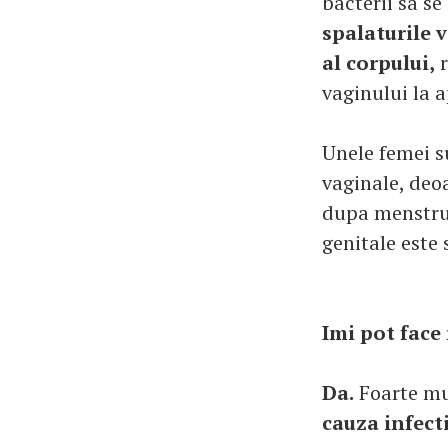
bacterii sa se
spalaturile 
al corpului,
r
vaginului la a
Unele femei su
vaginale, deo
dupa menstrua
genitale este 
Imi pot face
Da.
Foarte mul
cauza infect