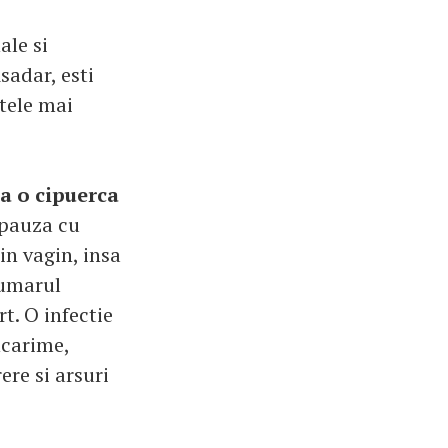
ale si
sadar, esti
tele mai
ta o cipuerca
opauza cu
in vagin, insa
numarul
t. O infectie
ncarime,
ere si arsuri