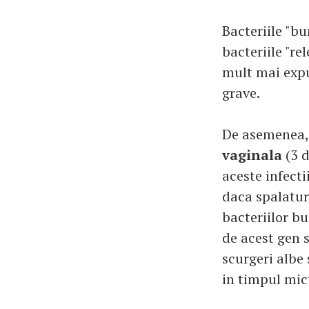
Bacteriile "b
bacteriile "re
mult mai expu
grave.
De asemenea
vaginala
(3 
aceste infecti
daca spalatur
bacteriilor bu
de acest gen 
scurgeri albe 
in timpul mict