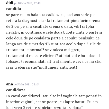
didi
pe 10 Mai 2011, 17:40
candida
se pare ca am balanita cadidozica, caci asa scrie pe
reteta la diagnostic iar la tratament pimafucin crema
de 2 ori pe zi si cicalfate crema o data, vdrl si tpha
negativ, in continuare cele doua bubite dintr o parte si
cele doua de pe cealalata parte a capului penisului de
langa axa de simetrie(:D) sunt tot acolo dupa 5 zile de
tratament, e normal? se vindeca mai greu,
tratamentul nu este eficient? atibioticul e bun daca il
folosesc? recomandati alt tratament, e ceva ce nu stiu
si ar trebui sa stiu?multumesc anticipat!
ana
pe 5 Mar 2011, 22:45
candidoza
In cazul candidozei ..sau alte inf vaginale tamponati in
interior vaginul ,cat se poate , cu lapte batut . Eu am
luat vreo 2 retete si niciun rezultat si dupa"