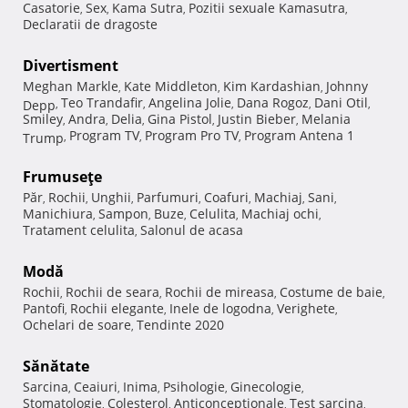
Casatorie
Sex
Kama Sutra
Pozitii sexuale Kamasutra
,
,
,
,
Declaratii de dragoste
Divertisment
Meghan Markle
Kate Middleton
Kim Kardashian
Johnny
,
,
,
Teo Trandafir
Angelina Jolie
Dana Rogoz
Dani Otil
Depp
,
,
,
,
,
Smiley
Andra
Delia
Gina Pistol
Justin Bieber
Melania
,
,
,
,
,
Program TV
Program Pro TV
Program Antena 1
Trump
,
,
,
Frumuseţe
Păr
Rochii
Unghii
Parfumuri
Coafuri
Machiaj
Sani
,
,
,
,
,
,
,
Manichiura
Sampon
Buze
Celulita
Machiaj ochi
,
,
,
,
,
Tratament celulita
Salonul de acasa
,
Modă
Rochii
Rochii de seara
Rochii de mireasa
Costume de baie
,
,
,
,
Pantofi
Rochii elegante
Inele de logodna
Verighete
,
,
,
,
Ochelari de soare
Tendinte 2020
,
Sănătate
Sarcina
Ceaiuri
Inima
Psihologie
Ginecologie
,
,
,
,
,
Stomatologie
Colesterol
Anticonceptionale
Test sarcina
,
,
,
,