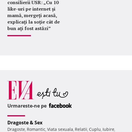
consilierii USR: „Cu 10
like-uri pe internet și
mamă, mergeți acasă,
explicați la soție cât de
bun ați fost astăzi”
Urmareste-ne pe
Dragoste & Sex
Dragoste
Romantic
Viata sexuala
Relatii
Cuplu
Iubire
,
,
,
,
,
,