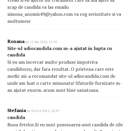
vreau si eu ajutor un tratament care sa ma ajute sa
scap de candida va las emailu
simona_anomis49@yahoo.com va rog seriozitate si va
multumesc
Roxana
pe 11 Ian 2012, 11:10
Site-ul adiocandida.com m-a ajutat in lupta cu
candida
Si eu am incercat multe produse impotriva
candidozeo, dar fara rezultat. O prietena care este
medic mi-a recomandat site-ul adiocandida.com de
unde am luat o carte minunata! Sfaturile furnizate m-
au ajutat enorm. acum sunt bine sanatoasa.
Stefania
pe 24 Oct 2011, 14:19
candida
Buna fetelor.Si eu sunt posesoarea unei candida de zile