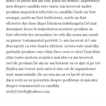
mari.Cel putin asa am fost pana nu demult. Experienta
mea despre candida este vasta. Am incercat multe
produse impotriva infectiei cu candida. Unele au fost
scumpe, unele au fost ineficiente, unele au fost
eficiente dar doar dupa folosirea indelungata.Cel mai
deranjant lucru la majoritatea acesteor produse au
fost efectele lor secundare. In cele din urma am reusit
sa gasesc tratamentul potrivit. L-am incercat si l-am
descoperit ca este foarte eficient. Acesta este unul din
putinele produse care chiar face ceea ce zice! Cum bine
stim toate suntem sceptice mai ales ca am incercat
zeci de produse.De aia m-am hotarat sa va ajut si pe voi
fiindca am trecut prin asta si stiu cat de suparatoare
sunt mancarimile. De acceea am sa va las id-ul meu
daca vreti sa ne povestim despre probleme si mai ales
despre tratamentul cu candida.
stefy21stefy@yahoo.com