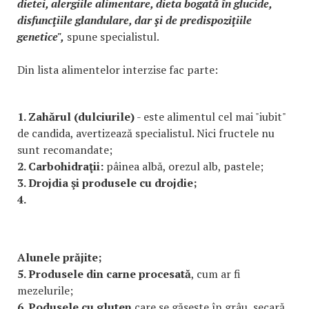
dietei, alergiile alimentare, dieta bogată în glucide,
disfuncţiile glandulare, dar şi de predispoziţiile
genetice",
spune specialistul.
Din lista alimentelor interzise fac parte:
1. Zahărul (dulciurile)
- este alimentul cel mai "iubit"
de candida, avertizează specialistul. Nici fructele nu
sunt recomandate;
2. Carbohidraţii:
pâinea albă, orezul alb, pastele;
3. Drojdia şi produsele cu drojdie;
4.
Alunele prăjite;
5. Produsele din carne procesată
, cum ar fi
mezelurile;
6. Podusele cu gluten
care se găseşte în grâu, secară