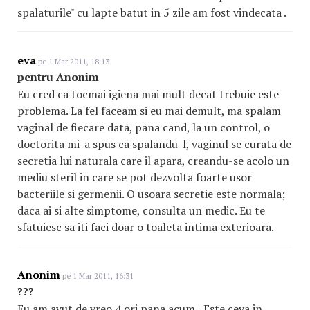
spalaturile" cu lapte batut in 5 zile am fost vindecata .
eva
pe 1 Mar 2011, 18:13
pentru Anonim
Eu cred ca tocmai igiena mai mult decat trebuie este
problema. La fel faceam si eu mai demult, ma spalam
vaginal de fiecare data, pana cand, la un control, o
doctorita mi-a spus ca spalandu-l, vaginul se curata de
secretia lui naturala care il apara, creandu-se acolo un
mediu steril in care se pot dezvolta foarte usor
bacteriile si germenii. O usoara secretie este normala;
daca ai si alte simptome, consulta un medic. Eu te
sfatuiesc sa iti faci doar o toaleta intima exterioara.
Anonim
pe 1 Mar 2011, 16:31
???
Eu am avut de vreo 4 ori pana acum...Este ceva in