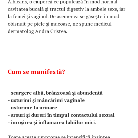
Albicans, o ciupercă ce populează în mod normal
cavitatea bucală şi tractul digestiv la ambele sexe, iar
la femei şi vaginul. De asemenea se găseşte în mod
obisnuit pe piele şi mucoase, ne spune medicul
dermatolog Andra Cristea.
Cum se manifestă?
- scurgere albă, brânzoasă şi abundentă
- usturimi şi mâncărimi vaginale
- usturime la urinare
- arsuri şi dureri în timpul contactului sexual
- înroşirea şi inflamarea labiilor mici.
Toate aceste simptome se intensifică înaintea