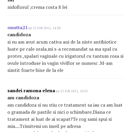
nidoflorul ;crema costa 8 lei
onutta21
pe 21 Feb 2011, 14:28
candidoza
si eu am avut acum cativa ani de la niste antibiotice
luate pe cale orala.mi s-a recomandat sa ma spal cu
protex ,spalari vaginale cu irigatorul cu tantum rosa si
ovule introduse in vagin viviflor se numesc .M-am
simtit foarte bine de la ele
sandei ramona elena
pe 21 Feb 2011, 10:25
am candidoza
am candidoza si nu stiu ce tratament sa iau ca am luat
o gramada de pastile si nici o schimbare.Diana ce
tratament ai luat de ai scapat?Te rog sami spui si
mia....Trimitemi un imeil pe adresa