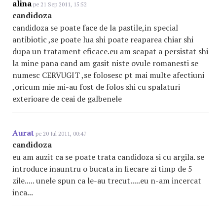
alina
pe 21 Sep 2011, 15:52
candidoza
candidoza se poate face de la pastile,in special
antibiotic ,se poate lua shi poate reaparea chiar shi
dupa un tratament eficace.eu am scapat a persistat shi
la mine pana cand am gasit niste ovule romanesti se
numesc CERVUGIT ,se folosesc pt mai multe afectiuni
,oricum mie mi-au fost de folos shi cu spalaturi
exterioare de ceai de galbenele
Aurat
pe 20 Iul 2011, 00:47
candidoza
eu am auzit ca se poate trata candidoza si cu argila. se
introduce inauntru o bucata in fiecare zi timp de 5
zile..... unele spun ca le-au trecut.....eu n-am incercat
inca...