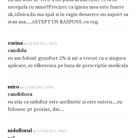
neregula cu mine?Precizez ca igiena mea este foarte
ok,zilnica.Eu ma spal si in vagin deoarece nu suport sa
stau asa.....ASTEPT UN RASPUNS..va rog.
corina
pe 22 Feb 2011, 20:01
candida
eu am folosit gynofort 2% si mi-a trecut cu o singura
aplicare, se elibereaza pe baza de prescriptie medicala
miro
pe 21 Feb 2011, 19:49
candidoza
eu stiu ca nidoflor este antibiotic si este extern....eu
folosesc pt proriaz, dar....
nidoflorul
pe 21 Feb 2011, 18:29
sal