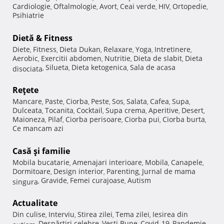
Cardiologie
Oftalmologie
Avort
Ceai verde
HIV
Ortopedie
,
,
,
,
,
,
Psihiatrie
Dietă & Fitness
Diete
Fitness
Dieta Dukan
Relaxare
Yoga
Intretinere
,
,
,
,
,
,
Aerobic
Exercitii abdomen
Nutritie
Dieta de slabit
Dieta
,
,
,
,
Silueta
Dieta ketogenica
Sala de acasa
disociata
,
,
,
Reţete
Mancare
Paste
Ciorba
Peste
Sos
Salata
Cafea
Supa
,
,
,
,
,
,
,
,
Dulceata
Tocanita
Cocktail
Supa crema
Aperitive
Desert
,
,
,
,
,
,
Maioneza
Pilaf
Ciorba perisoare
Ciorba pui
Ciorba burta
,
,
,
,
,
Ce mancam azi
Casă şi familie
Mobila bucatarie
Amenajari interioare
Mobila
Canapele
,
,
,
,
Dormitoare
Design interior
Parenting
Jurnal de mama
,
,
,
Gravide
Femei curajoase
Autism
singura
,
,
,
Actualitate
Din culise
Interviu
Stirea zilei
Tema zilei
Iesirea din
,
,
,
,
Despărţiri celebre
Vesti Bune
Covid-19
Pandemie
autism
,
,
,
,