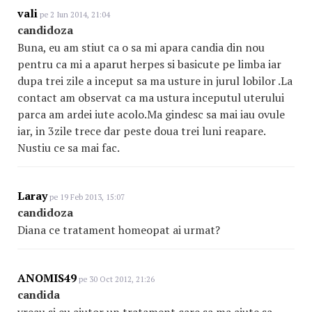
vali
pe 2 Iun 2014, 21:04
candidoza
Buna, eu am stiut ca o sa mi apara candia din nou
pentru ca mi a aparut herpes si basicute pe limba iar
dupa trei zile a inceput sa ma usture in jurul lobilor .La
contact am observat ca ma ustura inceputul uterului
parca am ardei iute acolo.Ma gindesc sa mai iau ovule
iar, in 3zile trece dar peste doua trei luni reapare.
Nustiu ce sa mai fac.
Laray
pe 19 Feb 2013, 15:07
candidoza
Diana ce tratament homeopat ai urmat?
ANOMIS49
pe 30 Oct 2012, 21:26
candida