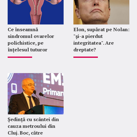
Ce înseamnă
Elon, supărat pe Nolan:
sindromul ovarelor
"şi-a pierdut
polichistice, pe
integritatea". Are
înțelesul tuturor
dreptate?
Ședință cu scântei din
cauza metroului din
Cluj. Boc, către