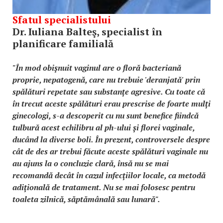
Sfatul specialistului
Dr. Iuliana Balteş, specialist în
planificare familială
"În mod obişnuit vaginul are o floră bacteriană
proprie, nepatogenă, care nu trebuie 'deranjată' prin
spălături repetate sau substanţe agresive. Cu toate că
în trecut aceste spălături erau prescrise de foarte mulţi
ginecologi, s-a descoperit cu nu sunt benefice fiindcă
tulbură acest echilibru al ph-ului şi florei vaginale,
ducând la diverse boli. În prezent, controversele despre
cât de des ar trebui făcute aceste spălături vaginale nu
au ajuns la o concluzie clară, însă nu se mai
recomandă decât în cazul infecţiilor locale, ca metodă
adiţională de tratament. Nu se mai folosesc pentru
toaleta zilnică, săptămânală sau lunară".