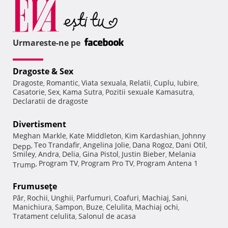
Urmareste-ne pe
Dragoste & Sex
Dragoste
Romantic
Viata sexuala
Relatii
Cuplu
Iubire
,
,
,
,
,
,
Casatorie
Sex
Kama Sutra
Pozitii sexuale Kamasutra
,
,
,
,
Declaratii de dragoste
Divertisment
Meghan Markle
Kate Middleton
Kim Kardashian
Johnny
,
,
,
Teo Trandafir
Angelina Jolie
Dana Rogoz
Dani Otil
Depp
,
,
,
,
,
Smiley
Andra
Delia
Gina Pistol
Justin Bieber
Melania
,
,
,
,
,
Program TV
Program Pro TV
Program Antena 1
Trump
,
,
,
Frumuseţe
Păr
Rochii
Unghii
Parfumuri
Coafuri
Machiaj
Sani
,
,
,
,
,
,
,
Manichiura
Sampon
Buze
Celulita
Machiaj ochi
,
,
,
,
,
Tratament celulita
Salonul de acasa
,