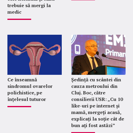
trebuie să mergi la
medic
Ce înseamnă
Ședință cu scântei din
sindromul ovarelor
cauza metroului din
polichistice, pe
Cluj. Boc, către
înțelesul tuturor
consilierii USR: „Cu 10
like-uri pe internet și
mamă, mergeți acasă,
explicați la soție cât de
bun ați fost astăzi”