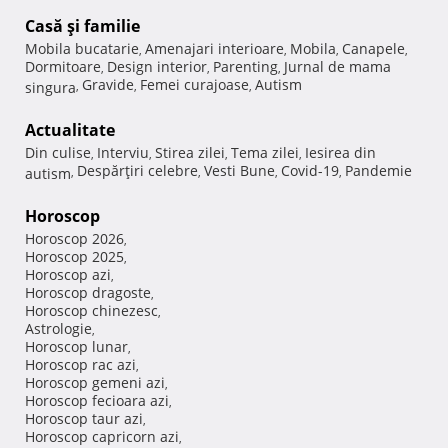
Casă şi familie
Mobila bucatarie
Amenajari interioare
Mobila
Canapele
,
,
,
,
Dormitoare
Design interior
Parenting
Jurnal de mama
,
,
,
Gravide
Femei curajoase
Autism
singura
,
,
,
Actualitate
Din culise
Interviu
Stirea zilei
Tema zilei
Iesirea din
,
,
,
,
Despărţiri celebre
Vesti Bune
Covid-19
Pandemie
autism
,
,
,
,
Horoscop
Horoscop 2026
,
Horoscop 2025
,
Horoscop azi
,
Horoscop dragoste
,
Horoscop chinezesc
,
Astrologie
,
Horoscop lunar
,
Horoscop rac azi
,
Horoscop gemeni azi
,
Horoscop fecioara azi
,
Horoscop taur azi
,
Horoscop capricorn azi
,