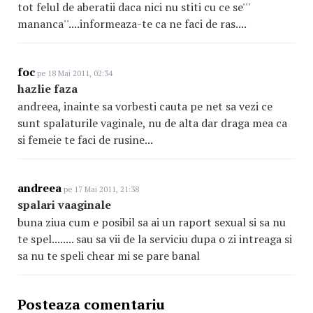
tot felul de aberatii daca nici nu stiti cu ce se'''
mananca''....informeaza-te ca ne faci de ras....
foc
pe 18 Mai 2011, 02:34
hazlie faza
andreea, inainte sa vorbesti cauta pe net sa vezi ce
sunt spalaturile vaginale, nu de alta dar draga mea ca
si femeie te faci de rusine...
andreea
pe 17 Mai 2011, 21:38
spalari vaaginale
buna ziua cum e posibil sa ai un raport sexual si sa nu
te spel........ sau sa vii de la serviciu dupa o zi intreaga si
sa nu te speli chear mi se pare banal
Posteaza comentariu