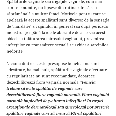
Spălăturile vaginale sau irigaţiile vaginale, cum mai
sunt ele numite, nu lipsesc din rutina zilnică sau
săptămânală a multor femei. Motivele pentru care se
apelează la aceste spălături sunt diverse: de la senzaţia
de "murdărie" a vaginului în general sau după perioada
menstruaţiei până la ideile aberante de a asocia acest
obicei cu înlăturarea mirosului vaginului, prevenirea
infecţiilor cu transmitere sexuală sau chiar a sarcinilor
nedorite.
Niciuna dintre aceste presupuse beneficii nu sunt
adevărate, ba mai mult, spălăturile vaginale efectuate
cu regularitate nu sunt recomandate, deoarece
dezechilibrează flora vaginală normală.
"Femeia
trebuie să evite spălăturile vaginale care
dezechilibrează flora vaginală normală. Flora vaginală
normală împiedică dezvoltarea infecţiilor! În cazuri
excepţionale dermatologul sau ginecologul pot prescrie
spălături vaginale care să crească PH-ul (spălături