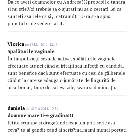
Da ce aveti doamnelor cu Andreea???probabil e tanara
si nu stie.Voi trebuie sa o ajutati nu sa o certati...ei ca
sunteti asa rele ca si ,, catranul!!" D-ra si-a spus
punctul ei de vedere, atat.
Viorica
pe 18 Mai 2011, 12:19
Spălăturile vaginale
În timpul vieții sexuale active, spălăturile vaginale
efectuate atunci când ai iritații sau infecții cu candida,
sunt benefice dacă sunt efectuate cu ceai de gălbenele
călduț la care se adaugă o jumătate de linguriță de
bicarbonat, timp de câteva zile, seara și dimineața.
daniela
pe 18 Mai 2011, 10:31
doamne mare ti-e gradina!!!
fetita scumpa si draga(andreea)cum poti scrie asa
ceva?!tu ai gandit cand ai scris?ma,mami numai postati