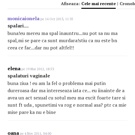
Afiseaza:
Cele mai recente
|
Cronol
monicaionela
pe 14 Oct 2013, 11:35
spalari....
buna!eu mereu ma spal inauntru...nu pot sa nu ma
spal,mi se pare ca sunt murdara!stiu ca nu este bn
ceea ce fac...dar nu pot altfel!!
elena
pe 19 Mai 2012, 18:53
spalaturi vaginale
buna ziua ! eu am la fel o problema mai putin
dureroasa dar ma intereseaza iata ce... eu iinainte de a
avea un act sexual cu sotul meu ma excit foarte tare si
sunt ft uda , spunetimi va rog e normal asa? ptr ca mie
mise pare ka nu e bine
oana
pe 4 Nov 2011, 04:00