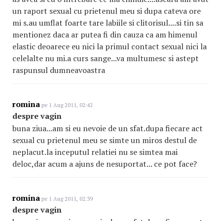
un raport sexual cu prietenul meu si dupa cateva ore
mi s.au umflat foarte tare labiile si clitorisul....si tin sa
mentionez daca ar putea fi din cauza ca am himenul
elastic deoarece eu nici la primul contact sexual nici la
celelalte nu mi.a curs sange...va multumesc si astept
raspunsul dumneavoastra
romina
pe 1 Aug 2011, 02:42
despre vagin
buna ziua...am si eu nevoie de un sfat.dupa fiecare act
sexual cu prietenul meu se simte un miros destul de
neplacut.la inceputul relatiei nu se simtea mai
deloc,dar acum a ajuns de nesuportat... ce pot face?
romina
pe 1 Aug 2011, 02:39
despre vagin