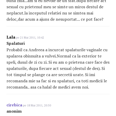
buna ziua...am si eu nevoie de un sfat.dupa fiecare act
sexual cu prietenul meu se simte un miros destul de
neplacut.la inceputul relatiei nu se simtea mai
deloc,dar acum a ajuns de nesuportat... ce pot face?
Lala
pe 21 Mai 2011, 10:42
Spalaturi
Probabil ca Andreea a incurcat spalaturile vaginale cu
spalarea obisnuita a vulvei.Normal ca la exterior te
speli, dusul de zi cu zi. Si eu am o prietena care face des
spalaturile, dupa fiecare act sexual (destul de des). Si
tot timpul se plange ca are secretii urate. Si imi
recomanda mie sa fac si eu spalaturi, ca toti medicii le
recomanda.. asa ca halal de medici avem noi.
cirebica
pe 18 Mai 2011, 20:50
anonim