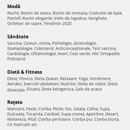
Modă
Rochii
Rochii de seara
Rochii de mireasa
Costume de baie
,
,
,
,
Pantofi
Rochii elegante
Inele de logodna
Verighete
,
,
,
,
Ochelari de soare
Tendinte 2020
,
Sănătate
Sarcina
Ceaiuri
Inima
Psihologie
Ginecologie
,
,
,
,
,
Stomatologie
Colesterol
Anticonceptionale
Test sarcina
,
,
,
,
Cardiologie
Oftalmologie
Avort
Ceai verde
HIV
Ortopedie
,
,
,
,
,
,
Psihiatrie
Dietă & Fitness
Diete
Fitness
Dieta Dukan
Relaxare
Yoga
Intretinere
,
,
,
,
,
,
Aerobic
Exercitii abdomen
Nutritie
Dieta de slabit
Dieta
,
,
,
,
Silueta
Dieta ketogenica
Sala de acasa
disociata
,
,
,
Reţete
Mancare
Paste
Ciorba
Peste
Sos
Salata
Cafea
Supa
,
,
,
,
,
,
,
,
Dulceata
Tocanita
Cocktail
Supa crema
Aperitive
Desert
,
,
,
,
,
,
Maioneza
Pilaf
Ciorba perisoare
Ciorba pui
Ciorba burta
,
,
,
,
,
Ce mancam azi