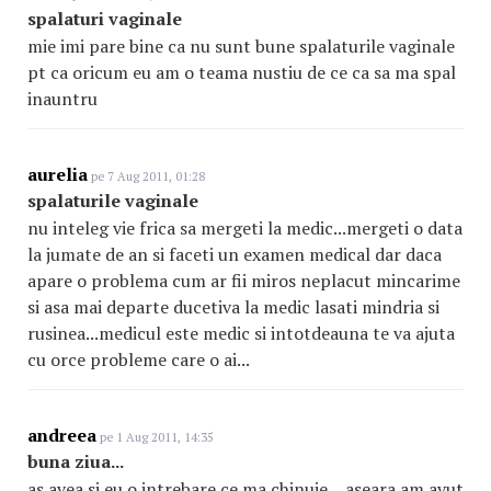
spalaturi vaginale
mie imi pare bine ca nu sunt bune spalaturile vaginale
pt ca oricum eu am o teama nustiu de ce ca sa ma spal
inauntru
aurelia
pe 7 Aug 2011, 01:28
spalaturile vaginale
nu inteleg vie frica sa mergeti la medic...mergeti o data
la jumate de an si faceti un examen medical dar daca
apare o problema cum ar fii miros neplacut mincarime
si asa mai departe ducetiva la medic lasati mindria si
rusinea...medicul este medic si intotdeauna te va ajuta
cu orce probleme care o ai...
andreea
pe 1 Aug 2011, 14:35
buna ziua...
as avea si eu o intrebare ce ma chinuie....aseara am avut