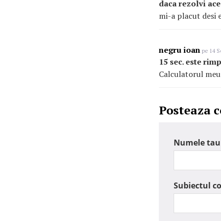
daca rezolvi ace
mi-a placut desi e
negru ioan
pe 14 S
15 sec. este rim
Calculatorul meu
Posteaza 
Numele tau
Subiectul c