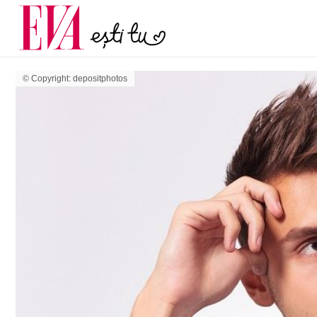
menopauză și când ar t
Carieră
la medic
Actualitate
© Copyright: depositphotos