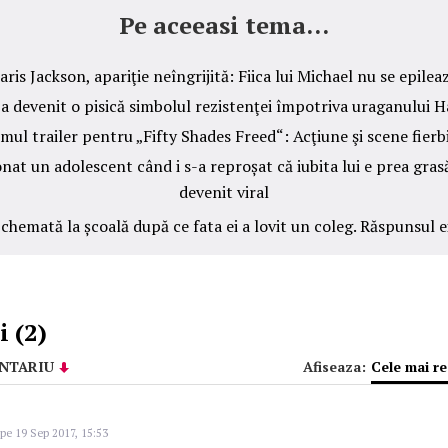
Pe aceeasi tema...
aris Jackson, apariţie neîngrijită: Fiica lui Michael nu se epilea
a devenit o pisică simbolul rezistenţei împotriva uraganului H
mul trailer pentru „Fifty Shades Freed“: Acţiune şi scene fierb
nat un adolescent când i s-a reproșat că iubita lui e prea gras
devenit viral
hemată la școală după ce fata ei a lovit un coleg. Răspunsul ei
 (2)
NTARIU
Afiseaza:
Cele mai r
pe 19 Sep 2017, 15:53