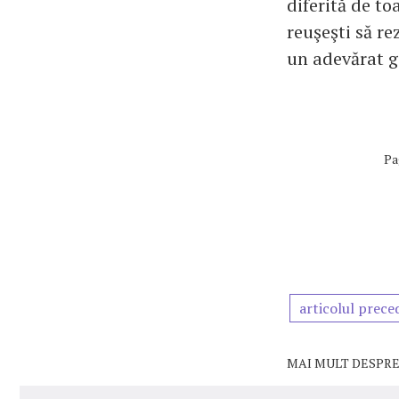
diferită de to
reuşeşti să re
un adevărat g
Pa
articolul prece
MAI MULT DESPRE