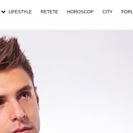
rebui să mergi
și 60 de ani. De ce te trezești mai des
pe măsură ce înaintezi în vârstă
LIFESTYLE
RETETE
HOROSCOP
CITY
FOR