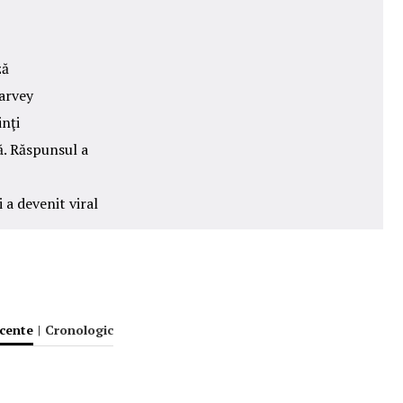
ză
arvey
inţi
ă. Răspunsul a
 a devenit viral
ecente
|
Cronologic