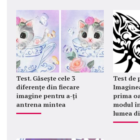
Test. Găsește cele 3
Test de 
diferențe din fiecare
Imaginea
imagine pentru a-ți
prima oa
antrena mintea
modul în
lumea di