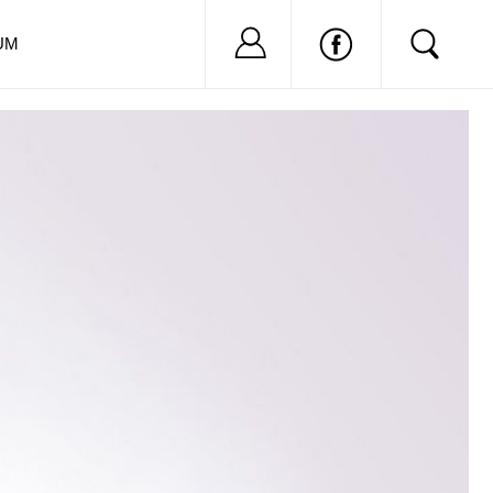
Nu ai cont?
Inregistreaza-
UM