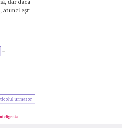
nă, dar dacă
, atunci eşti
...
ticolul urmator
inteligenta