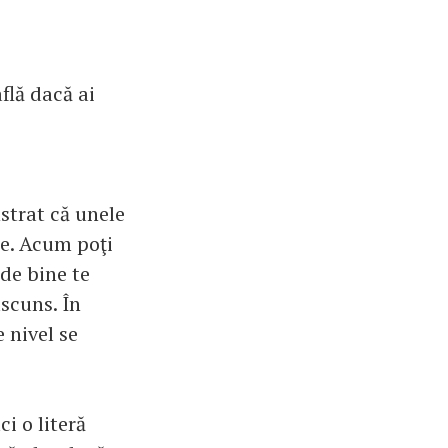
află dacă ai
nstrat că unele
le. Acum poţi
 de bine te
ascuns. În
e nivel se
ci o literă