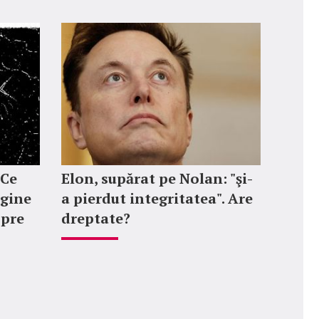
 Ce
Elon, supărat pe Nolan: "şi-
agine
a pierdut integritatea". Are
spre
dreptate?