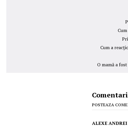
P
Cum 
Pri
Cum a reacțio
O mamă a fost c
Comentarii
POSTEAZA COME
ALEXE ANDREI