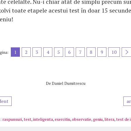
ate celelalte. Nu-i chiar atât de simplu precum su
zolvi toate etapele acestui test în doar 15 secunde
eniu!
1
2
3
4
5
6
7
8
9
10
gina:
De
Daniel Dumitrescu
dent
ar
:
raspunsuri
,
test
,
inteligenta
,
exercitiu
,
observatie
,
geniu
,
litera
,
test de 