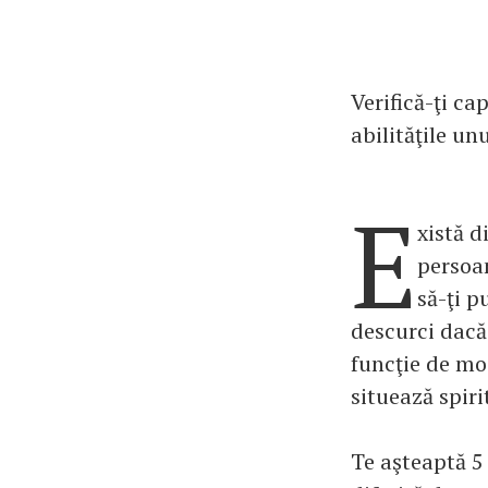
Verifică-ţi ca
abilităţile un
E
xistă d
persoan
să-ţi p
descurci dacă 
funcţie de mod
situează spiri
Te aşteaptă 5 