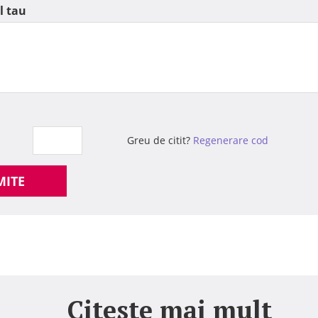
l tau
Greu de citit?
Regenerare cod
MITE
Citeste mai mult