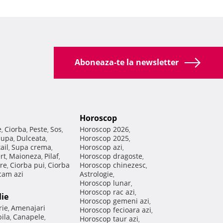
Aboneaza-te la newsletter
Horoscop
e
Ciorba
Peste
Sos
Horoscop 2026
,
,
,
,
,
Supa
Dulceata
Horoscop 2025
,
,
,
ail
Supa crema
Horoscop azi
,
,
,
rt
Maioneza
Pilaf
Horoscop dragoste
,
,
,
,
re
Ciorba pui
Ciorba
Horoscop chinezesc
,
,
,
am azi
Astrologie
,
Horoscop lunar
,
Horoscop rac azi
,
lie
Horoscop gemeni azi
,
rie
Amenajari
,
Horoscop fecioara azi
,
ila
Canapele
,
,
Horoscop taur azi
,