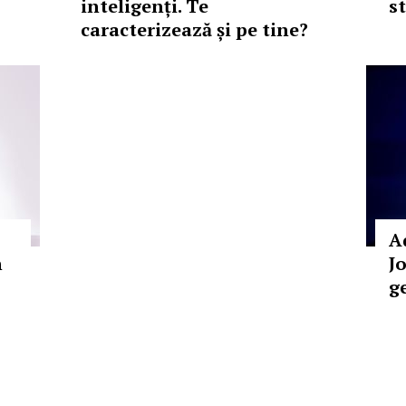
inteligenți. Te
st
caracterizează și pe tine?
A
n
Jo
g