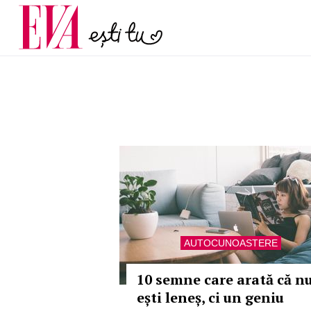
și 60 de ani. De ce te t
Carieră
pe măsură ce înaintez
Actualitate
AUTOCUNOASTERE
10 semne care arată că n
ești leneș, ci un geniu