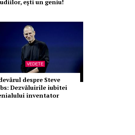
udiilor, ești un geniu!
VEDETE
devărul despre Steve
bs: Dezvăluirile iubitei
enialului inventator