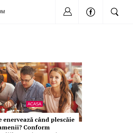
Nu ai cont?
Inregistreaza-
UM
ACASA
e enervează când plescăie
amenii? Conform