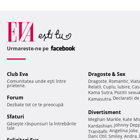
Urmareste-ne pe
Club Eva
Dragoste & Sex
Comunitatea unde eşti între
Dragoste
Romantic
Viat
,
,
prietene.
Relatii
Cuplu
Iubire
Cas
,
,
,
Kama Sutra
Pozitii sexu
,
Forum
Declaratii d
Kamasutra
,
Dezbate tot ce te preocupă
Divertisment
Sfaturi
Meghan Markle
Kate Mi
,
Găseşte răspunsuri la întrebările
Johnny Dep
Kardashian
,
tale
Angelina Jolie
Trandafir
,
,
Dani Otil
Smiley
Andra
,
,
,