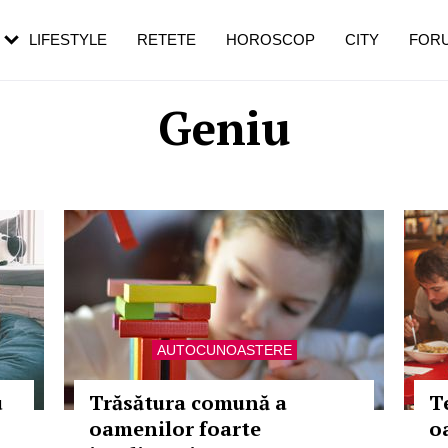
rezești mai des
Cât durează, cum te pregătești și cât
i în vârstă
de dureroasă este investigația
LIFESTYLE
RETETE
HOROSCOP
CITY
FOR
Geniu
AUTOCUNOASTERE
u
Trăsătura comună a
T
oamenilor foarte
o