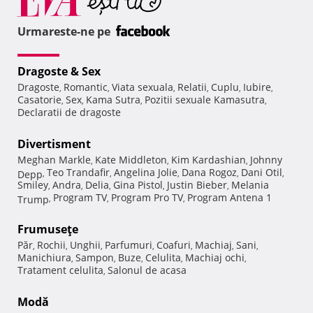
Urmareste-ne pe
Dragoste & Sex
Dragoste
Romantic
Viata sexuala
Relatii
Cuplu
Iubire
,
,
,
,
,
,
Casatorie
Sex
Kama Sutra
Pozitii sexuale Kamasutra
,
,
,
,
Declaratii de dragoste
Divertisment
Meghan Markle
Kate Middleton
Kim Kardashian
Johnny
,
,
,
Teo Trandafir
Angelina Jolie
Dana Rogoz
Dani Otil
Depp
,
,
,
,
,
Smiley
Andra
Delia
Gina Pistol
Justin Bieber
Melania
,
,
,
,
,
Program TV
Program Pro TV
Program Antena 1
Trump
,
,
,
Frumuseţe
Păr
Rochii
Unghii
Parfumuri
Coafuri
Machiaj
Sani
,
,
,
,
,
,
,
Manichiura
Sampon
Buze
Celulita
Machiaj ochi
,
,
,
,
,
Tratament celulita
Salonul de acasa
,
Modă