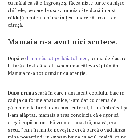
cu mălai ca să o îngroașe și făcea niște turte ca niște
chiftele, pe care le usca. Înmuia câte două în apă
călduță pentru o pâine în țest, mare cât roata de
căruță.
Mamaia n-a avut nici scutece.
După ce
l-am născut pe băiatul meu
, prima deplasare
la țară a fost când el avea numai câteva săptămâni.
Mamaia m-a tot urmărit cu atenție.
După prima seară în care i-am făcut copilului baie în
cădița cu forme anatomice, i-am dat cu cremă de
gălbenele la fund, i-am pus scutecul, l-am îmbrăcat și
l-am alăptat, mamaia a tras concluzia că e ușor să
crești copii acum. ”Pă vremea noastră, maică, era
greu...” Am în minte poveștile ei că parcă o văd lângă
mine povestind: ”N-aveam haine ca acu`, maică, că nu