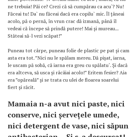
ne trebuia! Păi ce? Crezi că să cumpărau ca acu`? Nu!
Făceai tu! Da` nu făceai dacă era copilu` mic. Îl țâneai
acolo, pă o pernă, în vrun crac dă izmană, până îl
vedeai că începe să prindă putere! Mai și mureau...
Stăteai să-l vezi scăpat!”
Puneau tot cârpe, puneau folie de plastic pe pat și cam
asta era tot. ”Nici nu le spălam mereu. Dă pișat, iarna,
le uscam pă sobă, că iarna era greu cu spălatu`. Și dacă
era altceva, să usca și râcâiai acolo!” Eritem fesier? Aia
era ”opăreală” și se trata cu ulei de floarea soarelui
fiert și răcit.
Mamaia n-a avut nici paste, nici
conserve, nici șervețele umede,
nici detergent de vase, nici săpun
antibacterian... Și s-a descurcat!