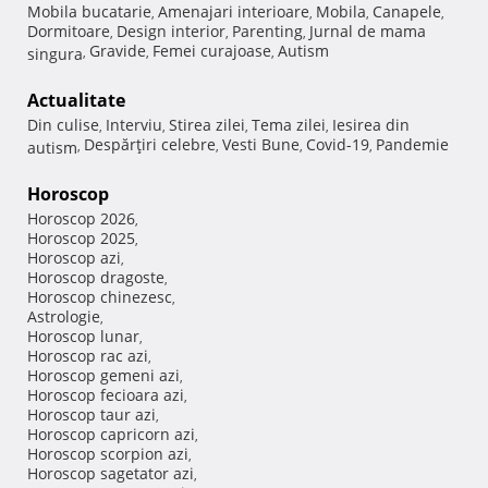
Mobila bucatarie
Amenajari interioare
Mobila
Canapele
,
,
,
,
Dormitoare
Design interior
Parenting
Jurnal de mama
,
,
,
Gravide
Femei curajoase
Autism
singura
,
,
,
Actualitate
Din culise
Interviu
Stirea zilei
Tema zilei
Iesirea din
,
,
,
,
Despărţiri celebre
Vesti Bune
Covid-19
Pandemie
autism
,
,
,
,
Horoscop
Horoscop 2026
,
Horoscop 2025
,
Horoscop azi
,
Horoscop dragoste
,
Horoscop chinezesc
,
Astrologie
,
Horoscop lunar
,
Horoscop rac azi
,
Horoscop gemeni azi
,
Horoscop fecioara azi
,
Horoscop taur azi
,
Horoscop capricorn azi
,
Horoscop scorpion azi
,
Horoscop sagetator azi
,