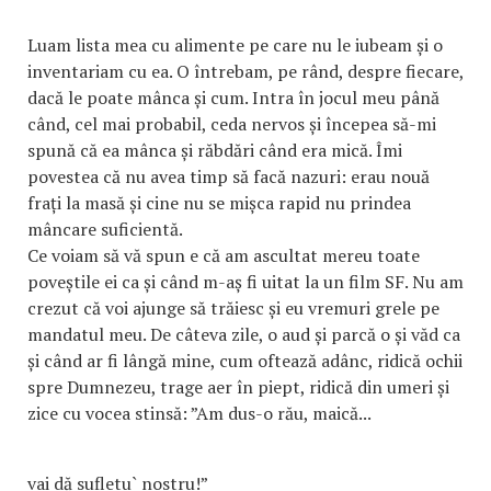
Luam lista mea cu alimente pe care nu le iubeam și o
inventariam cu ea. O întrebam, pe rând, despre fiecare,
dacă le poate mânca și cum. Intra în jocul meu până
când, cel mai probabil, ceda nervos și începea să-mi
spună că ea mânca și răbdări când era mică. Îmi
povestea că nu avea timp să facă nazuri: erau nouă
frați la masă și cine nu se mișca rapid nu prindea
mâncare suficientă.
Ce voiam să vă spun e că am ascultat mereu toate
poveștile ei ca și când m-aș fi uitat la un film SF. Nu am
crezut că voi ajunge să trăiesc și eu vremuri grele pe
mandatul meu. De câteva zile, o aud și parcă o și văd ca
și când ar fi lângă mine, cum oftează adânc, ridică ochii
spre Dumnezeu, trage aer în piept, ridică din umeri și
zice cu vocea stinsă: ”Am dus-o rău, maică...
vai dă sufletu` nostru!”