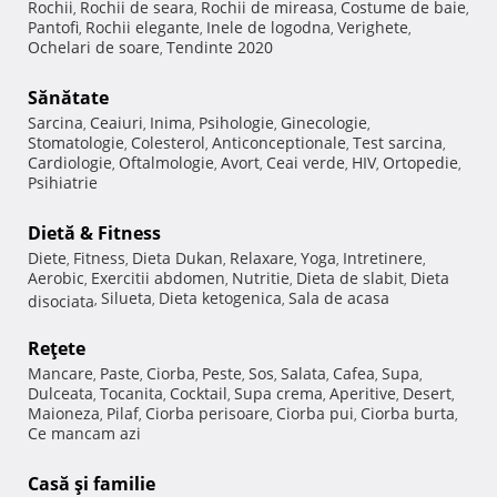
Rochii
Rochii de seara
Rochii de mireasa
Costume de baie
,
,
,
,
Pantofi
Rochii elegante
Inele de logodna
Verighete
,
,
,
,
Ochelari de soare
Tendinte 2020
,
Sănătate
Sarcina
Ceaiuri
Inima
Psihologie
Ginecologie
,
,
,
,
,
Stomatologie
Colesterol
Anticonceptionale
Test sarcina
,
,
,
,
Cardiologie
Oftalmologie
Avort
Ceai verde
HIV
Ortopedie
,
,
,
,
,
,
Psihiatrie
Dietă & Fitness
Diete
Fitness
Dieta Dukan
Relaxare
Yoga
Intretinere
,
,
,
,
,
,
Aerobic
Exercitii abdomen
Nutritie
Dieta de slabit
Dieta
,
,
,
,
Silueta
Dieta ketogenica
Sala de acasa
disociata
,
,
,
Reţete
Mancare
Paste
Ciorba
Peste
Sos
Salata
Cafea
Supa
,
,
,
,
,
,
,
,
Dulceata
Tocanita
Cocktail
Supa crema
Aperitive
Desert
,
,
,
,
,
,
Maioneza
Pilaf
Ciorba perisoare
Ciorba pui
Ciorba burta
,
,
,
,
,
Ce mancam azi
Casă şi familie