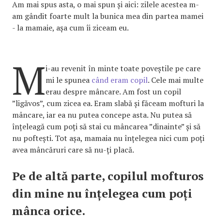
Am mai spus asta, o mai spun și aici: zilele acestea m-
am gândit foarte mult la bunica mea din partea mamei
- la mamaie, așa cum îi ziceam eu.
M
i-au revenit în minte toate poveștile pe care
mi le spunea
când eram copil
. Cele mai multe
erau despre mâncare. Am fost un copil
”ligăvos”, cum zicea ea. Eram slabă și făceam mofturi la
mâncare, iar ea nu putea concepe asta. Nu putea să
înțeleagă cum poți să stai cu mâncarea ”dinainte” și să
nu poftești. Tot așa, mamaia nu înțelegea nici cum poți
avea mâncăruri care să nu-ți placă.
Pe de altă parte, copilul mofturos
din mine nu înțelegea cum poți
mânca orice.