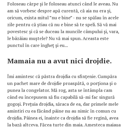
Foloseau cârpe și le foloseau atunci când le aveau. Nu
am să vorbesc despre apă curentă, că aia nu era și,
oricum, exista mitul ”nu e bine” - nu se spălau în acele
zile pentru că știau că nu e bine să te speli. Să vă mai
povestesc și că se duceau la muncile câmpului și, vara,
le bâzâiau muștele? Nu vă mai spun. Aceasta este
punctul în care îngheț și eu...
Mamaia nu a avut nici drojdie.
Îmi amintesc că păstra drojdia cu sfințenie. Cumpăra
un pachet mare de drojdie proaspătă, o porționa și o
punea la congelator. Mă rog, asta se întâmpla cam
când eu începusem să fiu capabilă să-mi fac singură
gogoși. Prețuia drojdia, săraca de ea, dar primele mele
amintiri cu ea făcând pâine nu au nimic în comun cu
drojdia. Pâinea ei, înainte ca drojdia să fie regină, avea
la bază altceva. Făcea turte din maia. Amesteca maiaua