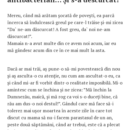
Mereu, când mă arătam șocată de povești, ea parcă
încerca să îndulcească greul pe care-l trăise și-mi zicea
”Da` ne-am dăscurcat! A fost greu, da` noi ne-am
dăscurcat!”.
Mamaia n-a avut multe din ce avem noi acum, iar eu
mă gândesc acum din ce în ce mai mult la asta.
Dacă ar mai trăi, aș pune-o să-mi povestească din nou
și aș asculta-o cu atenție, nu cum am ascultat-o eu, ca
și când mi-ar fi vorbit dintr-o realitate imposibilă. Mi-o
amintesc cum se închina și ne zicea: ”Mă închin la
Dumnezău, maică, și mă rog ca voi s-o duceți bine, că
rău am dus-o noi destul!”. Gândul care mă face să-i
tolerez mai ușor moartea în aceste zile în care tot
discut cu mama să nu-i facem parastasul de un an,
peste două săptămâni, când ar trebui, este că a plecat