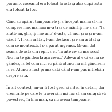
porumb, coceanul era folosit la asta și abia după asta
era folosit la foc.
Când au apărut tampoanele și a început mama să-mi
cumpere mie, mamaia m-a tras de mână și mi-a zis: ”Ia
arată-mi, ghia, și mie unu` d-asta, că mor și io și n-am
văzut!”. I l-am arătat, l-am desfăcut și i-am arătat și
cum se montează. I s-a părut ingenios. Mi-am dat
seama de asta din replica ei: ”Ia uite ce-au mai scos!
Nici nu te gândeai la așa ceva...” Adevărul e că ea nu se
gândea, la fel cum nici eu până atunci nu mă gândisem
la ea. Atunci a fost prima dată când i-am pus întrebări
despre asta.
În alt context, mi-ar fi fost greu să intru în detalii, dar
vremurile pe care le traversăm mă fac să am curaj să vă
povestesc, în linii mari, că nu aveau tampoane.