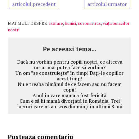
articolul precedent
articolul urmator
MAI MULT DESPRE:
izolare
,
bunici
,
coronavirus
,
viața bunicilor
nostri
Pe aceeasi tema...
Dacă nu vorbim pentru copiii noștri, ce altceva
ne-ar mai putea face să vorbim?
Un om ”se construiește” în timp! Dați-le copiilor
acest timp!
Nu e treaba nimănui de ce facem sau nu facem
copii!
Anul în care mama a fost fericită
Cum e să fii mamă divorțată în România. Trei
lucruri care m-au scos din minți în ultimii 8 ani
Posteaza comentariu