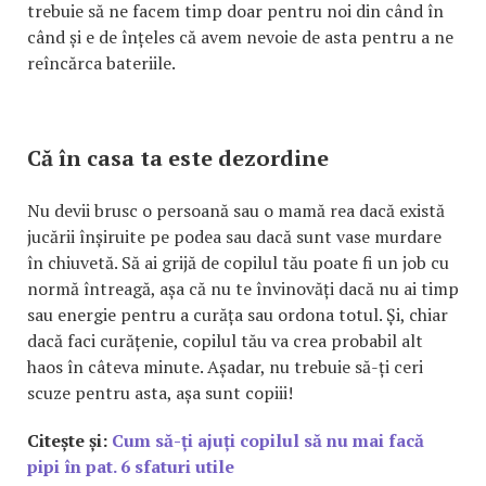
trebuie să ne facem timp doar pentru noi din când în
când și e de înțeles că avem nevoie de asta pentru a ne
reîncărca bateriile.
Că în casa ta este dezordine
Nu devii brusc o persoană sau o mamă rea dacă există
jucării înșiruite pe podea sau dacă sunt vase murdare
în chiuvetă. Să ai grijă de copilul tău poate fi un job cu
normă întreagă, așa că nu te învinovăți dacă nu ai timp
sau energie pentru a curăța sau ordona totul. Și, chiar
dacă faci curățenie, copilul tău va crea probabil alt
haos în câteva minute. Așadar, nu trebuie să-ți ceri
scuze pentru asta, așa sunt copiii!
Citește și:
Cum să-ți ajuți copilul să nu mai facă
pipi în pat. 6 sfaturi utile