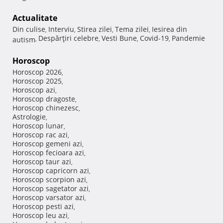
Actualitate
Din culise
Interviu
Stirea zilei
Tema zilei
Iesirea din
,
,
,
,
Despărţiri celebre
Vesti Bune
Covid-19
Pandemie
autism
,
,
,
,
Horoscop
Horoscop 2026
,
Horoscop 2025
,
Horoscop azi
,
Horoscop dragoste
,
Horoscop chinezesc
,
Astrologie
,
Horoscop lunar
,
Horoscop rac azi
,
Horoscop gemeni azi
,
Horoscop fecioara azi
,
Horoscop taur azi
,
Horoscop capricorn azi
,
Horoscop scorpion azi
,
Horoscop sagetator azi
,
Horoscop varsator azi
,
Horoscop pesti azi
,
Horoscop leu azi
,