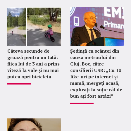
Câteva secunde de
Ședință cu scântei din
groază pentru un tată:
cauza metroului din
fiica lui de 3 ani a prins
Cluj. Boc, către
viteză la vale și nu mai
consilierii USR: „Cu 10
putea opri bicicleta
like-uri pe internet și
mamă, mergeți acasă,
explicați la soție cât de
bun ați fost astăzi”