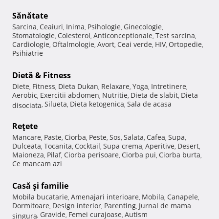
Sănătate
Sarcina
Ceaiuri
Inima
Psihologie
Ginecologie
,
,
,
,
,
Stomatologie
Colesterol
Anticonceptionale
Test sarcina
,
,
,
,
Cardiologie
Oftalmologie
Avort
Ceai verde
HIV
Ortopedie
,
,
,
,
,
,
Psihiatrie
Dietă & Fitness
Diete
Fitness
Dieta Dukan
Relaxare
Yoga
Intretinere
,
,
,
,
,
,
Aerobic
Exercitii abdomen
Nutritie
Dieta de slabit
Dieta
,
,
,
,
Silueta
Dieta ketogenica
Sala de acasa
disociata
,
,
,
Reţete
Mancare
Paste
Ciorba
Peste
Sos
Salata
Cafea
Supa
,
,
,
,
,
,
,
,
Dulceata
Tocanita
Cocktail
Supa crema
Aperitive
Desert
,
,
,
,
,
,
Maioneza
Pilaf
Ciorba perisoare
Ciorba pui
Ciorba burta
,
,
,
,
,
Ce mancam azi
Casă şi familie
Mobila bucatarie
Amenajari interioare
Mobila
Canapele
,
,
,
,
Dormitoare
Design interior
Parenting
Jurnal de mama
,
,
,
Gravide
Femei curajoase
Autism
singura
,
,
,