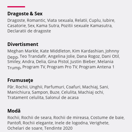
Dragoste & Sex
Dragoste
Romantic
Viata sexuala
Relatii
Cuplu
Iubire
,
,
,
,
,
,
Casatorie
Sex
Kama Sutra
Pozitii sexuale Kamasutra
,
,
,
,
Declaratii de dragoste
Divertisment
Meghan Markle
Kate Middleton
Kim Kardashian
Johnny
,
,
,
Teo Trandafir
Angelina Jolie
Dana Rogoz
Dani Otil
Depp
,
,
,
,
,
Smiley
Andra
Delia
Gina Pistol
Justin Bieber
Melania
,
,
,
,
,
Program TV
Program Pro TV
Program Antena 1
Trump
,
,
,
Frumuseţe
Păr
Rochii
Unghii
Parfumuri
Coafuri
Machiaj
Sani
,
,
,
,
,
,
,
Manichiura
Sampon
Buze
Celulita
Machiaj ochi
,
,
,
,
,
Tratament celulita
Salonul de acasa
,
Modă
Rochii
Rochii de seara
Rochii de mireasa
Costume de baie
,
,
,
,
Pantofi
Rochii elegante
Inele de logodna
Verighete
,
,
,
,
Ochelari de soare
Tendinte 2020
,