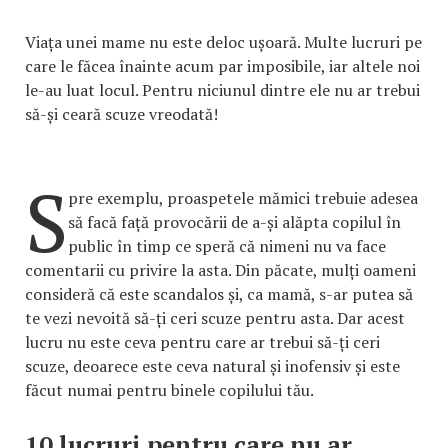
Viața unei mame nu este deloc ușoară. Multe lucruri pe
care le făcea înainte acum par imposibile, iar altele noi
le-au luat locul. Pentru niciunul dintre ele nu ar trebui
să-și ceară scuze vreodată!
S
pre exemplu, proaspetele mămici trebuie adesea
să facă față provocării de a-și alăpta copilul în
public în timp ce speră că nimeni nu va face
comentarii cu privire la asta. Din păcate, mulți oameni
consideră că este scandalos și, ca mamă, s-ar putea să
te vezi nevoită să-ți ceri scuze pentru asta. Dar acest
lucru nu este ceva pentru care ar trebui să-ți ceri
scuze, deoarece este ceva natural și inofensiv și este
făcut numai pentru binele copilului tău.
10 lucruri pentru care nu ar