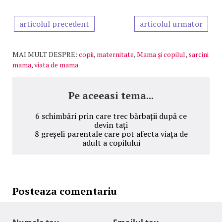
articolul precedent
articolul urmator
MAI MULT DESPRE:
copii
,
maternitate
,
Mama şi copilul
,
sarcini
mama
,
viata de mama
Pe aceeasi tema...
6 schimbări prin care trec bărbații după ce
devin tați
8 greșeli parentale care pot afecta viața de
adult a copilului
Posteaza comentariu