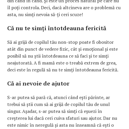
din când în când. Și este un proces natural pe care nu
îl poți controla. Deci, dacă altcineva are o problemă cu
asta, nu simți nevoia să-ți ceri scuze!
Că nu te simți întotdeauna fericită
Să ai grijă de copilul tău non-stop poate fi obositor
atât din punct de vedere fizic, cât și emoțional și este
posibil să nu știi întotdeauna ce să faci și te simți
neajutorată. A fi mamă este o treabă extrem de grea,
deci este în regulă să nu te simți întotdeauna fericită.
Că ai nevoie de ajutor
S-ar putea să pară că, atunci când ești părinte, ar
trebui să știi cum să ai grijă de copilul tău de unul
singur. Așadar, s-ar putea să simți că eșuezi în
creșterea lui dacă ceri cuiva sfaturi sau ajutor. Dar nu
este nimic în neregulă și asta nu înseamnă că ești o