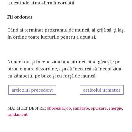
a destinde atmosfera încordată.
Fii ordonat
Când ai terminat programul de muncă, ai grijă să-ţi laşi
în ordine toate lucrurile pentru a doua zi.
Nimeni nu-şi începe ziua bine atunci când găseşte pe
birou o mare dezordine, aşa că încearcă să începi ziua
cu zâmbetul pe buze şi cu forţă de muncă.
articolul precedent
articolul urmator
MAI MULT DESPRE:
oboseala
,
job
,
sanatate
,
epuizare
,
energie
,
randament