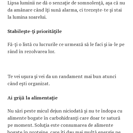
Lipsa luminii ne dă o senzaţie de somnolenţă, aşa că nu
da amânare când îţi sună alarma, ci trezeşte-te şi stai
la lumina soarelui.
Stabileşte-ţi priorităţile
Fă-ţi o listă cu lucrurile ce urmează să le faci şi ia-le pe
rând în rezolvarea lor.
Te vei uşura şi vei da un randament mai bun atunci
când eşti organizat.
Ai grijă la alimentaţie
Nu sări peste micul dejun niciodată şi nu te îndopa cu
alimente bogate în carbohidranţi care doar te satură
pe moment. Soluţia este consumarea de alimente
bogate în proteine, care îţi dau mai multă energie pe