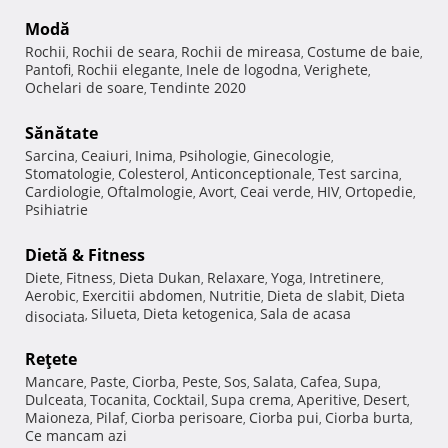
Modă
Rochii
Rochii de seara
Rochii de mireasa
Costume de baie
,
,
,
,
Pantofi
Rochii elegante
Inele de logodna
Verighete
,
,
,
,
Ochelari de soare
Tendinte 2020
,
Sănătate
Sarcina
Ceaiuri
Inima
Psihologie
Ginecologie
,
,
,
,
,
Stomatologie
Colesterol
Anticonceptionale
Test sarcina
,
,
,
,
Cardiologie
Oftalmologie
Avort
Ceai verde
HIV
Ortopedie
,
,
,
,
,
,
Psihiatrie
Dietă & Fitness
Diete
Fitness
Dieta Dukan
Relaxare
Yoga
Intretinere
,
,
,
,
,
,
Aerobic
Exercitii abdomen
Nutritie
Dieta de slabit
Dieta
,
,
,
,
Silueta
Dieta ketogenica
Sala de acasa
disociata
,
,
,
Reţete
Mancare
Paste
Ciorba
Peste
Sos
Salata
Cafea
Supa
,
,
,
,
,
,
,
,
Dulceata
Tocanita
Cocktail
Supa crema
Aperitive
Desert
,
,
,
,
,
,
Maioneza
Pilaf
Ciorba perisoare
Ciorba pui
Ciorba burta
,
,
,
,
,
Ce mancam azi