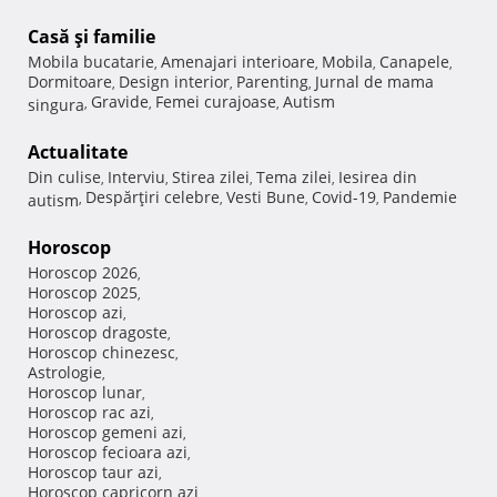
Casă şi familie
Mobila bucatarie
Amenajari interioare
Mobila
Canapele
,
,
,
,
Dormitoare
Design interior
Parenting
Jurnal de mama
,
,
,
Gravide
Femei curajoase
Autism
singura
,
,
,
Actualitate
Din culise
Interviu
Stirea zilei
Tema zilei
Iesirea din
,
,
,
,
Despărţiri celebre
Vesti Bune
Covid-19
Pandemie
autism
,
,
,
,
Horoscop
Horoscop 2026
,
Horoscop 2025
,
Horoscop azi
,
Horoscop dragoste
,
Horoscop chinezesc
,
Astrologie
,
Horoscop lunar
,
Horoscop rac azi
,
Horoscop gemeni azi
,
Horoscop fecioara azi
,
Horoscop taur azi
,
Horoscop capricorn azi
,