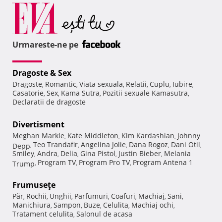
Urmareste-ne pe
Dragoste & Sex
Dragoste
Romantic
Viata sexuala
Relatii
Cuplu
Iubire
,
,
,
,
,
,
Casatorie
Sex
Kama Sutra
Pozitii sexuale Kamasutra
,
,
,
,
Declaratii de dragoste
Divertisment
Meghan Markle
Kate Middleton
Kim Kardashian
Johnny
,
,
,
Teo Trandafir
Angelina Jolie
Dana Rogoz
Dani Otil
Depp
,
,
,
,
,
Smiley
Andra
Delia
Gina Pistol
Justin Bieber
Melania
,
,
,
,
,
Program TV
Program Pro TV
Program Antena 1
Trump
,
,
,
Frumuseţe
Păr
Rochii
Unghii
Parfumuri
Coafuri
Machiaj
Sani
,
,
,
,
,
,
,
Manichiura
Sampon
Buze
Celulita
Machiaj ochi
,
,
,
,
,
Tratament celulita
Salonul de acasa
,