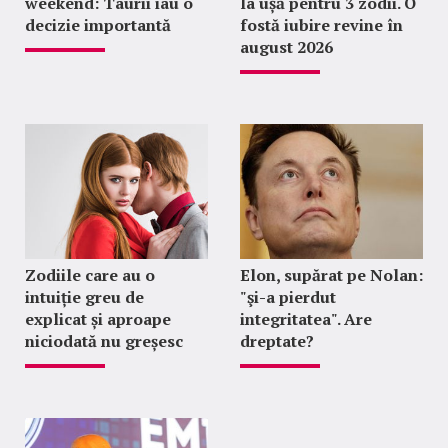
weekend: Taurii iau o
la ușă pentru 3 zodii. O
decizie importantă
fostă iubire revine în
august 2026
Zodiile care au o
Elon, supărat pe Nolan:
intuiție greu de
"şi-a pierdut
explicat și aproape
integritatea". Are
niciodată nu greșesc
dreptate?