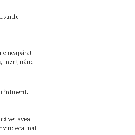
arsurile
buie neapărat
nă, menținând
 întinerit.
 că vei avea
or vindeca mai