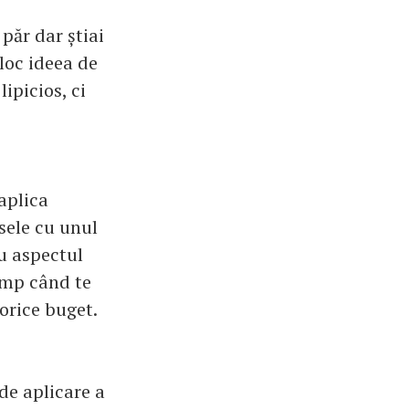
 păr dar știai
eloc ideea de
lipicios, ci
 aplica
sele cu unul
u aspectul
timp când te
 orice buget.
de aplicare a