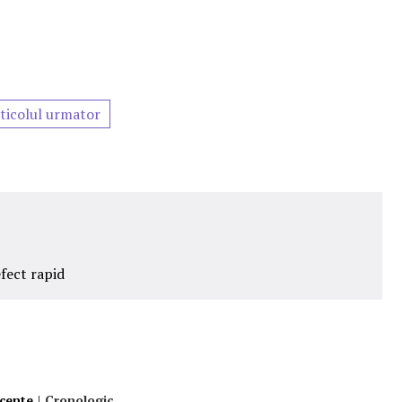
ticolul urmator
efect rapid
ecente
|
Cronologic