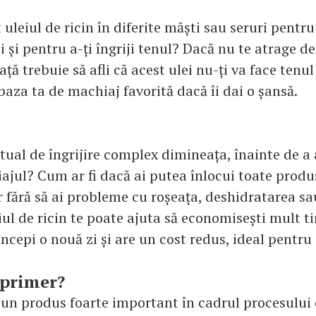
 uleiul de ricin în diferite măști sau seruri pentru
osi și pentru a-ți îngriji tenul? Dacă nu te atrage d
ață trebuie să afli că acest ulei nu-ți va face tenul 
aza ta de machiaj favorită dacă îi dai o șansă.
itual de îngrijire complex dimineața, înainte de a
ajul? Cum ar fi dacă ai putea înlocui toate produ
r fără să ai probleme cu roșeața, deshidratarea sa
eiul de ricin te poate ajuta să economisești mult 
începi o nouă zi și are un cost redus, ideal pentru
 primer?
 un produs foarte important în cadrul procesului 