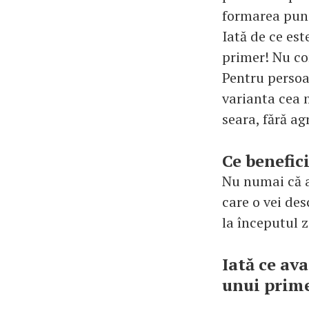
formarea punc
Iată de ce est
primer! Nu con
Pentru persoa
varianta cea 
seara, fără ag
Ce benefici
Nu numai că a
care o vei de
la începutul zi
Iată ce ava
unui prime