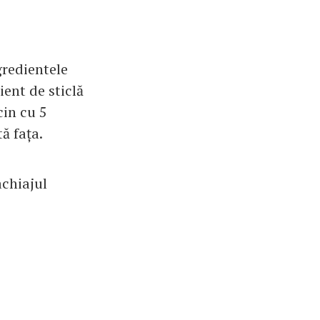
gredientele
ient de sticlă
cin cu 5
ă fața.
achiajul