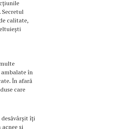
cțiunile
. Secretul
de calitate,
eltuiești
 multe
i ambalate în
ate. În afară
roduse care
desăvârșit îți
 acnee și