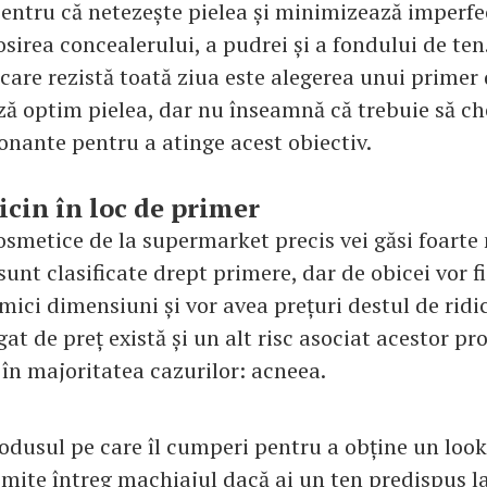
entru că netezește pielea și minimizează imperfe
osirea concealerului, a pudrei și a fondului de ten
are rezistă toată ziua este alegerea unui primer 
ză optim pielea, dar nu înseamnă că trebuie să ch
nante pentru a atinge acest obiectiv.
icin în loc de primer
cosmetice de la supermarket precis vei găsi foarte
unt clasificate drept primere, dar de obicei vor f
mici dimensiuni și vor avea prețuri destul de ridic
egat de preț există și un alt risc asociat acestor p
 în majoritatea cazurilor: acneea.
odusul pe care îl cumperi pentru a obține un look 
ite întreg machiajul dacă ai un ten predispus la