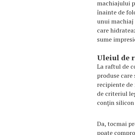
machiajului p
înainte de fol
unui machiaj c
care hidratea
sume impresio
Uleiul de r
La raftul de 
produse care s
recipiente de 
de criteriul l
conțin silicon
Da, tocmai pr
poate comprom