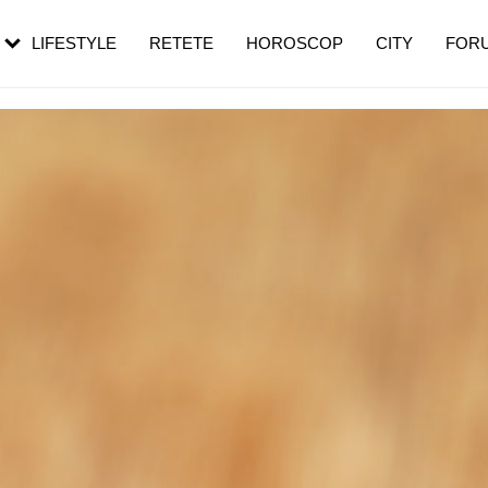
rezești mai des
Cât durează, cum te pregătești și cât
i în vârstă
de dureroasă este investigația
LIFESTYLE
RETETE
HOROSCOP
CITY
FOR