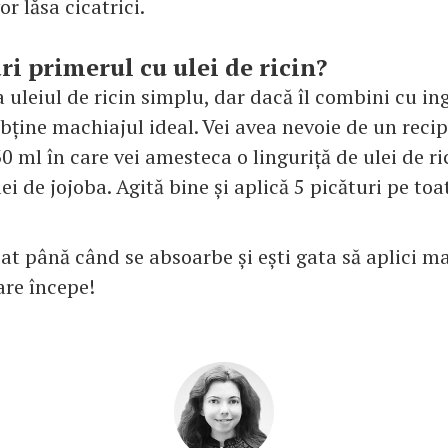
or lăsa cicatrici.
i primerul cu ulei de ricin?
a uleiul de ricin simplu, dar dacă îl combini cu in
obține machiajul ideal. Vei avea nevoie de un recip
0 ml în care vei amesteca o linguriță de ulei de ri
lei de jojoba. Agită bine și aplică 5 picături pe toat
at până când se absoarbe și ești gata să aplici m
are începe!