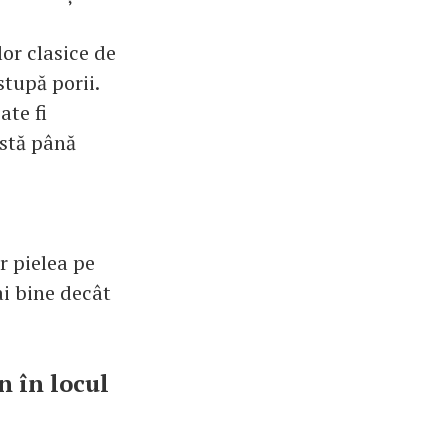
lor clasice de
stupă porii.
ate fi
istă până
r pielea pe
i bine decât
n în locul