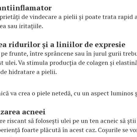
 antiinflamator
prietăți de vindecare a pielii și poate trata rapid 
ea sau iritațiile.
a ridurilor și a liniilor de expresie
 pe frunte, între sprâncene sau în jurul gurii tre
st ulei. Va stimula producția de colagen și elasti
de hidratare a pielii.
nică va crea o piele netedă, cu un aspect luminos și
izarea acneei
e riscant să folosești ulei pe un ten acneic să știi
eriență foarte plăcută în acest caz. Coșurile se v