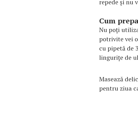
repede și nu v
Cum prepar
Nu poți utiliz
potrivite vei 
cu pipetă de 3
lingurițe de u
Masează delic
pentru ziua c