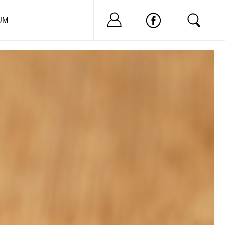
Nu ai cont?
Inregistreaza-
UM