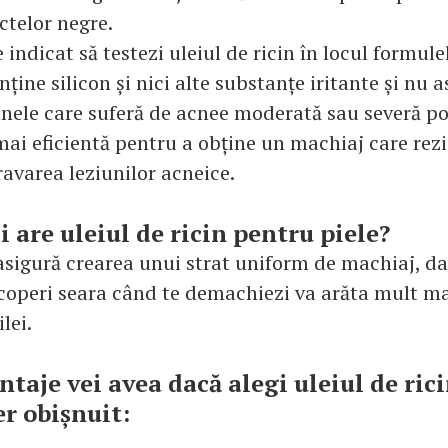
telor negre.
e indicat să testezi uleiul de ricin în locul formule
ține silicon și nici alte substanțe iritante și nu a
nele care suferă de acnee moderată sau severă po
mai eficientă pentru a obține un machiaj care rez
ravarea leziunilor acneice.
i are uleiul de ricin pentru piele?
sigură crearea unui strat uniform de machiaj, da
scoperi seara când te demachiezi va arăta mult ma
lei.
ntaje vei avea dacă alegi uleiul de rici
r obișnuit: