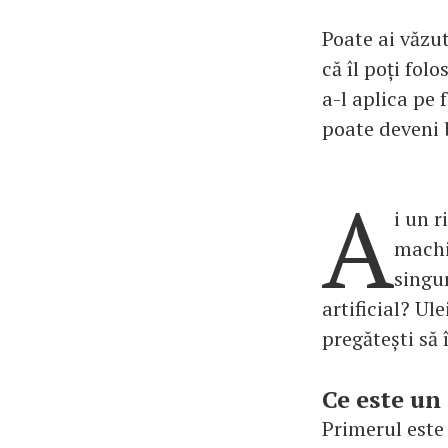
Poate ai văzut
că îl poți fol
a-l aplica pe f
poate deveni b
A
i un r
machi
singu
artificial? Ul
pregătești să 
Ce este un
Primerul este