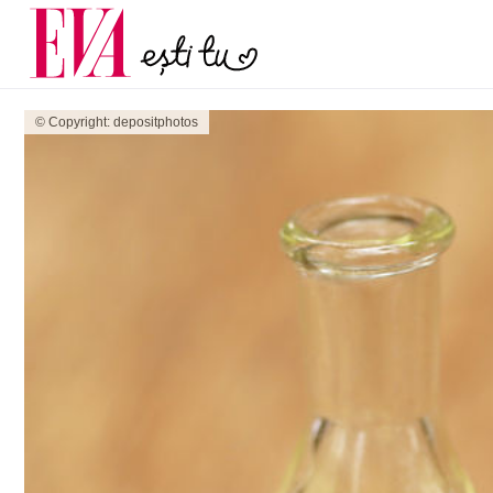
și 60 de ani. De ce te t
Carieră
pe măsură ce înaintez
Actualitate
© Copyright: depositphotos