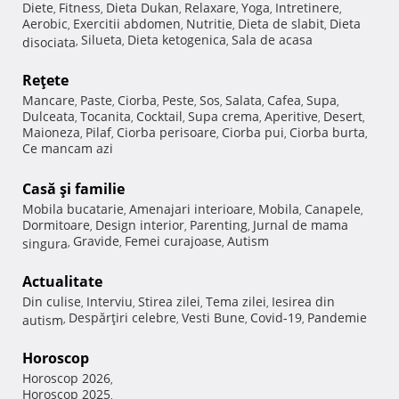
Diete
Fitness
Dieta Dukan
Relaxare
Yoga
Intretinere
,
,
,
,
,
,
Aerobic
Exercitii abdomen
Nutritie
Dieta de slabit
Dieta
,
,
,
,
Silueta
Dieta ketogenica
Sala de acasa
disociata
,
,
,
Reţete
Mancare
Paste
Ciorba
Peste
Sos
Salata
Cafea
Supa
,
,
,
,
,
,
,
,
Dulceata
Tocanita
Cocktail
Supa crema
Aperitive
Desert
,
,
,
,
,
,
Maioneza
Pilaf
Ciorba perisoare
Ciorba pui
Ciorba burta
,
,
,
,
,
Ce mancam azi
Casă şi familie
Mobila bucatarie
Amenajari interioare
Mobila
Canapele
,
,
,
,
Dormitoare
Design interior
Parenting
Jurnal de mama
,
,
,
Gravide
Femei curajoase
Autism
singura
,
,
,
Actualitate
Din culise
Interviu
Stirea zilei
Tema zilei
Iesirea din
,
,
,
,
Despărţiri celebre
Vesti Bune
Covid-19
Pandemie
autism
,
,
,
,
Horoscop
Horoscop 2026
,
Horoscop 2025
,