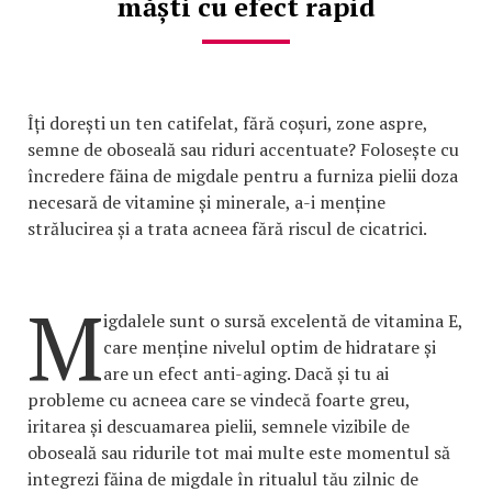
măști cu efect rapid
Îți dorești un ten catifelat, fără coșuri, zone aspre,
semne de oboseală sau riduri accentuate? Folosește cu
încredere făina de migdale pentru a furniza pielii doza
necesară de vitamine și minerale, a-i menține
strălucirea și a trata acneea fără riscul de cicatrici.
M
igdalele sunt o sursă excelentă de vitamina E,
care menține nivelul optim de hidratare și
are un efect anti-aging. Dacă și tu ai
probleme cu acneea care se vindecă foarte greu,
iritarea și descuamarea pielii, semnele vizibile de
oboseală sau ridurile tot mai multe este momentul să
integrezi făina de migdale în ritualul tău zilnic de