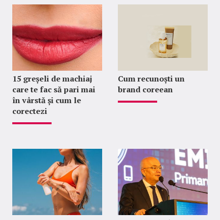
15 greșeli de machiaj
Cum recunoști un
care te fac să pari mai
brand coreean
în vârstă și cum le
corectezi