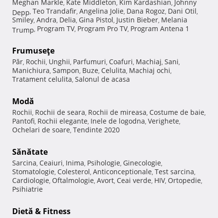
Meghan Markle
Kate Middleton
Kim Kardashian
Johnny
,
,
,
Teo Trandafir
Angelina Jolie
Dana Rogoz
Dani Otil
Depp
,
,
,
,
,
Smiley
Andra
Delia
Gina Pistol
Justin Bieber
Melania
,
,
,
,
,
Program TV
Program Pro TV
Program Antena 1
Trump
,
,
,
Frumuseţe
Păr
Rochii
Unghii
Parfumuri
Coafuri
Machiaj
Sani
,
,
,
,
,
,
,
Manichiura
Sampon
Buze
Celulita
Machiaj ochi
,
,
,
,
,
Tratament celulita
Salonul de acasa
,
Modă
Rochii
Rochii de seara
Rochii de mireasa
Costume de baie
,
,
,
,
Pantofi
Rochii elegante
Inele de logodna
Verighete
,
,
,
,
Ochelari de soare
Tendinte 2020
,
Sănătate
Sarcina
Ceaiuri
Inima
Psihologie
Ginecologie
,
,
,
,
,
Stomatologie
Colesterol
Anticonceptionale
Test sarcina
,
,
,
,
Cardiologie
Oftalmologie
Avort
Ceai verde
HIV
Ortopedie
,
,
,
,
,
,
Psihiatrie
Dietă & Fitness