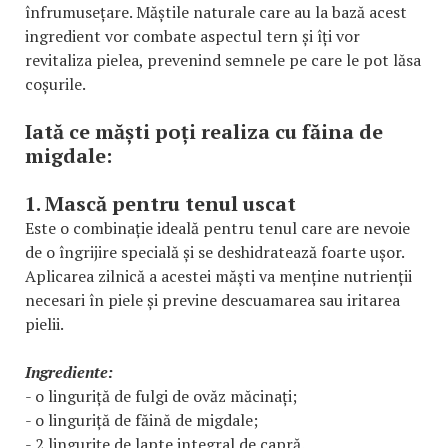
înfrumusețare. Măștile naturale care au la bază acest
ingredient vor combate aspectul tern și îți vor
revitaliza pielea, prevenind semnele pe care le pot lăsa
coșurile.
Iată ce măști poți realiza cu făina de
migdale:
1. Mască pentru tenul uscat
Este o combinație ideală pentru tenul care are nevoie
de o îngrijire specială și se deshidratează foarte ușor.
Aplicarea zilnică a acestei măști va menține nutrienții
necesari în piele și previne descuamarea sau iritarea
pielii.
Ingrediente:
- o linguriță de fulgi de ovăz măcinați;
- o linguriță de făină de migdale;
- 2 lingurițe de lapte integral de capră.