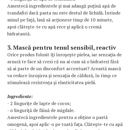
Amestecă ingredientele și mai adaugă puțină apă de
trandafiri dacă pasta nu este destul de lichidă. Întinde
mixul pe față, lasă să acționeze timp de 10 minute,
apoi clătește-te cu apă rece și aplică o cremă
hidratantă.
3. Mască pentru tenul sensibil, reactiv
Orice produs folosit îți înroșește pielea, iar senzația de
arsură te face să crezi că nu ai cum să o hidratezi fără
să ai parte de un disconfort accentuat? Această mască
va reduce înroșirea și senzația de căldură, în timp ce
stimulează rezistența și elasticitatea pielii.
Ingrediente:
- 2 lingurițe de lapte de cocos;
- o linguriță de făină de migdale.
Amestecă ingredientele pentru a obține o pastă
omogenă, apoi aplic-o pe toată fața. Clătește-te cu apă