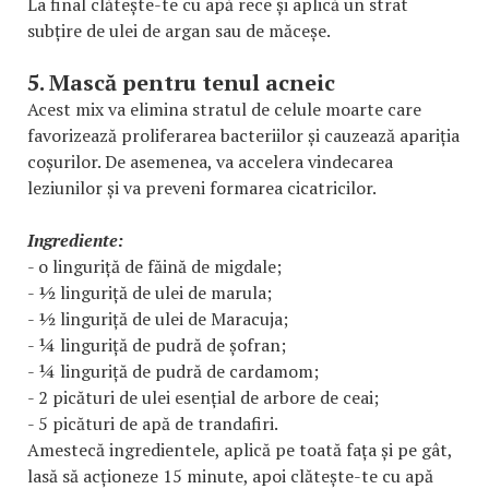
La final clătește-te cu apă rece și aplică un strat
subțire de ulei de argan sau de măceșe.
5. Mască pentru tenul acneic
Acest mix va elimina stratul de celule moarte care
favorizează proliferarea bacteriilor și cauzează apariția
coșurilor. De asemenea, va accelera vindecarea
leziunilor și va preveni formarea cicatricilor.
Ingrediente:
- o linguriță de făină de migdale;
- ½ linguriță de ulei de marula;
- ½ linguriță de ulei de Maracuja;
- ¼ linguriță de pudră de șofran;
- ¼ linguriță de pudră de cardamom;
- 2 picături de ulei esențial de arbore de ceai;
- 5 picături de apă de trandafiri.
Amestecă ingredientele, aplică pe toată fața și pe gât,
lasă să acționeze 15 minute, apoi clătește-te cu apă