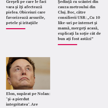
Greșeli pe care le faci
Ședință cu scântei din
vara și îți afectează
cauza metroului din
pielea. Obiceiuri care
Cluj. Boc, către
favorizează arsurile,
consilierii USR: „Cu 10
petele și iritațiile
like-uri pe internet și
mamă, mergeți acasă,
explicați la soție cât de
bun ați fost astăzi”
Elon, supărat pe Nolan:
"şi-a pierdut
integritatea". Are