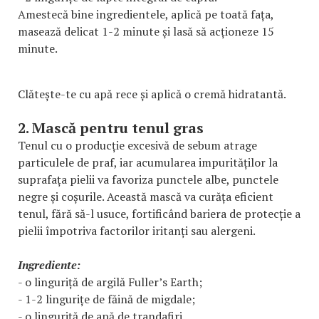
Amestecă bine ingredientele, aplică pe toată fața,
masează delicat 1-2 minute și lasă să acționeze 15
minute.
Clătește-te cu apă rece și aplică o cremă hidratantă.
2. Mască pentru tenul gras
Tenul cu o producție excesivă de sebum atrage
particulele de praf, iar acumularea impurităților la
suprafața pielii va favoriza punctele albe, punctele
negre și coșurile. Această mască va curăța eficient
tenul, fără să-l usuce, fortificând bariera de protecție a
pielii împotriva factorilor iritanți sau alergeni.
Ingrediente:
- o linguriță de argilă Fuller’s Earth;
- 1-2 lingurițe de făină de migdale;
- o linguriță de apă de trandafiri.