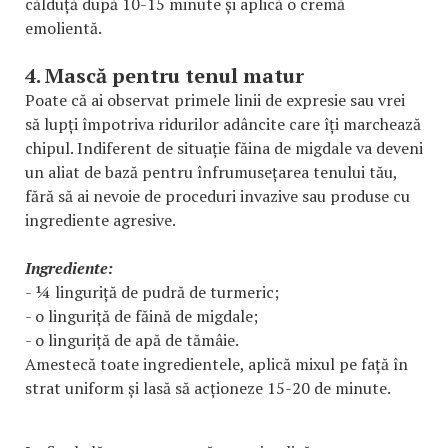
călduță după 10-15 minute și aplică o cremă
emolientă.
4. Mască pentru tenul matur
Poate că ai observat primele linii de expresie sau vrei
să lupți împotriva ridurilor adâncite care îți marchează
chipul. Indiferent de situație făina de migdale va deveni
un aliat de bază pentru înfrumusețarea tenului tău,
fără să ai nevoie de proceduri invazive sau produse cu
ingrediente agresive.
Ingrediente:
- ¼ linguriță de pudră de turmeric;
- o linguriță de făină de migdale;
- o linguriță de apă de tămâie.
Amestecă toate ingredientele, aplică mixul pe față în
strat uniform și lasă să acționeze 15-20 de minute.