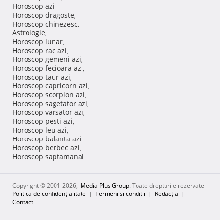
Horoscop azi
,
Horoscop dragoste
,
Horoscop chinezesc
,
Astrologie
,
Horoscop lunar
,
Horoscop rac azi
,
Horoscop gemeni azi
,
Horoscop fecioara azi
,
Horoscop taur azi
,
Horoscop capricorn azi
,
Horoscop scorpion azi
,
Horoscop sagetator azi
,
Horoscop varsator azi
,
Horoscop pesti azi
,
Horoscop leu azi
,
Horoscop balanta azi
,
Horoscop berbec azi
,
Horoscop saptamanal
Copyright © 2001-2026,
iMedia Plus Group
. Toate drepturile rezervate
Politica de confidențialitate
|
Termeni si conditii
|
Redacţia
|
Contact