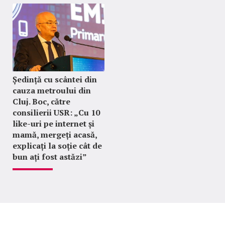
Ședință cu scântei din
cauza metroului din
Cluj. Boc, către
consilierii USR: „Cu 10
like-uri pe internet și
mamă, mergeți acasă,
explicați la soție cât de
bun ați fost astăzi”