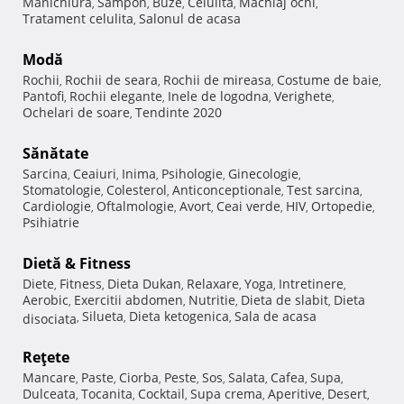
Manichiura
Sampon
Buze
Celulita
Machiaj ochi
,
,
,
,
,
Tratament celulita
Salonul de acasa
,
Modă
Rochii
Rochii de seara
Rochii de mireasa
Costume de baie
,
,
,
,
Pantofi
Rochii elegante
Inele de logodna
Verighete
,
,
,
,
Ochelari de soare
Tendinte 2020
,
Sănătate
Sarcina
Ceaiuri
Inima
Psihologie
Ginecologie
,
,
,
,
,
Stomatologie
Colesterol
Anticonceptionale
Test sarcina
,
,
,
,
Cardiologie
Oftalmologie
Avort
Ceai verde
HIV
Ortopedie
,
,
,
,
,
,
Psihiatrie
Dietă & Fitness
Diete
Fitness
Dieta Dukan
Relaxare
Yoga
Intretinere
,
,
,
,
,
,
Aerobic
Exercitii abdomen
Nutritie
Dieta de slabit
Dieta
,
,
,
,
Silueta
Dieta ketogenica
Sala de acasa
disociata
,
,
,
Reţete
Mancare
Paste
Ciorba
Peste
Sos
Salata
Cafea
Supa
,
,
,
,
,
,
,
,
Dulceata
Tocanita
Cocktail
Supa crema
Aperitive
Desert
,
,
,
,
,
,