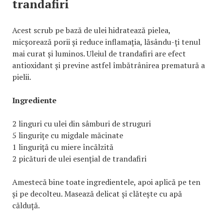
trandafiri
Acest scrub pe bază de ulei hidratează pielea,
micșorează porii și reduce inflamația, lăsându-ți tenul
mai curat și luminos. Uleiul de trandafiri are efect
antioxidant și previne astfel îmbătrânirea prematură a
pielii.
Ingrediente
2 linguri cu ulei din sâmburi de struguri
5 lingurițe cu migdale măcinate
1 linguriță cu miere încălzită
2 picături de ulei esențial de trandafiri
Amestecă bine toate ingredientele, apoi aplică pe ten
și pe decolteu. Masează delicat și clătește cu apă
călduță.