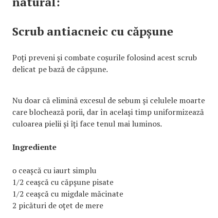
natural:
Scrub antiacneic cu căpșune
Poți preveni și combate coșurile folosind acest scrub
delicat pe bază de căpșune.
Nu doar că elimină excesul de sebum și celulele moarte
care blochează porii, dar în același timp uniformizează
culoarea pielii și îți face tenul mai luminos.
Ingrediente
o ceașcă cu iaurt simplu
1/2 ceașcă cu căpșune pisate
1/2 ceașcă cu migdale măcinate
2 picături de oțet de mere