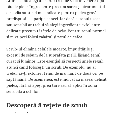
Atunci când alegi un scrub trebuie să ai în vedere tipul
tău de piele. Ingrediente precum sarea și bicarbonatul
de sodiu sunt cel mai indicate pentru pielea grasă,
predispusă la apariția acneei. Iar dacă ai tenul uscat
sau sensibil ar trebui să alegi ingrediente exfoliante
delicate precum tărâțele de ovăz. Pentru tenul normal
și mixt poți folosi zahărul și zațul de cafea.
Scrub-ul elimină celulele moarte, impuritățile și
excesul de sebum de la suprafața pielii, lăsând tenul
curat și luminos. Este esențial să respecți unele reguli
atunci când folosești un scrub. De exemplu, nu ar
trebui să-ți exfoliezi tenul de mai mult de două ori pe
săptămână. De asemenea, este indicat să masezi delicat
pielea, fără să apeși prea tare sau să aplici în zona
sensibilă a ochilor.
Descoperă 8 rețete de scrub