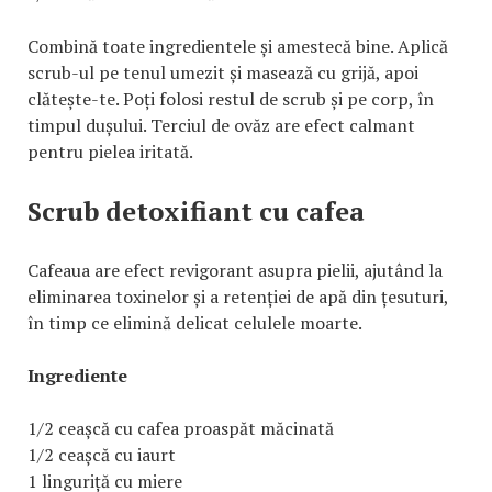
Combină toate ingredientele și amestecă bine. Aplică
scrub-ul pe tenul umezit și masează cu grijă, apoi
clătește-te. Poți folosi restul de scrub și pe corp, în
timpul dușului. Terciul de ovăz are efect calmant
pentru pielea iritată.
Scrub detoxifiant cu cafea
Cafeaua are efect revigorant asupra pielii, ajutând la
eliminarea toxinelor și a retenției de apă din țesuturi,
în timp ce elimină delicat celulele moarte.
Ingrediente
1/2 ceașcă cu cafea proaspăt măcinată
1/2 ceașcă cu iaurt
1 linguriță cu miere