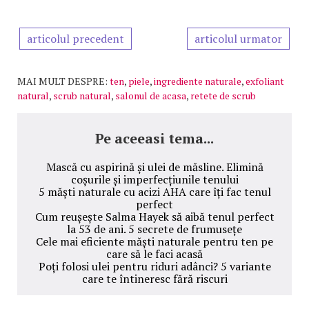
articolul precedent
articolul urmator
MAI MULT DESPRE:
ten
,
piele
,
ingrediente naturale
,
exfoliant
natural
,
scrub natural
,
salonul de acasa
,
retete de scrub
Pe aceeasi tema...
Mască cu aspirină și ulei de măsline. Elimină
coșurile și imperfecțiunile tenului
5 măști naturale cu acizi AHA care îți fac tenul
perfect
Cum reușește Salma Hayek să aibă tenul perfect
la 53 de ani. 5 secrete de frumusețe
Cele mai eficiente măști naturale pentru ten pe
care să le faci acasă
Poți folosi ulei pentru riduri adânci? 5 variante
care te întineresc fără riscuri