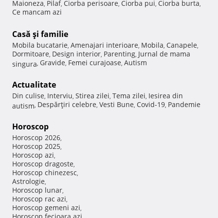
Maioneza
Pilaf
Ciorba perisoare
Ciorba pui
Ciorba burta
,
,
,
,
,
Ce mancam azi
Casă şi familie
Mobila bucatarie
Amenajari interioare
Mobila
Canapele
,
,
,
,
Dormitoare
Design interior
Parenting
Jurnal de mama
,
,
,
Gravide
Femei curajoase
Autism
singura
,
,
,
Actualitate
Din culise
Interviu
Stirea zilei
Tema zilei
Iesirea din
,
,
,
,
Despărţiri celebre
Vesti Bune
Covid-19
Pandemie
autism
,
,
,
,
Horoscop
Horoscop 2026
,
Horoscop 2025
,
Horoscop azi
,
Horoscop dragoste
,
Horoscop chinezesc
,
Astrologie
,
Horoscop lunar
,
Horoscop rac azi
,
Horoscop gemeni azi
,
Horoscop fecioara azi
,