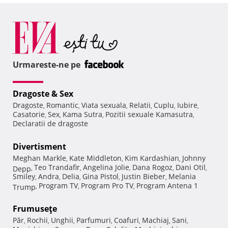
Urmareste-ne pe
Dragoste & Sex
Dragoste
Romantic
Viata sexuala
Relatii
Cuplu
Iubire
,
,
,
,
,
,
Casatorie
Sex
Kama Sutra
Pozitii sexuale Kamasutra
,
,
,
,
Declaratii de dragoste
Divertisment
Meghan Markle
Kate Middleton
Kim Kardashian
Johnny
,
,
,
Teo Trandafir
Angelina Jolie
Dana Rogoz
Dani Otil
Depp
,
,
,
,
,
Smiley
Andra
Delia
Gina Pistol
Justin Bieber
Melania
,
,
,
,
,
Program TV
Program Pro TV
Program Antena 1
Trump
,
,
,
Frumuseţe
Păr
Rochii
Unghii
Parfumuri
Coafuri
Machiaj
Sani
,
,
,
,
,
,
,