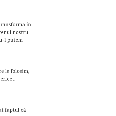
 transforma în
 tenul nostru
nu-l putem
e le folosim,
erfect.
t faptul că