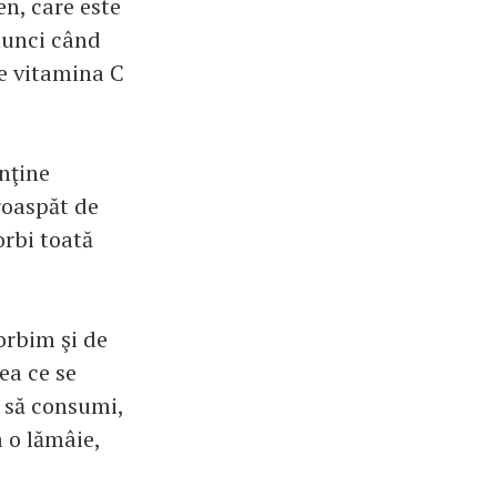
n, care este
atunci când
de vitamina C
onţine
proaspăt de
orbi toată
rbim şi de
ea ce se
e să consumi,
 o lămâie,