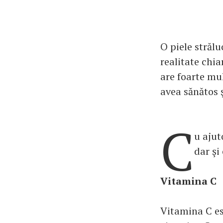
O piele strălu
realitate chia
are foarte mu
avea sănătos 
C
u ajut
dar şi
Vitamina C
Vitamina C es