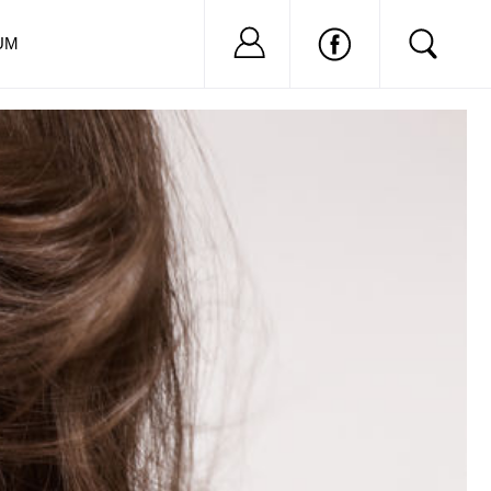
Nu ai cont?
Inregistreaza-
UM