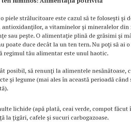
 ten luminos:
Alimentaţia potrivită
 o piele strălucitoare este cazul să te foloseşti şi 
antioxidanţilor, a vitaminelor şi mineralelor din 
ţe sau peşte. O alimentaţie plină de grăsimi şi 
 poate duce decât la un ten tern. Nu poţi să ai o
 regimul tău alimentar este unul haotic.
cât posibil, să renunţi la alimentele nesănătoase,
cte şi legume (mai ales în această perioadă când 
ă).
lte lichide (apă plată, ceai verde, compot făcut î
ă la ţigări, cafele şi sucuri carbogazoase.