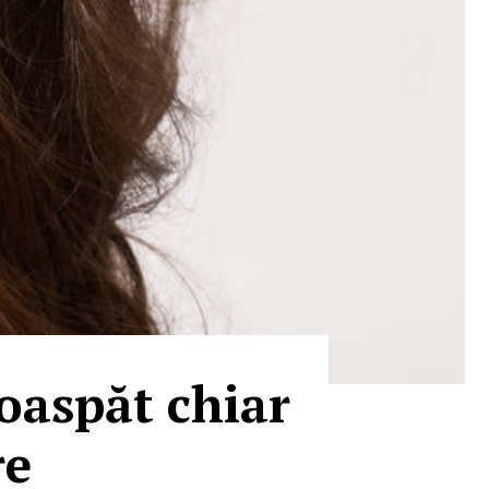
roaspăt chiar
re