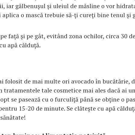
ii, iar gălbenuşul şi uleiul de măsline o vor hidrat
i aplica o mască trebuie să-ţi cureţi bine tenul şi 
pe faţă şi pe gât, evitând zona ochilor, circa 30 d
cu apă călduţă.
i folosit de mai multe ori avocado în bucătărie, da
 în tratamentele tale cosmetice mai ales dacă ai u
opt se pasează cu o furculiţă până se obţine o pas
 pentru 15-20 de minute. Se clăteşte cu apă călduţ
 sănătate!