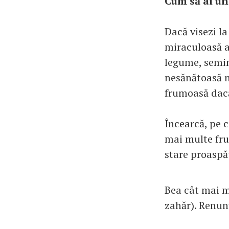
Cum să ai un
Dacă visezi la
miraculoasă a 
legume, semin
nesănătoasă nu
frumoasă dacă
Încearcă, pe 
mai multe fru
stare proaspăt
Bea cât mai mu
zahăr). Renunţ