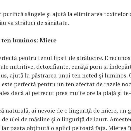
purifică sângele şi ajută la eliminarea toxinelor 
tău va străluci de sănătate.
 ten luminos: Miere
rfectă pentru tenul lipsit de strălucire. E recuno
sale nutritive, detoxifiante, curăţă porii şi îndepă
lus, ajută la păstrarea unui ten neted şi luminos.
 este perfectă pentru un ten afectat de razele noc
ales dacă ai petrecut prea multe ore la plajă şi te-
ă naturală, ai nevoie de o linguriţă de miere, un 
ă de ulei de măsline şi o linguriţă de iaurt. Amest
 iar pasta obţinută o aplici pe toată faţa. Mierea î