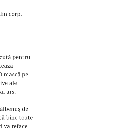
din corp.
scută pentru
rtează
 O mască pe
ive ale
ai ars.
gălbenuş de
ecă bine toate
ţi va reface