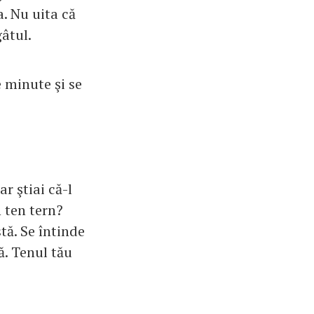
a. Nu uita că
gâtul.
e minute şi se
r ştiai că-l
n ten tern?
tă. Se întinde
ă. Tenul tău