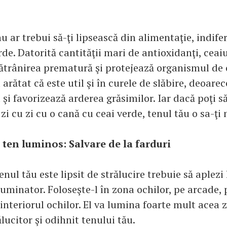
u ar trebui să-ţi lipsească din alimentaţie, indife
rde. Datorită cantităţii mari de antioxidanţi, ceai
ătrânirea prematură şi protejează organismul de 
 arătat că este util şi în curele de slăbire, deoare
i favorizează arderea grăsimilor. Iar dacă poţi să
zi cu zi cu o cană cu ceai verde, tenul tău o sa-ţ
 ten luminos:
Salvare de la farduri
nul tău este lipsit de strălucire trebuie să aplezi 
luminator. Foloseşte-l în zona ochilor, pe arcade,
interiorul ochilor. El va lumina foarte mult acea 
lucitor şi odihnit tenului tău.