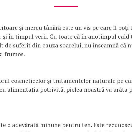
citoare şi mereu tânără este un vis pe care îl poţi
r şi în timpul verii. Cu toate că în anotimpul cald
lt de suferit din cauza soarelui, nu înseamnă că 
şi frumos.
orul cosmeticelor şi tratamentelor naturale pe car
 cu alimentaţia potrivită, pielea noastră va arăta p
te o adevărată minune pentru ten. Este recunoscu