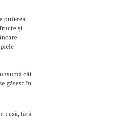
de puterea
fructe şi
mâncare
 piele
 consumă cât
se găsesc în
n casă, fără