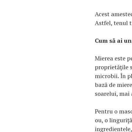
Acest amestec 
Astfel, tenul 
Cum să ai un
Mierea este pe
proprietăţile 
microbii. În p
bază de miere
soarelui, mai 
Pentru o masc
ou, o linguriţ
ingredientele,