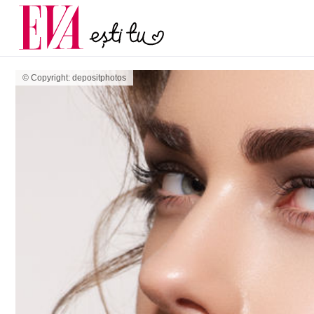
menopauză și când ar t
Carieră
la medic
Actualitate
© Copyright: depositphotos