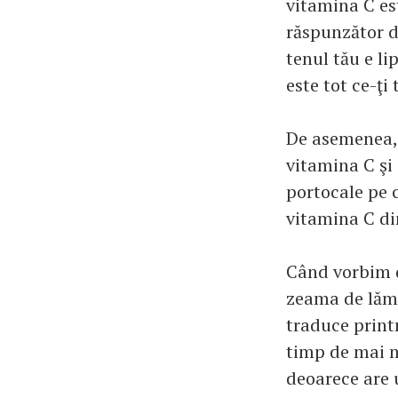
vitamina C es
răspunzător de
tenul tău e l
este tot ce-ţi
De asemenea, î
vitamina C şi 
portocale pe c
vitamina C di
Când vorbim 
zeama de lămâ
traduce print
timp de mai m
deoarece are u