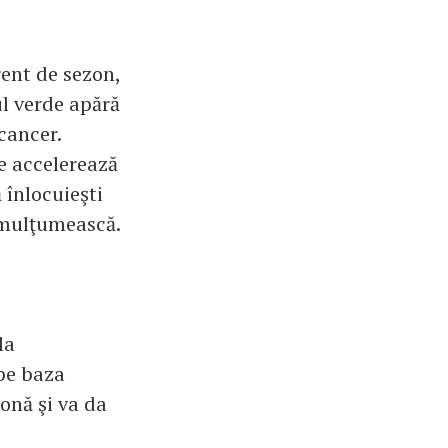
rent de sezon,
ul verde apără
cancer.
ce accelerează
 înlocuieşti
i mulţumească.
la
 pe baza
zonă şi va da