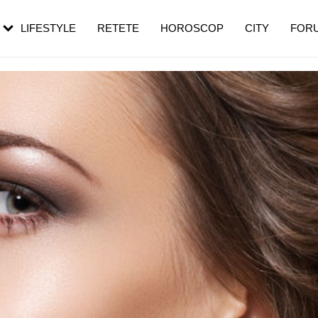
rebui să mergi
și 60 de ani. De ce te trezești mai des
pe măsură ce înaintezi în vârstă
LIFESTYLE
RETETE
HOROSCOP
CITY
FOR