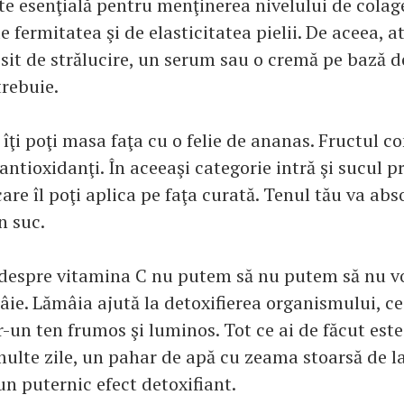
te esenţială pentru menţinerea nivelului de colage
 fermitatea şi de elasticitatea pielii. De aceea, 
ipsit de strălucire, un serum sau o cremă pe bază 
 trebuie.
ţi poţi masa faţa cu o felie de ananas. Fructul c
antioxidanţi. În aceeaşi categorie intră şi sucul 
are îl poţi aplica pe faţa curată. Tenul tău va abs
n suc.
despre vitamina C nu putem să nu putem să nu vo
ie. Lămâia ajută la detoxifierea organismului, ce
r-un ten frumos şi luminos. Tot ce ai de făcut est
ulte zile, un pahar de apă cu zeama stoarsă de la
n puternic efect detoxifiant.