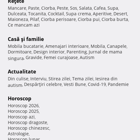
Reţete
Mancare
Paste
Ciorba
Peste
Sos
Salata
Cafea
Supa
,
,
,
,
,
,
,
,
Dulceata
Tocanita
Cocktail
Supa crema
Aperitive
Desert
,
,
,
,
,
,
Maioneza
Pilaf
Ciorba perisoare
Ciorba pui
Ciorba burta
,
,
,
,
,
Ce mancam azi
Casă şi familie
Mobila bucatarie
Amenajari interioare
Mobila
Canapele
,
,
,
,
Dormitoare
Design interior
Parenting
Jurnal de mama
,
,
,
Gravide
Femei curajoase
Autism
singura
,
,
,
Actualitate
Din culise
Interviu
Stirea zilei
Tema zilei
Iesirea din
,
,
,
,
Despărţiri celebre
Vesti Bune
Covid-19
Pandemie
autism
,
,
,
,
Horoscop
Horoscop 2026
,
Horoscop 2025
,
Horoscop azi
,
Horoscop dragoste
,
Horoscop chinezesc
,
Astrologie
,
Horoscop lunar
,