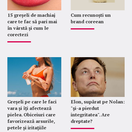
15 greșeli de machiaj
Cum recunoști un
care te fac să pari mai
brand coreean
în vârstă și cum le
corectezi
Greșeli pe care le faci
Elon, supărat pe Nolan:
vara și îți afectează
"şi-a pierdut
pielea. Obiceiuri care
integritatea". Are
favorizează arsurile,
dreptate?
petele și iritațiile