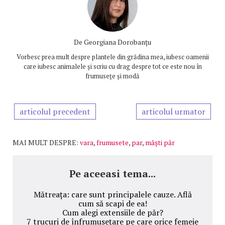
De
Georgiana Dorobanțu
Vorbesc prea mult despre plantele din grădina mea, iubesc oamenii
care iubesc animalele și scriu cu drag despre tot ce este nou în
frumusețe și modă
articolul precedent
articolul urmator
MAI MULT DESPRE:
vara
,
frumusete
,
par
,
măşti păr
Pe aceeasi tema...
Mătreața: care sunt principalele cauze. Află
cum să scapi de ea!
Cum alegi extensiile de păr?
7 trucuri de înfrumusețare pe care orice femeie