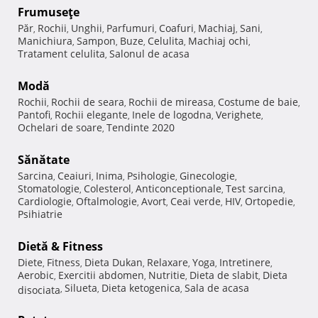
Frumuseţe
Păr
Rochii
Unghii
Parfumuri
Coafuri
Machiaj
Sani
,
,
,
,
,
,
,
Manichiura
Sampon
Buze
Celulita
Machiaj ochi
,
,
,
,
,
Tratament celulita
Salonul de acasa
,
Modă
Rochii
Rochii de seara
Rochii de mireasa
Costume de baie
,
,
,
,
Pantofi
Rochii elegante
Inele de logodna
Verighete
,
,
,
,
Ochelari de soare
Tendinte 2020
,
Sănătate
Sarcina
Ceaiuri
Inima
Psihologie
Ginecologie
,
,
,
,
,
Stomatologie
Colesterol
Anticonceptionale
Test sarcina
,
,
,
,
Cardiologie
Oftalmologie
Avort
Ceai verde
HIV
Ortopedie
,
,
,
,
,
,
Psihiatrie
Dietă & Fitness
Diete
Fitness
Dieta Dukan
Relaxare
Yoga
Intretinere
,
,
,
,
,
,
Aerobic
Exercitii abdomen
Nutritie
Dieta de slabit
Dieta
,
,
,
,
Silueta
Dieta ketogenica
Sala de acasa
disociata
,
,
,