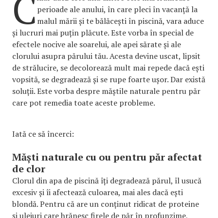
C
perioade ale anului, în care pleci în vacanță la
malul mării și te bălăcești în piscină, vara aduce
și lucruri mai puțin plăcute. Este vorba în special de
efectele nocive ale soarelui, ale apei sărate și ale
clorului asupra părului tău. Acesta devine uscat, lipsit
de strălucire, se decolorează mult mai repede dacă ești
vopsită, se degradează și se rupe foarte ușor. Dar există
soluții. Este vorba despre măștile naturale pentru păr
care pot remedia toate aceste probleme.
Iată ce să încerci:
Măști naturale cu ou pentru păr afectat
de clor
Clorul din apa de piscină îți degradează părul, îl usucă
excesiv și îi afectează culoarea, mai ales dacă ești
blondă. Pentru că are un conținut ridicat de proteine
și uleiuri care hrănesc firele de păr în profunzime,