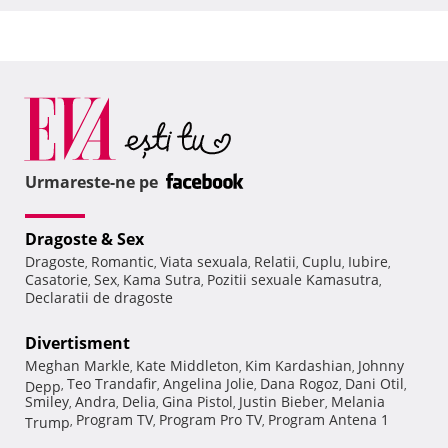
Urmareste-ne pe
Dragoste & Sex
Dragoste
Romantic
Viata sexuala
Relatii
Cuplu
Iubire
,
,
,
,
,
,
Casatorie
Sex
Kama Sutra
Pozitii sexuale Kamasutra
,
,
,
,
Declaratii de dragoste
Divertisment
Meghan Markle
Kate Middleton
Kim Kardashian
Johnny
,
,
,
Teo Trandafir
Angelina Jolie
Dana Rogoz
Dani Otil
Depp
,
,
,
,
,
Smiley
Andra
Delia
Gina Pistol
Justin Bieber
Melania
,
,
,
,
,
Program TV
Program Pro TV
Program Antena 1
Trump
,
,
,