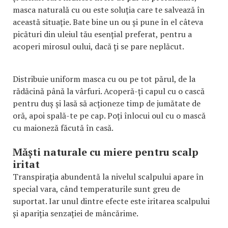
masca naturală cu ou este soluția care te salvează în
această situație. Bate bine un ou și pune în el câteva
picături din uleiul tău esențial preferat, pentru a
acoperi mirosul oului, dacă ți se pare neplăcut.
Distribuie uniform masca cu ou pe tot părul, de la
rădăcină până la vârfuri. Acoperă-ți capul cu o cască
pentru duș și lasă să acționeze timp de jumătate de
oră, apoi spală-te pe cap. Poți înlocui oul cu o mască
cu maioneză făcută în casă.
Măști naturale cu miere pentru scalp
iritat
Transpirația abundentă la nivelul scalpului apare în
special vara, când temperaturile sunt greu de
suportat. Iar unul dintre efecte este iritarea scalpului
și apariția senzației de mâncărime.