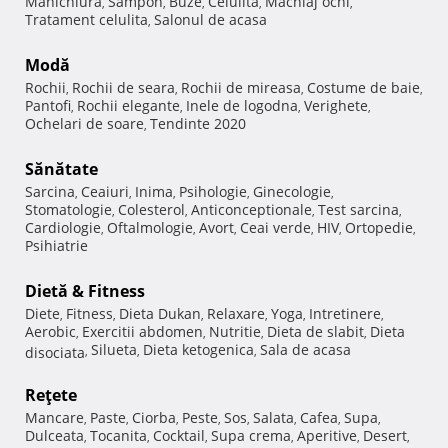
Manichiura
Sampon
Buze
Celulita
Machiaj ochi
,
,
,
,
,
Tratament celulita
Salonul de acasa
,
Modă
Rochii
Rochii de seara
Rochii de mireasa
Costume de baie
,
,
,
,
Pantofi
Rochii elegante
Inele de logodna
Verighete
,
,
,
,
Ochelari de soare
Tendinte 2020
,
Sănătate
Sarcina
Ceaiuri
Inima
Psihologie
Ginecologie
,
,
,
,
,
Stomatologie
Colesterol
Anticonceptionale
Test sarcina
,
,
,
,
Cardiologie
Oftalmologie
Avort
Ceai verde
HIV
Ortopedie
,
,
,
,
,
,
Psihiatrie
Dietă & Fitness
Diete
Fitness
Dieta Dukan
Relaxare
Yoga
Intretinere
,
,
,
,
,
,
Aerobic
Exercitii abdomen
Nutritie
Dieta de slabit
Dieta
,
,
,
,
Silueta
Dieta ketogenica
Sala de acasa
disociata
,
,
,
Reţete
Mancare
Paste
Ciorba
Peste
Sos
Salata
Cafea
Supa
,
,
,
,
,
,
,
,
Dulceata
Tocanita
Cocktail
Supa crema
Aperitive
Desert
,
,
,
,
,
,