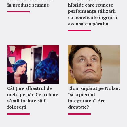
în produse scumpe
hibride care reunesc
performanța stilizării
cu beneficiile îngrijirii
avansate a părului
Cât ține albastrul de
Elon, supărat pe Nolan:
metil pe păr. Ce trebuie
"şi-a pierdut
să știi înainte să îl
integritatea". Are
folosești
dreptate?