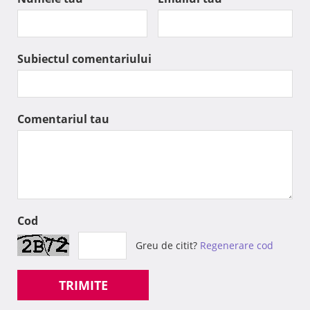
Subiectul comentariului
Comentariul tau
Cod
Greu de citit?
Regenerare cod
TRIMITE