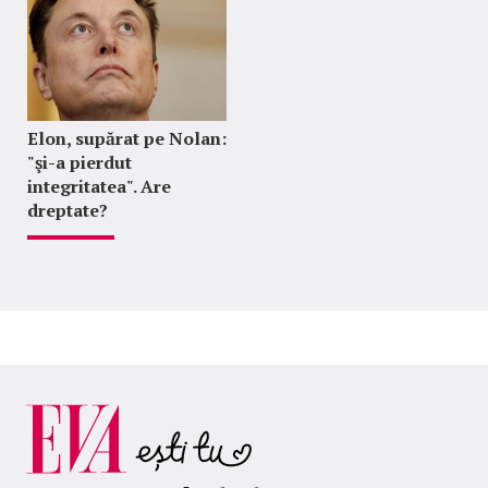
Elon, supărat pe Nolan:
"şi-a pierdut
integritatea". Are
dreptate?