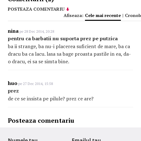
POSTEAZA COMENTARIU
Afiseaza:
Cele mai recente
|
Cronol
nina
pe 28 Dec 2014, 20:28
pentru ca barbatii nu suporta prez pe putzica
ba ii strange, ba nu-i placerea suficient de mare, ba ca
dracu ba ca lacu. lasa sa bage proasta pastile in ea, da-
o dracu, ei sa se simta bine.
huo
pe 27 Dec 2014, 15:58
prez
de ce se insista pe pilule? prez ce are?
Posteaza comentariu
Numele tau
Emailul tau