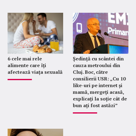
6 cele mai rele
Ședință cu scântei din
alimente care îți
cauza metroului din
afectează viața sexuală
Cluj. Boc, către
consilierii USR: „Cu 10
like-uri pe internet și
mamă, mergeți acasă,
explicați la soție cât de
bun ați fost astăzi”