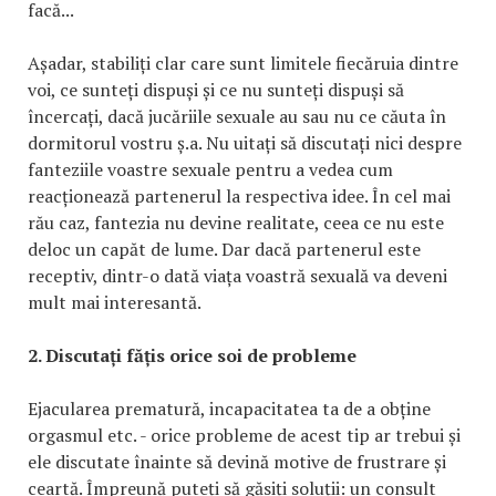
facă...
Așadar, stabiliți clar care sunt limitele fiecăruia dintre
voi, ce sunteți dispuși și ce nu sunteți dispuși să
încercați, dacă jucăriile sexuale au sau nu ce căuta în
dormitorul vostru ș.a. Nu uitați să discutați nici despre
fanteziile voastre sexuale pentru a vedea cum
reacționează partenerul la respectiva idee. În cel mai
rău caz, fantezia nu devine realitate, ceea ce nu este
deloc un capăt de lume. Dar dacă partenerul este
receptiv, dintr-o dată viața voastră sexuală va deveni
mult mai interesantă.
2. Discutați fățis orice soi de probleme
Ejacularea prematură, incapacitatea ta de a obține
orgasmul etc. - orice probleme de acest tip ar trebui și
ele discutate înainte să devină motive de frustrare și
ceartă. Împreună puteți să găsiți soluții: un consult