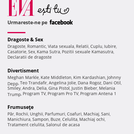
Urmareste-ne pe
Dragoste & Sex
Dragoste
Romantic
Viata sexuala
Relatii
Cuplu
Iubire
,
,
,
,
,
,
Casatorie
Sex
Kama Sutra
Pozitii sexuale Kamasutra
,
,
,
,
Declaratii de dragoste
Divertisment
Meghan Markle
Kate Middleton
Kim Kardashian
Johnny
,
,
,
Teo Trandafir
Angelina Jolie
Dana Rogoz
Dani Otil
Depp
,
,
,
,
,
Smiley
Andra
Delia
Gina Pistol
Justin Bieber
Melania
,
,
,
,
,
Program TV
Program Pro TV
Program Antena 1
Trump
,
,
,
Frumuseţe
Păr
Rochii
Unghii
Parfumuri
Coafuri
Machiaj
Sani
,
,
,
,
,
,
,
Manichiura
Sampon
Buze
Celulita
Machiaj ochi
,
,
,
,
,
Tratament celulita
Salonul de acasa
,