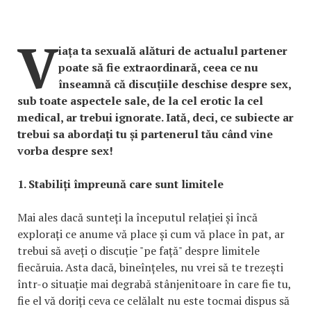
V
iața ta sexuală alături de actualul partener
poate să fie extraordinară, ceea ce nu
înseamnă că discuțiile deschise despre sex,
sub toate aspectele sale, de la cel erotic la cel
medical, ar trebui ignorate. Iată, deci, ce subiecte ar
trebui sa abordați tu și partenerul tău când vine
vorba despre sex!
1. Stabiliți împreună care sunt limitele
Mai ales dacă sunteți la începutul relației și încă
explorați ce anume vă place și cum vă place în pat, ar
trebui să aveți o discuție "pe față" despre limitele
fiecăruia. Asta dacă, bineînțeles, nu vrei să te trezești
într-o situație mai degrabă stânjenitoare în care fie tu,
fie el vă doriți ceva ce celălalt nu este tocmai dispus să