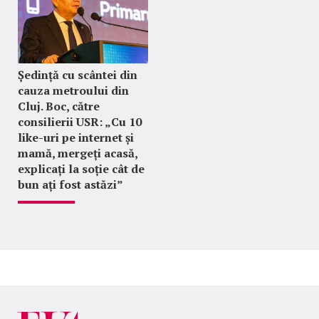
Ședință cu scântei din
cauza metroului din
Cluj. Boc, către
consilierii USR: „Cu 10
like-uri pe internet și
mamă, mergeți acasă,
explicați la soție cât de
bun ați fost astăzi”