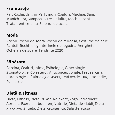
Frumuseţe
Păr
Rochii
Unghii
Parfumuri
Coafuri
Machiaj
Sani
,
,
,
,
,
,
,
Manichiura
Sampon
Buze
Celulita
Machiaj ochi
,
,
,
,
,
Tratament celulita
Salonul de acasa
,
Modă
Rochii
Rochii de seara
Rochii de mireasa
Costume de baie
,
,
,
,
Pantofi
Rochii elegante
Inele de logodna
Verighete
,
,
,
,
Ochelari de soare
Tendinte 2020
,
Sănătate
Sarcina
Ceaiuri
Inima
Psihologie
Ginecologie
,
,
,
,
,
Stomatologie
Colesterol
Anticonceptionale
Test sarcina
,
,
,
,
Cardiologie
Oftalmologie
Avort
Ceai verde
HIV
Ortopedie
,
,
,
,
,
,
Psihiatrie
Dietă & Fitness
Diete
Fitness
Dieta Dukan
Relaxare
Yoga
Intretinere
,
,
,
,
,
,
Aerobic
Exercitii abdomen
Nutritie
Dieta de slabit
Dieta
,
,
,
,
Silueta
Dieta ketogenica
Sala de acasa
disociata
,
,
,