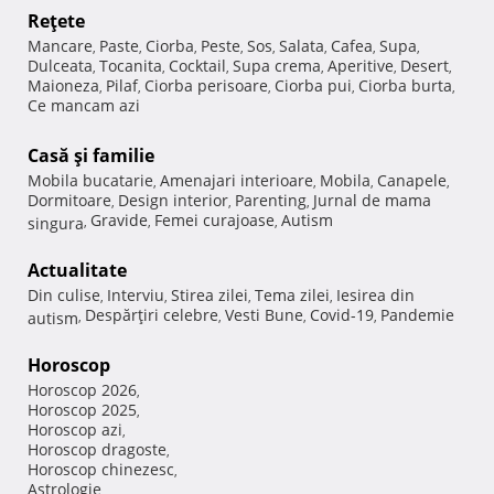
Reţete
Mancare
Paste
Ciorba
Peste
Sos
Salata
Cafea
Supa
,
,
,
,
,
,
,
,
Dulceata
Tocanita
Cocktail
Supa crema
Aperitive
Desert
,
,
,
,
,
,
Maioneza
Pilaf
Ciorba perisoare
Ciorba pui
Ciorba burta
,
,
,
,
,
Ce mancam azi
Casă şi familie
Mobila bucatarie
Amenajari interioare
Mobila
Canapele
,
,
,
,
Dormitoare
Design interior
Parenting
Jurnal de mama
,
,
,
Gravide
Femei curajoase
Autism
singura
,
,
,
Actualitate
Din culise
Interviu
Stirea zilei
Tema zilei
Iesirea din
,
,
,
,
Despărţiri celebre
Vesti Bune
Covid-19
Pandemie
autism
,
,
,
,
Horoscop
Horoscop 2026
,
Horoscop 2025
,
Horoscop azi
,
Horoscop dragoste
,
Horoscop chinezesc
,
Astrologie
,