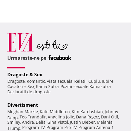
Urmareste-ne pe
Dragoste & Sex
Dragoste
Romantic
Viata sexuala
Relatii
Cuplu
Iubire
,
,
,
,
,
,
Casatorie
Sex
Kama Sutra
Pozitii sexuale Kamasutra
,
,
,
,
Declaratii de dragoste
Divertisment
Meghan Markle
Kate Middleton
Kim Kardashian
Johnny
,
,
,
Teo Trandafir
Angelina Jolie
Dana Rogoz
Dani Otil
Depp
,
,
,
,
,
Smiley
Andra
Delia
Gina Pistol
Justin Bieber
Melania
,
,
,
,
,
Program TV
Program Pro TV
Program Antena 1
Trump
,
,
,