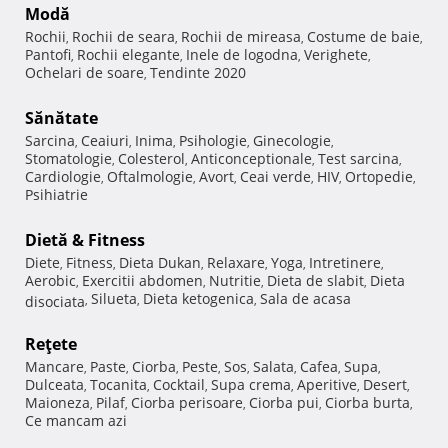
Modă
Rochii
Rochii de seara
Rochii de mireasa
Costume de baie
,
,
,
,
Pantofi
Rochii elegante
Inele de logodna
Verighete
,
,
,
,
Ochelari de soare
Tendinte 2020
,
Sănătate
Sarcina
Ceaiuri
Inima
Psihologie
Ginecologie
,
,
,
,
,
Stomatologie
Colesterol
Anticonceptionale
Test sarcina
,
,
,
,
Cardiologie
Oftalmologie
Avort
Ceai verde
HIV
Ortopedie
,
,
,
,
,
,
Psihiatrie
Dietă & Fitness
Diete
Fitness
Dieta Dukan
Relaxare
Yoga
Intretinere
,
,
,
,
,
,
Aerobic
Exercitii abdomen
Nutritie
Dieta de slabit
Dieta
,
,
,
,
Silueta
Dieta ketogenica
Sala de acasa
disociata
,
,
,
Reţete
Mancare
Paste
Ciorba
Peste
Sos
Salata
Cafea
Supa
,
,
,
,
,
,
,
,
Dulceata
Tocanita
Cocktail
Supa crema
Aperitive
Desert
,
,
,
,
,
,
Maioneza
Pilaf
Ciorba perisoare
Ciorba pui
Ciorba burta
,
,
,
,
,
Ce mancam azi