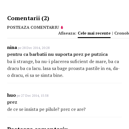
Comentarii (2)
POSTEAZA COMENTARIU
Afiseaza:
Cele mai recente
|
Cronol
nina
pe 28 Dec 2014, 20:28
pentru ca barbatii nu suporta prez pe putzica
ba ii strange, ba nu-i placerea suficient de mare, ba ca
dracu ba ca lacu. lasa sa bage proasta pastile in ea, da-
o dracu, ei sa se simta bine.
huo
pe 27 Dec 2014, 15:58
prez
de ce se insista pe pilule? prez ce are?