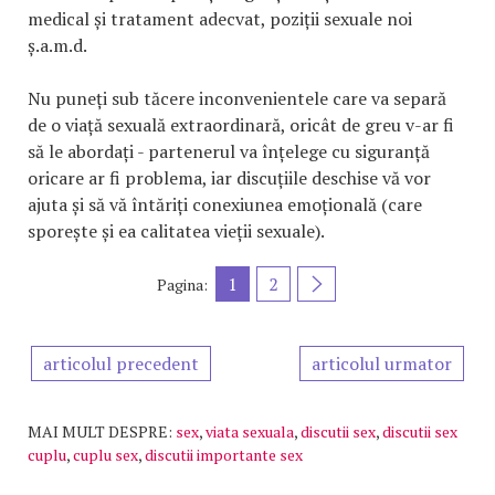
medical și tratament adecvat, poziții sexuale noi
ș.a.m.d.
Nu puneți sub tăcere inconvenientele care va separă
de o viață sexuală extraordinară, oricât de greu v-ar fi
să le abordați - partenerul va înțelege cu siguranță
oricare ar fi problema, iar discuțiile deschise vă vor
ajuta și să vă întăriți conexiunea emoțională (care
sporește și ea calitatea vieții sexuale).
1
2
Pagina:
articolul precedent
articolul urmator
MAI MULT DESPRE:
sex
,
viata sexuala
,
discutii sex
,
discutii sex
cuplu
,
cuplu sex
,
discutii importante sex