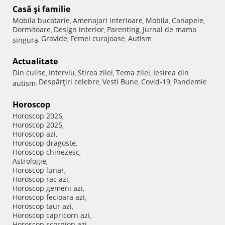
Casă şi familie
Mobila bucatarie
Amenajari interioare
Mobila
Canapele
,
,
,
,
Dormitoare
Design interior
Parenting
Jurnal de mama
,
,
,
Gravide
Femei curajoase
Autism
singura
,
,
,
Actualitate
Din culise
Interviu
Stirea zilei
Tema zilei
Iesirea din
,
,
,
,
Despărţiri celebre
Vesti Bune
Covid-19
Pandemie
autism
,
,
,
,
Horoscop
Horoscop 2026
,
Horoscop 2025
,
Horoscop azi
,
Horoscop dragoste
,
Horoscop chinezesc
,
Astrologie
,
Horoscop lunar
,
Horoscop rac azi
,
Horoscop gemeni azi
,
Horoscop fecioara azi
,
Horoscop taur azi
,
Horoscop capricorn azi
,
Horoscop scorpion azi
,