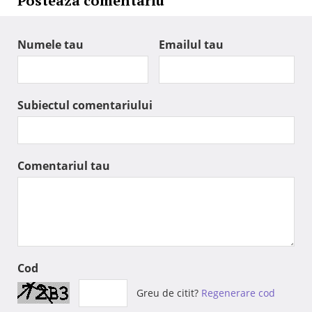
Posteaza comentariu
Numele tau
Emailul tau
Subiectul comentariului
Comentariul tau
Cod
Greu de citit?
Regenerare cod