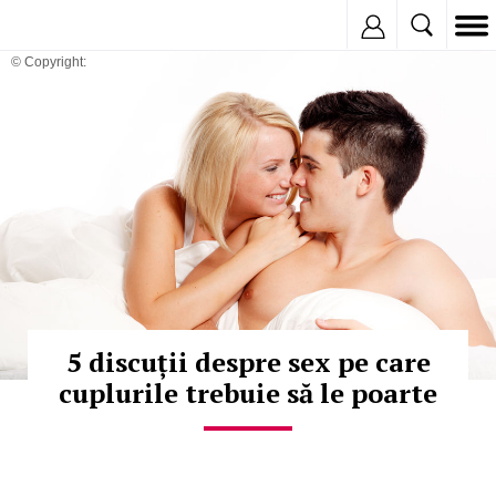
Inregistreaza
© Copyright:
5 discuții despre sex pe care
cuplurile trebuie să le poarte