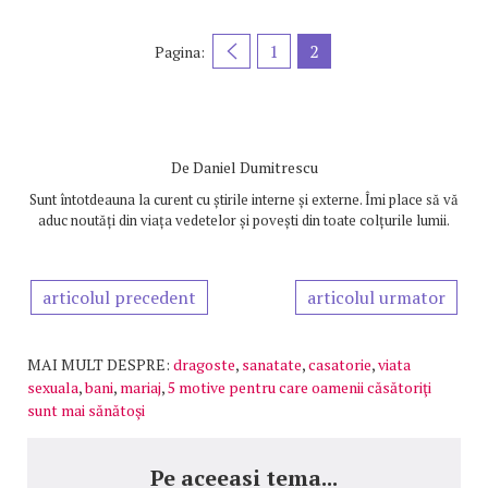
1
2
Pagina:
De
Daniel Dumitrescu
Sunt întotdeauna la curent cu știrile interne și externe. Îmi place să vă
aduc noutăți din viața vedetelor și povești din toate colțurile lumii.
articolul precedent
articolul urmator
MAI MULT DESPRE:
dragoste
,
sanatate
,
casatorie
,
viata
sexuala
,
bani
,
mariaj
,
5 motive pentru care oamenii căsătoriţi
sunt mai sănătoşi
Pe aceeasi tema...