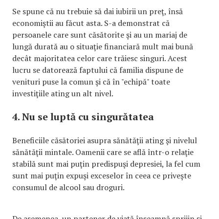
Se spune că nu trebuie să dai iubirii un preţ, însă
economiştii au făcut asta. S-a demonstrat că
persoanele care sunt căsătorite şi au un mariaj de
lungă durată au o situaţie financiară mult mai bună
decât majoritatea celor care trăiesc singuri. Acest
lucru se datorează faptului că familia dispune de
venituri puse la comun şi că în "echipă" toate
investiţiile ating un alt nivel.
4. Nu se luptă cu singurătatea
Beneficiile căsătoriei asupra sănătăţii ating şi nivelul
sănătăţii mintale. Oamenii care se află într-o relaţie
stabilă sunt mai puţin predispuşi depresiei, la fel cum
sunt mai puţin expuşi exceselor în ceea ce priveşte
consumul de alcool sau droguri.
De asemenea, un partener de viaţă înseamnă sprijin şi