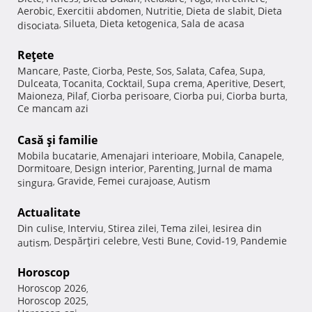
Aerobic
Exercitii abdomen
Nutritie
Dieta de slabit
Dieta
,
,
,
,
Silueta
Dieta ketogenica
Sala de acasa
disociata
,
,
,
Reţete
Mancare
Paste
Ciorba
Peste
Sos
Salata
Cafea
Supa
,
,
,
,
,
,
,
,
Dulceata
Tocanita
Cocktail
Supa crema
Aperitive
Desert
,
,
,
,
,
,
Maioneza
Pilaf
Ciorba perisoare
Ciorba pui
Ciorba burta
,
,
,
,
,
Ce mancam azi
Casă şi familie
Mobila bucatarie
Amenajari interioare
Mobila
Canapele
,
,
,
,
Dormitoare
Design interior
Parenting
Jurnal de mama
,
,
,
Gravide
Femei curajoase
Autism
singura
,
,
,
Actualitate
Din culise
Interviu
Stirea zilei
Tema zilei
Iesirea din
,
,
,
,
Despărţiri celebre
Vesti Bune
Covid-19
Pandemie
autism
,
,
,
,
Horoscop
Horoscop 2026
,
Horoscop 2025
,