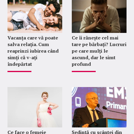
Vacanța care vă poate
Ce îi rănește cel mai
salva relația. Cum
tare pe bărbați? Lucruri
reaprinzi iubirea când
pe care mulți le
simți că v-ați
ascund, dar le simt
îndepărtat
profund
Ce face o femeie
Ședință cu scântei din