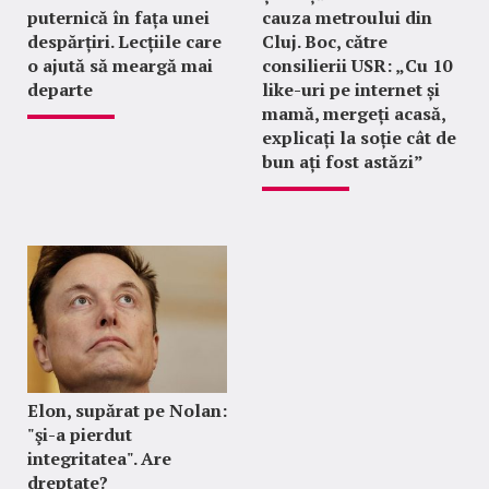
puternică în fața unei
cauza metroului din
despărțiri. Lecțiile care
Cluj. Boc, către
o ajută să meargă mai
consilierii USR: „Cu 10
departe
like-uri pe internet și
mamă, mergeți acasă,
explicați la soție cât de
bun ați fost astăzi”
Elon, supărat pe Nolan:
"şi-a pierdut
integritatea". Are
dreptate?