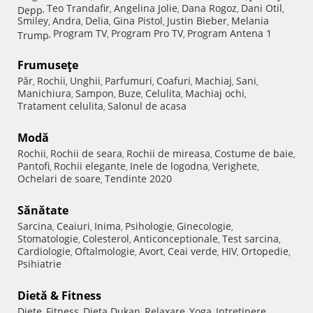
Teo Trandafir
Angelina Jolie
Dana Rogoz
Dani Otil
Depp
,
,
,
,
,
Smiley
Andra
Delia
Gina Pistol
Justin Bieber
Melania
,
,
,
,
,
Program TV
Program Pro TV
Program Antena 1
Trump
,
,
,
Frumuseţe
Păr
Rochii
Unghii
Parfumuri
Coafuri
Machiaj
Sani
,
,
,
,
,
,
,
Manichiura
Sampon
Buze
Celulita
Machiaj ochi
,
,
,
,
,
Tratament celulita
Salonul de acasa
,
Modă
Rochii
Rochii de seara
Rochii de mireasa
Costume de baie
,
,
,
,
Pantofi
Rochii elegante
Inele de logodna
Verighete
,
,
,
,
Ochelari de soare
Tendinte 2020
,
Sănătate
Sarcina
Ceaiuri
Inima
Psihologie
Ginecologie
,
,
,
,
,
Stomatologie
Colesterol
Anticonceptionale
Test sarcina
,
,
,
,
Cardiologie
Oftalmologie
Avort
Ceai verde
HIV
Ortopedie
,
,
,
,
,
,
Psihiatrie
Dietă & Fitness
Diete
Fitness
Dieta Dukan
Relaxare
Yoga
Intretinere
,
,
,
,
,
,