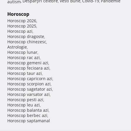
Despărţiri celebre
Vesti Bune
Covid-19
Pandemie
autism
,
,
,
,
Horoscop
Horoscop 2026
,
Horoscop 2025
,
Horoscop azi
,
Horoscop dragoste
,
Horoscop chinezesc
,
Astrologie
,
Horoscop lunar
,
Horoscop rac azi
,
Horoscop gemeni azi
,
Horoscop fecioara azi
,
Horoscop taur azi
,
Horoscop capricorn azi
,
Horoscop scorpion azi
,
Horoscop sagetator azi
,
Horoscop varsator azi
,
Horoscop pesti azi
,
Horoscop leu azi
,
Horoscop balanta azi
,
Horoscop berbec azi
,
Horoscop saptamanal