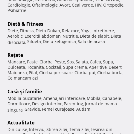
Cardiologie
Oftalmologie
Avort
Ceai verde
HIV
Ortopedie
,
,
,
,
,
,
Psihiatrie
Dietă & Fitness
Diete
Fitness
Dieta Dukan
Relaxare
Yoga
Intretinere
,
,
,
,
,
,
Aerobic
Exercitii abdomen
Nutritie
Dieta de slabit
Dieta
,
,
,
,
Silueta
Dieta ketogenica
Sala de acasa
disociata
,
,
,
Reţete
Mancare
Paste
Ciorba
Peste
Sos
Salata
Cafea
Supa
,
,
,
,
,
,
,
,
Dulceata
Tocanita
Cocktail
Supa crema
Aperitive
Desert
,
,
,
,
,
,
Maioneza
Pilaf
Ciorba perisoare
Ciorba pui
Ciorba burta
,
,
,
,
,
Ce mancam azi
Casă şi familie
Mobila bucatarie
Amenajari interioare
Mobila
Canapele
,
,
,
,
Dormitoare
Design interior
Parenting
Jurnal de mama
,
,
,
Gravide
Femei curajoase
Autism
singura
,
,
,
Actualitate
Din culise
Interviu
Stirea zilei
Tema zilei
Iesirea din
,
,
,
,