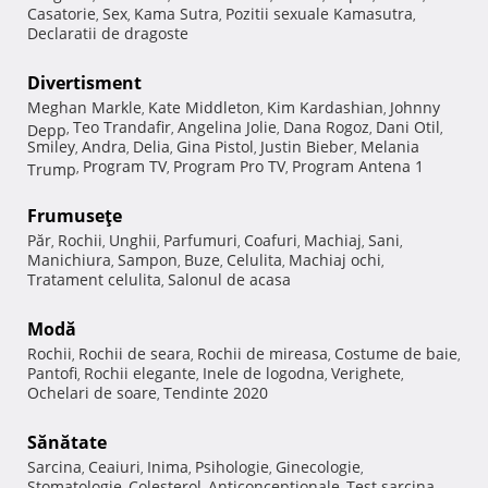
Casatorie
Sex
Kama Sutra
Pozitii sexuale Kamasutra
,
,
,
,
Declaratii de dragoste
Divertisment
Meghan Markle
Kate Middleton
Kim Kardashian
Johnny
,
,
,
Teo Trandafir
Angelina Jolie
Dana Rogoz
Dani Otil
Depp
,
,
,
,
,
Smiley
Andra
Delia
Gina Pistol
Justin Bieber
Melania
,
,
,
,
,
Program TV
Program Pro TV
Program Antena 1
Trump
,
,
,
Frumuseţe
Păr
Rochii
Unghii
Parfumuri
Coafuri
Machiaj
Sani
,
,
,
,
,
,
,
Manichiura
Sampon
Buze
Celulita
Machiaj ochi
,
,
,
,
,
Tratament celulita
Salonul de acasa
,
Modă
Rochii
Rochii de seara
Rochii de mireasa
Costume de baie
,
,
,
,
Pantofi
Rochii elegante
Inele de logodna
Verighete
,
,
,
,
Ochelari de soare
Tendinte 2020
,
Sănătate
Sarcina
Ceaiuri
Inima
Psihologie
Ginecologie
,
,
,
,
,
Stomatologie
Colesterol
Anticonceptionale
Test sarcina
,
,
,
,