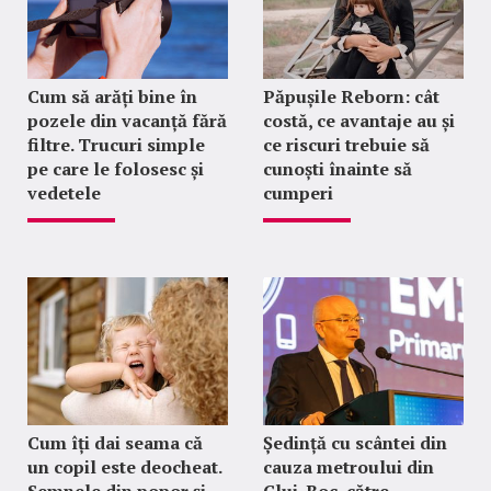
Cum să arăți bine în
Păpușile Reborn: cât
pozele din vacanță fără
costă, ce avantaje au și
filtre. Trucuri simple
ce riscuri trebuie să
pe care le folosesc și
cunoști înainte să
vedetele
cumperi
Cum îți dai seama că
Ședință cu scântei din
un copil este deocheat.
cauza metroului din