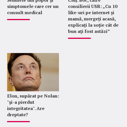
Semnele din popor și
Cluj. Boc, către
simptomele care cer un
consilierii USR: „Cu 10
consult medical
like-uri pe internet și
mamă, mergeți acasă,
explicați la soție cât de
bun ați fost astăzi”
Elon, supărat pe Nolan:
"şi-a pierdut
integritatea". Are
dreptate?