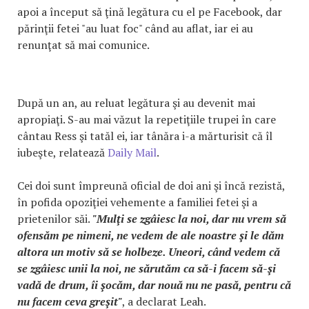
apoi a început să ţină legătura cu el pe Facebook, dar
părinţii fetei "au luat foc" când au aflat, iar ei au
renunţat să mai comunice.
După un an, au reluat legătura şi au devenit mai
apropiaţi. S-au mai văzut la repetiţiile trupei în care
cântau Ress şi tatăl ei, iar tânăra i-a mărturisit că îl
iubeşte, relatează
Daily Mail
.
Cei doi sunt împreună oficial de doi ani şi încă rezistă,
în pofida opoziţiei vehemente a familiei fetei şi a
prietenilor săi.
"Mulţi se zgâiesc la noi, dar nu vrem să
ofensăm pe nimeni, ne vedem de ale noastre şi le dăm
altora un motiv să se holbeze. Uneori, când vedem că
se zgâiesc unii la noi, ne sărutăm ca să-i facem să-şi
vadă de drum, îi şocăm, dar nouă nu ne pasă, pentru că
nu facem ceva greşit"
, a declarat Leah.