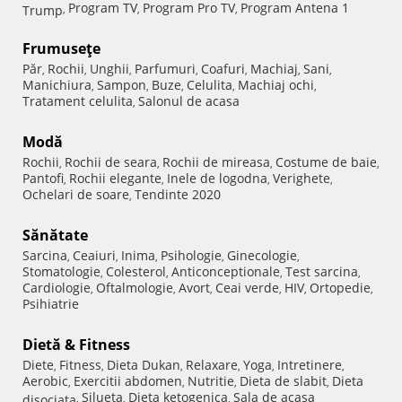
Program TV
Program Pro TV
Program Antena 1
Trump
,
,
,
Frumuseţe
Păr
Rochii
Unghii
Parfumuri
Coafuri
Machiaj
Sani
,
,
,
,
,
,
,
Manichiura
Sampon
Buze
Celulita
Machiaj ochi
,
,
,
,
,
Tratament celulita
Salonul de acasa
,
Modă
Rochii
Rochii de seara
Rochii de mireasa
Costume de baie
,
,
,
,
Pantofi
Rochii elegante
Inele de logodna
Verighete
,
,
,
,
Ochelari de soare
Tendinte 2020
,
Sănătate
Sarcina
Ceaiuri
Inima
Psihologie
Ginecologie
,
,
,
,
,
Stomatologie
Colesterol
Anticonceptionale
Test sarcina
,
,
,
,
Cardiologie
Oftalmologie
Avort
Ceai verde
HIV
Ortopedie
,
,
,
,
,
,
Psihiatrie
Dietă & Fitness
Diete
Fitness
Dieta Dukan
Relaxare
Yoga
Intretinere
,
,
,
,
,
,
Aerobic
Exercitii abdomen
Nutritie
Dieta de slabit
Dieta
,
,
,
,
Silueta
Dieta ketogenica
Sala de acasa
disociata
,
,
,