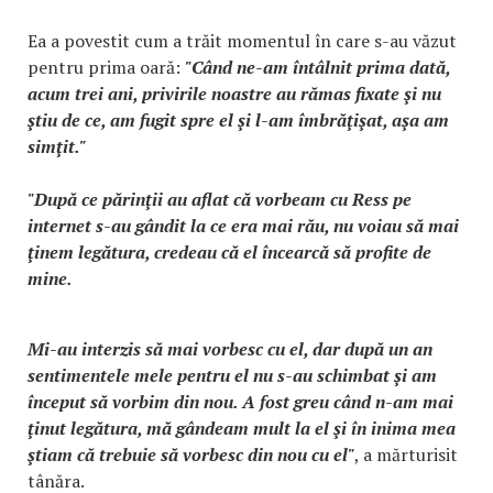
Ea a povestit cum a trăit momentul în care s-au văzut
pentru prima oară:
"Când ne-am întâlnit prima dată,
acum trei ani, privirile noastre au rămas fixate şi nu
ştiu de ce, am fugit spre el şi l-am îmbrăţişat, aşa am
simţit."
"După ce părinţii au aflat că vorbeam cu Ress pe
internet s-au gândit la ce era mai rău, nu voiau să mai
ţinem legătura, credeau că el încearcă să profite de
mine.
Mi-au interzis să mai vorbesc cu el, dar după un an
sentimentele mele pentru el nu s-au schimbat şi am
început să vorbim din nou. A fost greu când n-am mai
ţinut legătura, mă gândeam mult la el şi în inima mea
ştiam că trebuie să vorbesc din nou cu el"
, a mărturisit
tânăra.