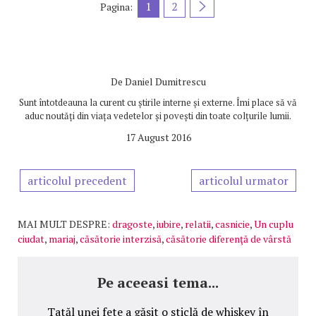
1
2
Pagina:
De
Daniel Dumitrescu
Sunt întotdeauna la curent cu știrile interne și externe. Îmi place să vă
aduc noutăți din viața vedetelor și povești din toate colțurile lumii.
17 August 2016
articolul precedent
articolul urmator
MAI MULT DESPRE:
dragoste
,
iubire
,
relatii
,
casnicie
,
Un cuplu
ciudat
,
mariaj
,
căsătorie interzisă
,
căsătorie diferenţă de vârstă
Pe aceeasi tema...
Tatăl unei fete a găsit o sticlă de whiskey în