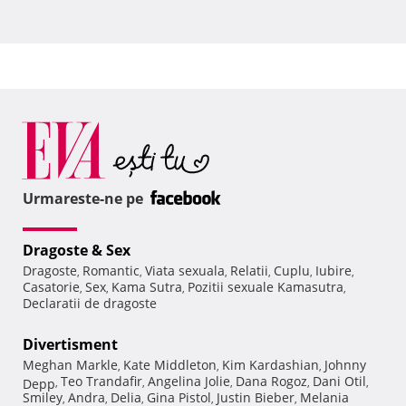
Urmareste-ne pe
Dragoste & Sex
Dragoste
Romantic
Viata sexuala
Relatii
Cuplu
Iubire
,
,
,
,
,
,
Casatorie
Sex
Kama Sutra
Pozitii sexuale Kamasutra
,
,
,
,
Declaratii de dragoste
Divertisment
Meghan Markle
Kate Middleton
Kim Kardashian
Johnny
,
,
,
Teo Trandafir
Angelina Jolie
Dana Rogoz
Dani Otil
Depp
,
,
,
,
,
Smiley
Andra
Delia
Gina Pistol
Justin Bieber
Melania
,
,
,
,
,