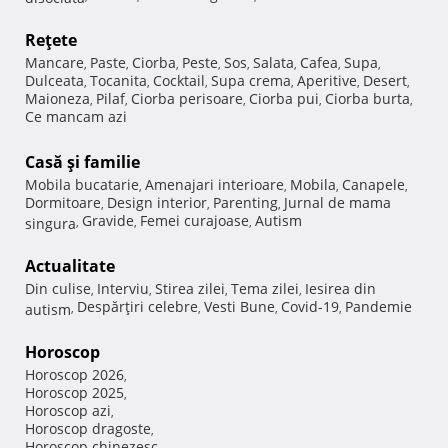
Reţete
Mancare
Paste
Ciorba
Peste
Sos
Salata
Cafea
Supa
,
,
,
,
,
,
,
,
Dulceata
Tocanita
Cocktail
Supa crema
Aperitive
Desert
,
,
,
,
,
,
Maioneza
Pilaf
Ciorba perisoare
Ciorba pui
Ciorba burta
,
,
,
,
,
Ce mancam azi
Casă şi familie
Mobila bucatarie
Amenajari interioare
Mobila
Canapele
,
,
,
,
Dormitoare
Design interior
Parenting
Jurnal de mama
,
,
,
Gravide
Femei curajoase
Autism
singura
,
,
,
Actualitate
Din culise
Interviu
Stirea zilei
Tema zilei
Iesirea din
,
,
,
,
Despărţiri celebre
Vesti Bune
Covid-19
Pandemie
autism
,
,
,
,
Horoscop
Horoscop 2026
,
Horoscop 2025
,
Horoscop azi
,
Horoscop dragoste
,
Horoscop chinezesc
,