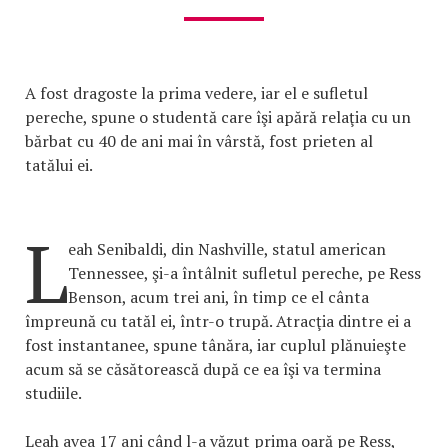
A fost dragoste la prima vedere, iar el e sufletul
pereche, spune o studentă care îşi apără relaţia cu un
bărbat cu 40 de ani mai în vârstă, fost prieten al
tatălui ei.
L
eah Senibaldi, din Nashville, statul american
Tennessee, şi-a întâlnit sufletul pereche, pe Ress
Benson, acum trei ani, în timp ce el cânta
împreună cu tatăl ei, într-o trupă. Atracţia dintre ei a
fost instantanee, spune tânăra, iar cuplul plănuieşte
acum să se căsătorească după ce ea îşi va termina
studiile.
Leah avea 17 ani când l-a văzut prima oară pe Ress,