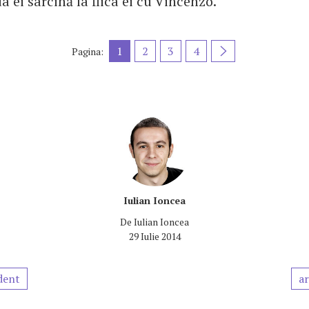
ua ei sarcină la fiica ei cu Vincenzo.
1
2
3
4
Pagina:
Iulian Ioncea
De
Iulian Ioncea
29 Iulie 2014
dent
ar