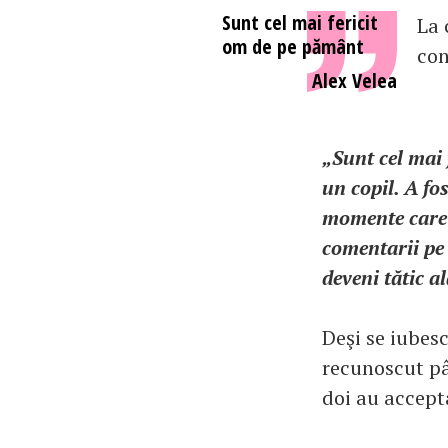
Sunt cel mai fericit
La 
om de pe pământ
con
Alex Velea
„Sunt cel mai
un copil. A fo
momente care n
comentarii pe 
deveni tătic a
Deşi se iubesc
recunoscut pâ
doi au accepta