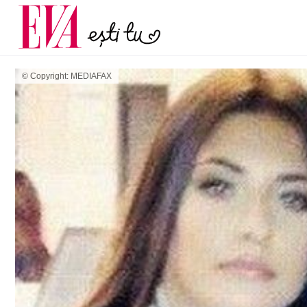
și 60 de ani. De ce te t
Carieră
pe măsură ce înaintez
Actualitate
© Copyright: MEDIAFAX