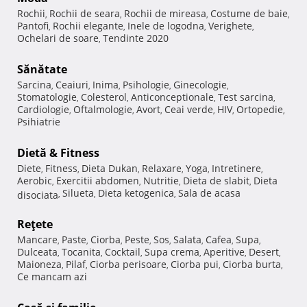
Rochii
Rochii de seara
Rochii de mireasa
Costume de baie
,
,
,
,
Pantofi
Rochii elegante
Inele de logodna
Verighete
,
,
,
,
Ochelari de soare
Tendinte 2020
,
Sănătate
Sarcina
Ceaiuri
Inima
Psihologie
Ginecologie
,
,
,
,
,
Stomatologie
Colesterol
Anticonceptionale
Test sarcina
,
,
,
,
Cardiologie
Oftalmologie
Avort
Ceai verde
HIV
Ortopedie
,
,
,
,
,
,
Psihiatrie
Dietă & Fitness
Diete
Fitness
Dieta Dukan
Relaxare
Yoga
Intretinere
,
,
,
,
,
,
Aerobic
Exercitii abdomen
Nutritie
Dieta de slabit
Dieta
,
,
,
,
Silueta
Dieta ketogenica
Sala de acasa
disociata
,
,
,
Reţete
Mancare
Paste
Ciorba
Peste
Sos
Salata
Cafea
Supa
,
,
,
,
,
,
,
,
Dulceata
Tocanita
Cocktail
Supa crema
Aperitive
Desert
,
,
,
,
,
,
Maioneza
Pilaf
Ciorba perisoare
Ciorba pui
Ciorba burta
,
,
,
,
,
Ce mancam azi