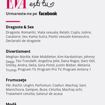
Urmareste-ne pe
Dragoste & Sex
Dragoste
Romantic
Viata sexuala
Relatii
Cuplu
Iubire
,
,
,
,
,
,
Casatorie
Sex
Kama Sutra
Pozitii sexuale Kamasutra
,
,
,
,
Declaratii de dragoste
Divertisment
Meghan Markle
Kate Middleton
Kim Kardashian
Johnny
,
,
,
Teo Trandafir
Angelina Jolie
Dana Rogoz
Dani Otil
Depp
,
,
,
,
,
Smiley
Andra
Delia
Gina Pistol
Justin Bieber
Melania
,
,
,
,
,
Program TV
Program Pro TV
Program Antena 1
Trump
,
,
,
Frumuseţe
Păr
Rochii
Unghii
Parfumuri
Coafuri
Machiaj
Sani
,
,
,
,
,
,
,
Manichiura
Sampon
Buze
Celulita
Machiaj ochi
,
,
,
,
,
Tratament celulita
Salonul de acasa
,
Modă