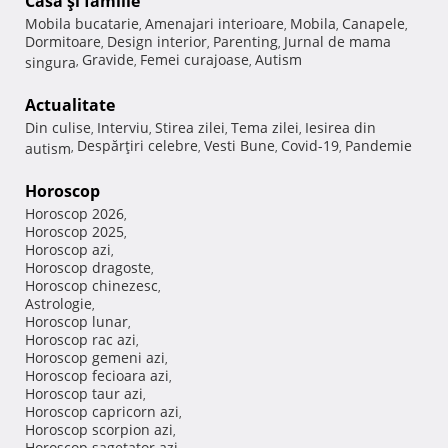
Casă şi familie
Mobila bucatarie
Amenajari interioare
Mobila
Canapele
,
,
,
,
Dormitoare
Design interior
Parenting
Jurnal de mama
,
,
,
Gravide
Femei curajoase
Autism
singura
,
,
,
Actualitate
Din culise
Interviu
Stirea zilei
Tema zilei
Iesirea din
,
,
,
,
Despărţiri celebre
Vesti Bune
Covid-19
Pandemie
autism
,
,
,
,
Horoscop
Horoscop 2026
,
Horoscop 2025
,
Horoscop azi
,
Horoscop dragoste
,
Horoscop chinezesc
,
Astrologie
,
Horoscop lunar
,
Horoscop rac azi
,
Horoscop gemeni azi
,
Horoscop fecioara azi
,
Horoscop taur azi
,
Horoscop capricorn azi
,
Horoscop scorpion azi
,
Horoscop sagetator azi