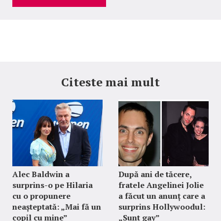
Citeste mai mult
Alec Baldwin a
După ani de tăcere,
surprins-o pe Hilaria
fratele Angelinei Jolie
cu o propunere
a făcut un anunț care a
neașteptată: „Mai fă un
surprins Hollywoodul:
copil cu mine”
„Sunt gay”