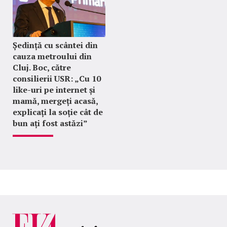
Ședință cu scântei din
cauza metroului din
Cluj. Boc, către
consilierii USR: „Cu 10
like-uri pe internet și
mamă, mergeți acasă,
explicați la soție cât de
bun ați fost astăzi”