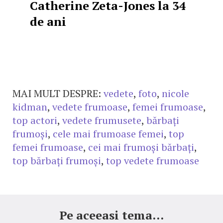
Catherine Zeta-Jones la 34
de ani
MAI MULT DESPRE:
vedete
,
foto
,
nicole
kidman
,
vedete frumoase
,
femei frumoase
,
top actori
,
vedete frumusete
,
bărbați
frumoși
,
cele mai frumoase femei
,
top
femei frumoase
,
cei mai frumoși bărbați
,
top bărbați frumoși
,
top vedete frumoase
Pe aceeasi tema...