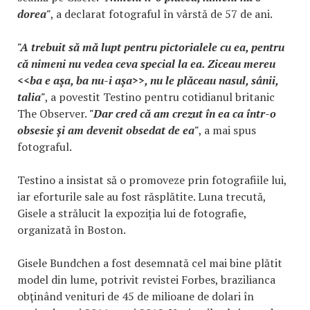
dorea"
, a declarat fotograful în vârstă de 57 de ani.
"A trebuit să mă lupt pentru pictorialele cu ea, pentru
că nimeni nu vedea ceva special la ea. Ziceau mereu
<<ba e așa, ba nu-i așa>>, nu le plăceau nasul, sânii,
talia"
, a povestit Testino pentru cotidianul britanic
The Observer.
"Dar cred că am crezut în ea ca într-o
obsesie și am devenit obsedat de ea"
, a mai spus
fotograful.
Testino a insistat să o promoveze prin fotografiile lui,
iar eforturile sale au fost răsplătite. Luna trecută,
Gisele a strălucit la expoziția lui de fotografie,
organizată în Boston.
Gisele Bundchen a fost desemnată cel mai bine plătit
model din lume, potrivit revistei Forbes, brazilianca
obţinând venituri de 45 de milioane de dolari în