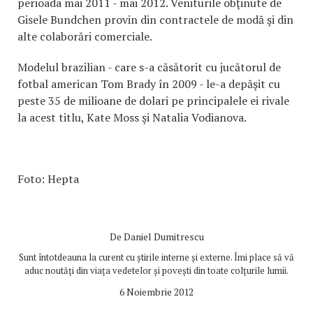
perioada mai 2011 - mai 2012. Veniturile obţinute de
Gisele Bundchen provin din contractele de modă şi din
alte colaborări comerciale.
Modelul brazilian - care s-a căsătorit cu jucătorul de
fotbal american Tom Brady în 2009 - le-a depăşit cu
peste 35 de milioane de dolari pe principalele ei rivale
la acest titlu, Kate Moss şi Natalia Vodianova.
Foto: Hepta
De
Daniel Dumitrescu
Sunt întotdeauna la curent cu știrile interne și externe. Îmi place să vă
aduc noutăți din viața vedetelor și povești din toate colțurile lumii.
6 Noiembrie 2012