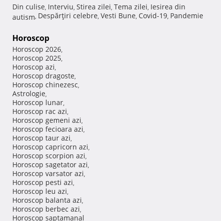
Din culise
Interviu
Stirea zilei
Tema zilei
Iesirea din
,
,
,
,
Despărţiri celebre
Vesti Bune
Covid-19
Pandemie
autism
,
,
,
,
Horoscop
Horoscop 2026
,
Horoscop 2025
,
Horoscop azi
,
Horoscop dragoste
,
Horoscop chinezesc
,
Astrologie
,
Horoscop lunar
,
Horoscop rac azi
,
Horoscop gemeni azi
,
Horoscop fecioara azi
,
Horoscop taur azi
,
Horoscop capricorn azi
,
Horoscop scorpion azi
,
Horoscop sagetator azi
,
Horoscop varsator azi
,
Horoscop pesti azi
,
Horoscop leu azi
,
Horoscop balanta azi
,
Horoscop berbec azi
,
Horoscop saptamanal