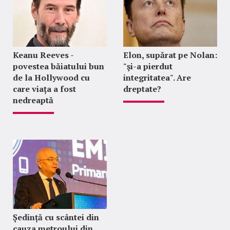
Keanu Reeves -
Elon, supărat pe Nolan:
povestea băiatului bun
"şi-a pierdut
de la Hollywood cu
integritatea". Are
care viața a fost
dreptate?
nedreaptă
Ședință cu scântei din
cauza metroului din