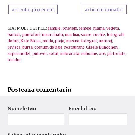
articolul precedent
articolul urmator
MAI MULT DESPRE:
familie
,
prieteni
,
femeie
,
mama
,
vedeta
,
barbat
,
pantaloni
,
insarcinata
,
machiaj
,
soare
,
rochie
,
fotografii
,
dolari
,
Kate Moss
,
moda
,
plaja
,
masina
,
fotograf
,
anturaj
,
revista
,
burta
,
costum de baie
,
restaurant
,
Gisele Bundchen
,
supermodel
,
pulover
,
sotul
,
imbracata
,
milioane
,
ore
,
pictoriale
,
localul
Posteaza comentariu
Numele tau
Emailul tau
Subiectul comentariului