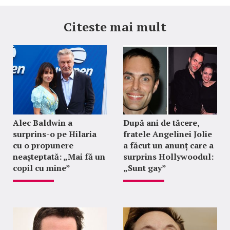
Citeste mai mult
Alec Baldwin a
După ani de tăcere,
surprins-o pe Hilaria
fratele Angelinei Jolie
cu o propunere
a făcut un anunț care a
neașteptată: „Mai fă un
surprins Hollywoodul:
copil cu mine”
„Sunt gay”