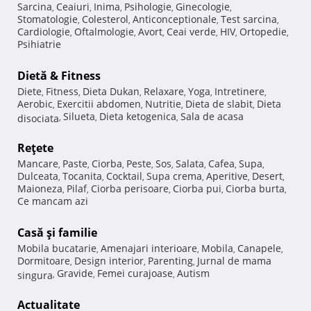
Sarcina
Ceaiuri
Inima
Psihologie
Ginecologie
,
,
,
,
,
Stomatologie
Colesterol
Anticonceptionale
Test sarcina
,
,
,
,
Cardiologie
Oftalmologie
Avort
Ceai verde
HIV
Ortopedie
,
,
,
,
,
,
Psihiatrie
Dietă & Fitness
Diete
Fitness
Dieta Dukan
Relaxare
Yoga
Intretinere
,
,
,
,
,
,
Aerobic
Exercitii abdomen
Nutritie
Dieta de slabit
Dieta
,
,
,
,
Silueta
Dieta ketogenica
Sala de acasa
disociata
,
,
,
Reţete
Mancare
Paste
Ciorba
Peste
Sos
Salata
Cafea
Supa
,
,
,
,
,
,
,
,
Dulceata
Tocanita
Cocktail
Supa crema
Aperitive
Desert
,
,
,
,
,
,
Maioneza
Pilaf
Ciorba perisoare
Ciorba pui
Ciorba burta
,
,
,
,
,
Ce mancam azi
Casă şi familie
Mobila bucatarie
Amenajari interioare
Mobila
Canapele
,
,
,
,
Dormitoare
Design interior
Parenting
Jurnal de mama
,
,
,
Gravide
Femei curajoase
Autism
singura
,
,
,
Actualitate