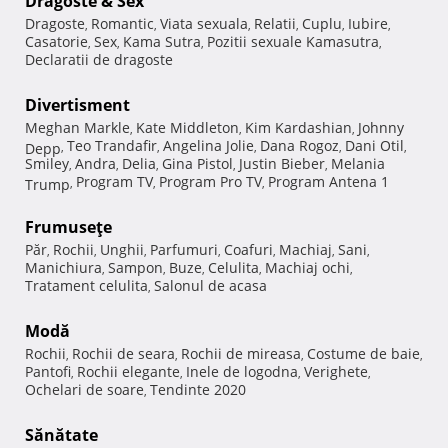
Dragoste & Sex
Dragoste
Romantic
Viata sexuala
Relatii
Cuplu
Iubire
,
,
,
,
,
,
Casatorie
Sex
Kama Sutra
Pozitii sexuale Kamasutra
,
,
,
,
Declaratii de dragoste
Divertisment
Meghan Markle
Kate Middleton
Kim Kardashian
Johnny
,
,
,
Teo Trandafir
Angelina Jolie
Dana Rogoz
Dani Otil
Depp
,
,
,
,
,
Smiley
Andra
Delia
Gina Pistol
Justin Bieber
Melania
,
,
,
,
,
Program TV
Program Pro TV
Program Antena 1
Trump
,
,
,
Frumuseţe
Păr
Rochii
Unghii
Parfumuri
Coafuri
Machiaj
Sani
,
,
,
,
,
,
,
Manichiura
Sampon
Buze
Celulita
Machiaj ochi
,
,
,
,
,
Tratament celulita
Salonul de acasa
,
Modă
Rochii
Rochii de seara
Rochii de mireasa
Costume de baie
,
,
,
,
Pantofi
Rochii elegante
Inele de logodna
Verighete
,
,
,
,
Ochelari de soare
Tendinte 2020
,
Sănătate