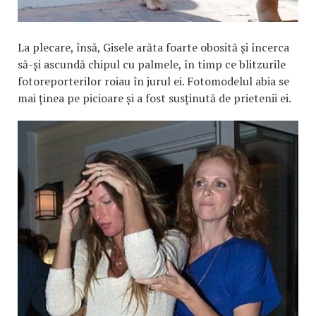
La plecare, însă, Gisele arăta foarte obosită și încerca
să-și ascundă chipul cu palmele, în timp ce blitzurile
fotoreporterilor roiau în jurul ei. Fotomodelul abia se
mai ținea pe picioare și a fost susținută de prietenii ei.