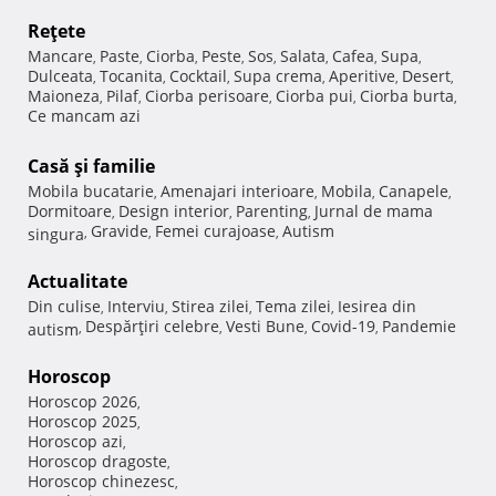
Reţete
Mancare
Paste
Ciorba
Peste
Sos
Salata
Cafea
Supa
,
,
,
,
,
,
,
,
Dulceata
Tocanita
Cocktail
Supa crema
Aperitive
Desert
,
,
,
,
,
,
Maioneza
Pilaf
Ciorba perisoare
Ciorba pui
Ciorba burta
,
,
,
,
,
Ce mancam azi
Casă şi familie
Mobila bucatarie
Amenajari interioare
Mobila
Canapele
,
,
,
,
Dormitoare
Design interior
Parenting
Jurnal de mama
,
,
,
Gravide
Femei curajoase
Autism
singura
,
,
,
Actualitate
Din culise
Interviu
Stirea zilei
Tema zilei
Iesirea din
,
,
,
,
Despărţiri celebre
Vesti Bune
Covid-19
Pandemie
autism
,
,
,
,
Horoscop
Horoscop 2026
,
Horoscop 2025
,
Horoscop azi
,
Horoscop dragoste
,
Horoscop chinezesc
,