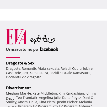
Urmareste-ne pe
Dragoste & Sex
Dragoste
Romantic
Viata sexuala
Relatii
Cuplu
Iubire
,
,
,
,
,
,
Casatorie
Sex
Kama Sutra
Pozitii sexuale Kamasutra
,
,
,
,
Declaratii de dragoste
Divertisment
Meghan Markle
Kate Middleton
Kim Kardashian
Johnny
,
,
,
Teo Trandafir
Angelina Jolie
Dana Rogoz
Dani Otil
Depp
,
,
,
,
,
Smiley
Andra
Delia
Gina Pistol
Justin Bieber
Melania
,
,
,
,
,
Program TV
Program Pro TV
Program Antena 1
Trump
,
,
,