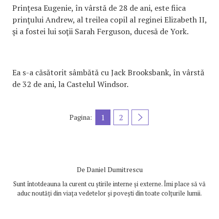
Prințesa Eugenie, în vârstă de 28 de ani, este fiica
prinţului Andrew, al treilea copil al reginei Elizabeth II,
şi a fostei lui soţii Sarah Ferguson, ducesă de York.
Ea s-a căsătorit sâmbătă cu Jack Brooksbank, în vârstă
de 32 de ani, la Castelul Windsor.
1
2
Pagina:
De
Daniel Dumitrescu
Sunt întotdeauna la curent cu știrile interne și externe. Îmi place să vă
aduc noutăți din viața vedetelor și povești din toate colțurile lumii.