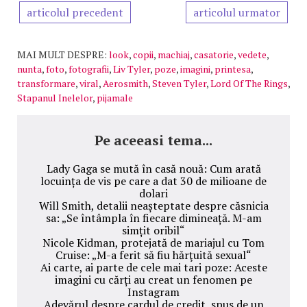
articolul precedent
articolul urmator
MAI MULT DESPRE:
look
,
copii
,
machiaj
,
casatorie
,
vedete
,
nunta
,
foto
,
fotografii
,
Liv Tyler
,
poze
,
imagini
,
printesa
,
transformare
,
viral
,
Aerosmith
,
Steven Tyler
,
Lord Of The Rings
,
Stapanul Inelelor
,
pijamale
Pe aceeasi tema...
Lady Gaga se mută în casă nouă: Cum arată
locuința de vis pe care a dat 30 de milioane de
dolari
Will Smith, detalii neașteptate despre căsnicia
sa: „Se întâmpla în fiecare dimineață. M-am
simțit oribil“
Nicole Kidman, protejată de mariajul cu Tom
Cruise: „M-a ferit să fiu hărţuită sexual“
Ai carte, ai parte de cele mai tari poze: Aceste
imagini cu cărți au creat un fenomen pe
Instagram
Adevărul despre cardul de credit, spus de un