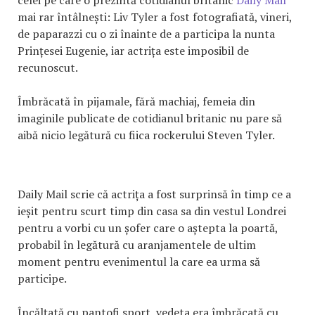
mai rar întâlnești: Liv Tyler a fost fotografiată, vineri,
de paparazzi cu o zi înainte de a participa la nunta
Prințesei Eugenie, iar actrița este imposibil de
recunoscut.
Îmbrăcată în pijamale, fără machiaj, femeia din
imaginile publicate de cotidianul britanic nu pare să
aibă nicio legătură cu fiica rockerului Steven Tyler.
Daily Mail scrie că actrița a fost surprinsă în timp ce a
ieșit pentru scurt timp din casa sa din vestul Londrei
pentru a vorbi cu un șofer care o aștepta la poartă,
probabil în legătură cu aranjamentele de ultim
moment pentru evenimentul la care ea urma să
participe.
Încălțată cu pantofi sport, vedeta era îmbrăcată cu