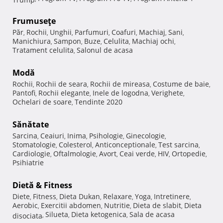
Frumuseţe
Păr
Rochii
Unghii
Parfumuri
Coafuri
Machiaj
Sani
,
,
,
,
,
,
,
Manichiura
Sampon
Buze
Celulita
Machiaj ochi
,
,
,
,
,
Tratament celulita
Salonul de acasa
,
Modă
Rochii
Rochii de seara
Rochii de mireasa
Costume de baie
,
,
,
,
Pantofi
Rochii elegante
Inele de logodna
Verighete
,
,
,
,
Ochelari de soare
Tendinte 2020
,
Sănătate
Sarcina
Ceaiuri
Inima
Psihologie
Ginecologie
,
,
,
,
,
Stomatologie
Colesterol
Anticonceptionale
Test sarcina
,
,
,
,
Cardiologie
Oftalmologie
Avort
Ceai verde
HIV
Ortopedie
,
,
,
,
,
,
Psihiatrie
Dietă & Fitness
Diete
Fitness
Dieta Dukan
Relaxare
Yoga
Intretinere
,
,
,
,
,
,
Aerobic
Exercitii abdomen
Nutritie
Dieta de slabit
Dieta
,
,
,
,
Silueta
Dieta ketogenica
Sala de acasa
disociata
,
,
,