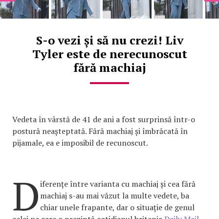
S-o vezi și să nu crezi! Liv
Tyler este de nerecunoscut
fără machiaj
Vedeta în vârstă de 41 de ani a fost surprinsă într-o
postură neașteptată. Fără machiaj și îmbrăcată în
pijamale, ea e imposibil de recunoscut.
D
iferențe între varianta cu machiaj și cea fără
machiaj s-au mai văzut la multe vedete, ba
chiar unele frapante, dar o situație de genul
celei pe care o prezintă cotidianul britanic
Daily Mail