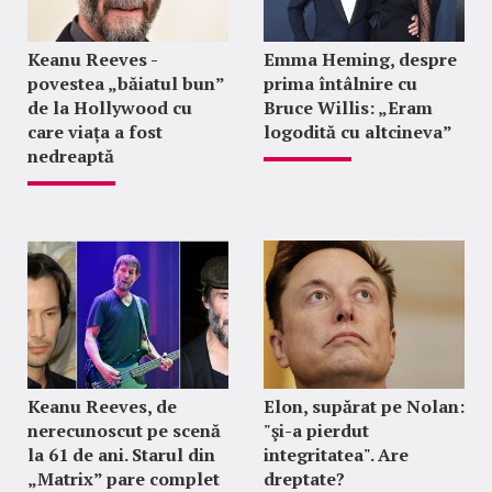
Keanu Reeves -
Emma Heming, despre
povestea „băiatul bun”
prima întâlnire cu
de la Hollywood cu
Bruce Willis: „Eram
care viața a fost
logodită cu altcineva”
nedreaptă
Keanu Reeves, de
Elon, supărat pe Nolan:
nerecunoscut pe scenă
"şi-a pierdut
la 61 de ani. Starul din
integritatea". Are
„Matrix” pare complet
dreptate?