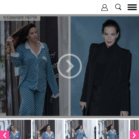
Inregistreaza
© Copyright: HEPTA