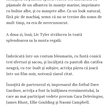
pijamale de un albastru în nuanțe marine, imprimate
cu buline albe, și cu manșete albe. Cu un look natural,
fără pic de machiaj, semn că nu se trezise din somn de
mult timp, ea era de nerecunoscut.
A doua zi, însă, Liv Tyler strălucea în toată
splendoarea sa la nunta regală.
Îmbrăcată într-un costum bleumarin, cu fustă conică
trei sferturi și sacou, și încălțată cu pantofi din catifea
neagră, cu toc înalt și subșire, actrița părea că joacă
într-un film noir, notează ziarul citat.
Însoțită de partenerul ei, impresarul din fotbal Dave
Gardner, actrița a fost la înălțimea evenimentului, la
care au mai participat vedete precum Cara Delevingne,
James Blunt, Ellie Goulding și Naomi Campbell.