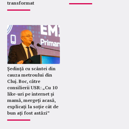
transformat
Ședință cu scântei din
cauza metroului din
Cluj. Boc, către
consilierii USR: „Cu 10
like-uri pe internet și
mamă, mergeți acasă,
explicați la soție cât de
bun ați fost astăzi”