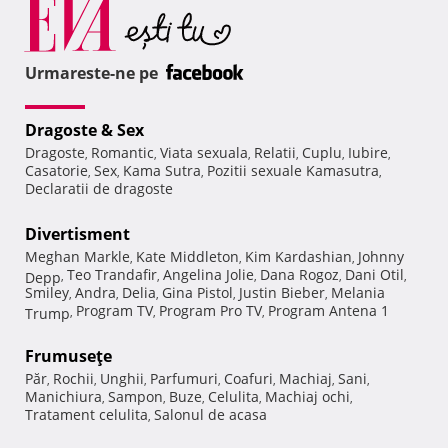
Urmareste-ne pe
Dragoste & Sex
Dragoste
Romantic
Viata sexuala
Relatii
Cuplu
Iubire
,
,
,
,
,
,
Casatorie
Sex
Kama Sutra
Pozitii sexuale Kamasutra
,
,
,
,
Declaratii de dragoste
Divertisment
Meghan Markle
Kate Middleton
Kim Kardashian
Johnny
,
,
,
Teo Trandafir
Angelina Jolie
Dana Rogoz
Dani Otil
Depp
,
,
,
,
,
Smiley
Andra
Delia
Gina Pistol
Justin Bieber
Melania
,
,
,
,
,
Program TV
Program Pro TV
Program Antena 1
Trump
,
,
,
Frumuseţe
Păr
Rochii
Unghii
Parfumuri
Coafuri
Machiaj
Sani
,
,
,
,
,
,
,
Manichiura
Sampon
Buze
Celulita
Machiaj ochi
,
,
,
,
,
Tratament celulita
Salonul de acasa
,