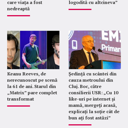
care viața a fost
logodită cu altcineva”
nedreaptă
Keanu Reeves, de
Ședință cu scântei din
nerecunoscut pe scenă
cauza metroului din
la 61 de ani. Starul din
Cluj. Boc, către
„Matrix” pare complet
consilierii USR: „Cu 10
transformat
like-uri pe internet și
mamă, mergeți acasă,
explicați la soție cât de
bun ați fost astăzi”