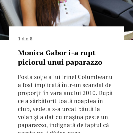
1
din
8
Monica Gabor i-a rupt
piciorul unui paparazzo
Fosta soţie a lui Irinel Columbeanu
a fost implicată într-un scandal de
proporţii în vara anului 2010. După
ce a sărbătorit toată noaptea în
club, vedeta s-a urcat băută la
volan şi a dat cu maşina peste un
paparazzo, indignată de faptul că
acesta nu-i dădea pace.