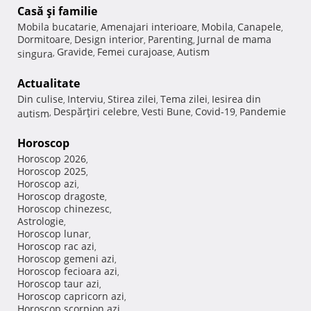
Casă şi familie
Mobila bucatarie
Amenajari interioare
Mobila
Canapele
,
,
,
,
Dormitoare
Design interior
Parenting
Jurnal de mama
,
,
,
Gravide
Femei curajoase
Autism
singura
,
,
,
Actualitate
Din culise
Interviu
Stirea zilei
Tema zilei
Iesirea din
,
,
,
,
Despărţiri celebre
Vesti Bune
Covid-19
Pandemie
autism
,
,
,
,
Horoscop
Horoscop 2026
,
Horoscop 2025
,
Horoscop azi
,
Horoscop dragoste
,
Horoscop chinezesc
,
Astrologie
,
Horoscop lunar
,
Horoscop rac azi
,
Horoscop gemeni azi
,
Horoscop fecioara azi
,
Horoscop taur azi
,
Horoscop capricorn azi
,
Horoscop scorpion azi
,