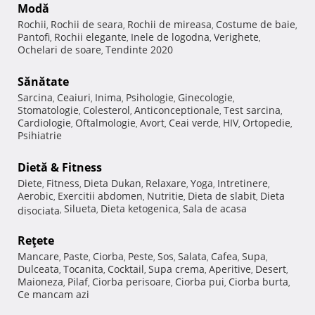
Modă
Rochii
Rochii de seara
Rochii de mireasa
Costume de baie
,
,
,
,
Pantofi
Rochii elegante
Inele de logodna
Verighete
,
,
,
,
Ochelari de soare
Tendinte 2020
,
Sănătate
Sarcina
Ceaiuri
Inima
Psihologie
Ginecologie
,
,
,
,
,
Stomatologie
Colesterol
Anticonceptionale
Test sarcina
,
,
,
,
Cardiologie
Oftalmologie
Avort
Ceai verde
HIV
Ortopedie
,
,
,
,
,
,
Psihiatrie
Dietă & Fitness
Diete
Fitness
Dieta Dukan
Relaxare
Yoga
Intretinere
,
,
,
,
,
,
Aerobic
Exercitii abdomen
Nutritie
Dieta de slabit
Dieta
,
,
,
,
Silueta
Dieta ketogenica
Sala de acasa
disociata
,
,
,
Reţete
Mancare
Paste
Ciorba
Peste
Sos
Salata
Cafea
Supa
,
,
,
,
,
,
,
,
Dulceata
Tocanita
Cocktail
Supa crema
Aperitive
Desert
,
,
,
,
,
,
Maioneza
Pilaf
Ciorba perisoare
Ciorba pui
Ciorba burta
,
,
,
,
,
Ce mancam azi