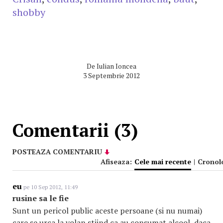
shobby
De
Iulian Ioncea
3 Septembrie 2012
Comentarii (3)
POSTEAZA COMENTARIU
Afiseaza:
Cele mai recente
|
Cronol
eu
pe 10 Sep 2012, 11:49
rusine sa le fie
Sunt un pericol public aceste persoane (si nu numai)
care se urca la volan stiind ca au consumat alcool, daca