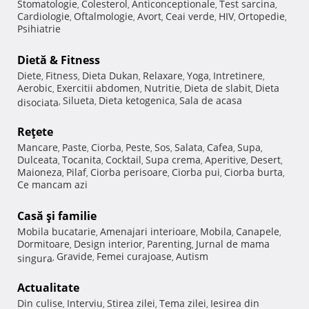
Stomatologie
Colesterol
Anticonceptionale
Test sarcina
,
,
,
,
Cardiologie
Oftalmologie
Avort
Ceai verde
HIV
Ortopedie
,
,
,
,
,
,
Psihiatrie
Dietă & Fitness
Diete
Fitness
Dieta Dukan
Relaxare
Yoga
Intretinere
,
,
,
,
,
,
Aerobic
Exercitii abdomen
Nutritie
Dieta de slabit
Dieta
,
,
,
,
Silueta
Dieta ketogenica
Sala de acasa
disociata
,
,
,
Reţete
Mancare
Paste
Ciorba
Peste
Sos
Salata
Cafea
Supa
,
,
,
,
,
,
,
,
Dulceata
Tocanita
Cocktail
Supa crema
Aperitive
Desert
,
,
,
,
,
,
Maioneza
Pilaf
Ciorba perisoare
Ciorba pui
Ciorba burta
,
,
,
,
,
Ce mancam azi
Casă şi familie
Mobila bucatarie
Amenajari interioare
Mobila
Canapele
,
,
,
,
Dormitoare
Design interior
Parenting
Jurnal de mama
,
,
,
Gravide
Femei curajoase
Autism
singura
,
,
,
Actualitate
Din culise
Interviu
Stirea zilei
Tema zilei
Iesirea din
,
,
,
,