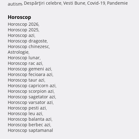
Despărţiri celebre
Vesti Bune
Covid-19
Pandemie
autism
,
,
,
,
Horoscop
Horoscop 2026
,
Horoscop 2025
,
Horoscop azi
,
Horoscop dragoste
,
Horoscop chinezesc
,
Astrologie
,
Horoscop lunar
,
Horoscop rac azi
,
Horoscop gemeni azi
,
Horoscop fecioara azi
,
Horoscop taur azi
,
Horoscop capricorn azi
,
Horoscop scorpion azi
,
Horoscop sagetator azi
,
Horoscop varsator azi
,
Horoscop pesti azi
,
Horoscop leu azi
,
Horoscop balanta azi
,
Horoscop berbec azi
,
Horoscop saptamanal