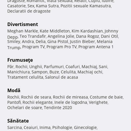
Dragoste
Romantic
Viata sexuala
Relatii
Cuplu
Iubire
,
,
,
,
,
,
Casatorie
Sex
Kama Sutra
Pozitii sexuale Kamasutra
,
,
,
,
Declaratii de dragoste
Divertisment
Meghan Markle
Kate Middleton
Kim Kardashian
Johnny
,
,
,
Teo Trandafir
Angelina Jolie
Dana Rogoz
Dani Otil
Depp
,
,
,
,
,
Smiley
Andra
Delia
Gina Pistol
Justin Bieber
Melania
,
,
,
,
,
Program TV
Program Pro TV
Program Antena 1
Trump
,
,
,
Frumuseţe
Păr
Rochii
Unghii
Parfumuri
Coafuri
Machiaj
Sani
,
,
,
,
,
,
,
Manichiura
Sampon
Buze
Celulita
Machiaj ochi
,
,
,
,
,
Tratament celulita
Salonul de acasa
,
Modă
Rochii
Rochii de seara
Rochii de mireasa
Costume de baie
,
,
,
,
Pantofi
Rochii elegante
Inele de logodna
Verighete
,
,
,
,
Ochelari de soare
Tendinte 2020
,
Sănătate
Sarcina
Ceaiuri
Inima
Psihologie
Ginecologie
,
,
,
,
,