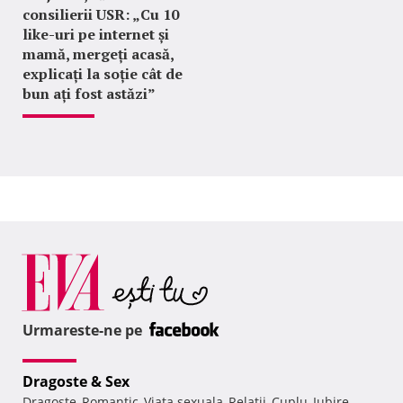
consilierii USR: „Cu 10
like-uri pe internet și
mamă, mergeți acasă,
explicați la soție cât de
bun ați fost astăzi”
Urmareste-ne pe
Dragoste & Sex
Dragoste
Romantic
Viata sexuala
Relatii
Cuplu
Iubire
,
,
,
,
,
,