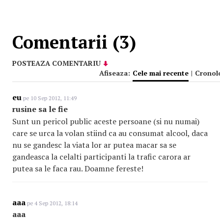
Comentarii (3)
POSTEAZA COMENTARIU
Afiseaza:
Cele mai recente
|
Cronol
eu
pe 10 Sep 2012, 11:49
rusine sa le fie
Sunt un pericol public aceste persoane (si nu numai)
care se urca la volan stiind ca au consumat alcool, daca
nu se gandesc la viata lor ar putea macar sa se
gandeasca la celalti participanti la trafic carora ar
putea sa le faca rau. Doamne fereste!
aaa
pe 4 Sep 2012, 18:14
aaa