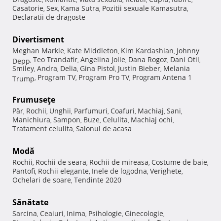
Casatorie
Sex
Kama Sutra
Pozitii sexuale Kamasutra
,
,
,
,
Declaratii de dragoste
Divertisment
Meghan Markle
Kate Middleton
Kim Kardashian
Johnny
,
,
,
Teo Trandafir
Angelina Jolie
Dana Rogoz
Dani Otil
Depp
,
,
,
,
,
Smiley
Andra
Delia
Gina Pistol
Justin Bieber
Melania
,
,
,
,
,
Program TV
Program Pro TV
Program Antena 1
Trump
,
,
,
Frumuseţe
Păr
Rochii
Unghii
Parfumuri
Coafuri
Machiaj
Sani
,
,
,
,
,
,
,
Manichiura
Sampon
Buze
Celulita
Machiaj ochi
,
,
,
,
,
Tratament celulita
Salonul de acasa
,
Modă
Rochii
Rochii de seara
Rochii de mireasa
Costume de baie
,
,
,
,
Pantofi
Rochii elegante
Inele de logodna
Verighete
,
,
,
,
Ochelari de soare
Tendinte 2020
,
Sănătate
Sarcina
Ceaiuri
Inima
Psihologie
Ginecologie
,
,
,
,
,