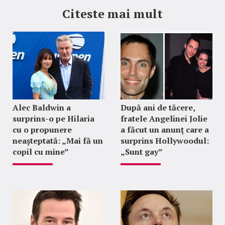
Citeste mai mult
Alec Baldwin a
După ani de tăcere,
surprins-o pe Hilaria
fratele Angelinei Jolie
cu o propunere
a făcut un anunț care a
neașteptată: „Mai fă un
surprins Hollywoodul:
copil cu mine”
„Sunt gay”