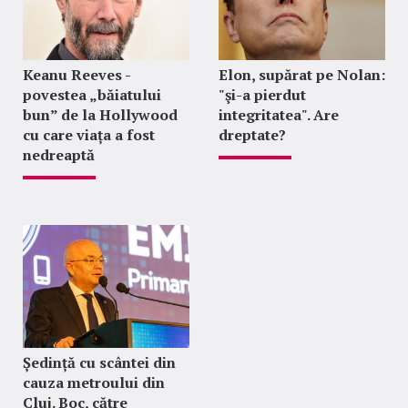
Keanu Reeves -
Elon, supărat pe Nolan:
povestea „băiatului
"şi-a pierdut
bun” de la Hollywood
integritatea". Are
cu care viața a fost
dreptate?
nedreaptă
Ședință cu scântei din
cauza metroului din
Cluj. Boc, către