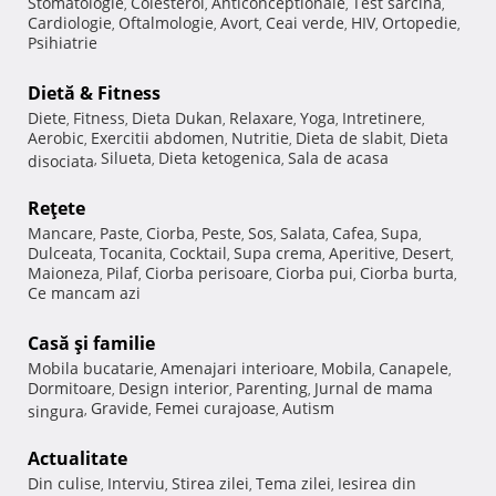
Stomatologie
Colesterol
Anticonceptionale
Test sarcina
,
,
,
,
Cardiologie
Oftalmologie
Avort
Ceai verde
HIV
Ortopedie
,
,
,
,
,
,
Psihiatrie
Dietă & Fitness
Diete
Fitness
Dieta Dukan
Relaxare
Yoga
Intretinere
,
,
,
,
,
,
Aerobic
Exercitii abdomen
Nutritie
Dieta de slabit
Dieta
,
,
,
,
Silueta
Dieta ketogenica
Sala de acasa
disociata
,
,
,
Reţete
Mancare
Paste
Ciorba
Peste
Sos
Salata
Cafea
Supa
,
,
,
,
,
,
,
,
Dulceata
Tocanita
Cocktail
Supa crema
Aperitive
Desert
,
,
,
,
,
,
Maioneza
Pilaf
Ciorba perisoare
Ciorba pui
Ciorba burta
,
,
,
,
,
Ce mancam azi
Casă şi familie
Mobila bucatarie
Amenajari interioare
Mobila
Canapele
,
,
,
,
Dormitoare
Design interior
Parenting
Jurnal de mama
,
,
,
Gravide
Femei curajoase
Autism
singura
,
,
,
Actualitate
Din culise
Interviu
Stirea zilei
Tema zilei
Iesirea din
,
,
,
,