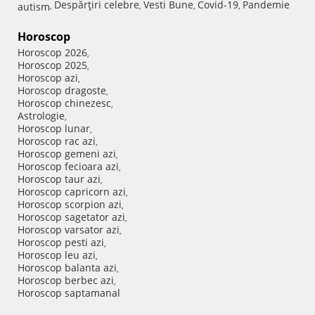
Despărţiri celebre
Vesti Bune
Covid-19
Pandemie
autism
,
,
,
,
Horoscop
Horoscop 2026
,
Horoscop 2025
,
Horoscop azi
,
Horoscop dragoste
,
Horoscop chinezesc
,
Astrologie
,
Horoscop lunar
,
Horoscop rac azi
,
Horoscop gemeni azi
,
Horoscop fecioara azi
,
Horoscop taur azi
,
Horoscop capricorn azi
,
Horoscop scorpion azi
,
Horoscop sagetator azi
,
Horoscop varsator azi
,
Horoscop pesti azi
,
Horoscop leu azi
,
Horoscop balanta azi
,
Horoscop berbec azi
,
Horoscop saptamanal