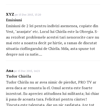
XYZ
pe 15 Dec 2015, 15:20
Emisiuni
Emisiuni de 2 lei pentru indivizi asemenea, copiate din
Vest, "aranjate" etc. Locul lui Chirila este la Obregia. S-
au rezolvat problemele acestei tari nenorocite care nu
mai este a noastra decit pe hirtie, a ramas de discutat
situatia cioflingarului de Chirila. Mda, asta spune tot
despre noi ca natie....
Ana
pe 15 Dec 2015, 14:21
Tudor Chirila
Tudor Chirila nu ar avea nimic de pierdut, PRO TV ar
avea daca ar renunta la el. Omul acesta este foarte
inzestrat. Eu apreciez atitudinea lui militanta; lui chiar
ii pasa de aceasta tara. Felicitari pentru cântec!
Tincuta este talentata, dar un pic rasfatata. Are tot