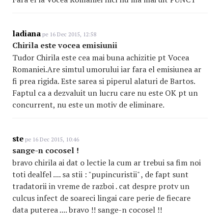
ladiana
pe 16 Dec 2015, 12:58
Chirila este vocea emisiunii
Tudor Chirila este cea mai buna achizitie pt Vocea
Romaniei.Are simtul umorului iar fara el emisiunea ar
fi prea rigida. Este sarea si piperul alaturi de Bartos.
Faptul ca a dezvaluit un lucru care nu este OK pt un
concurrent, nu este un motiv de eliminare.
ste
pe 16 Dec 2015, 10:46
sange-n cocosel !
bravo chirila ai dat o lectie la cum ar trebui sa fim noi
toti dealfel .... sa stii : "pupincuristii" , de fapt sunt
tradatorii in vreme de razboi . cat despre protv un
culcus infect de soareci lingai care perie de fiecare
data puterea .... bravo !! sange-n cocosel !!