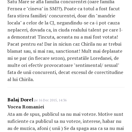
Satu Mare se afla familia concurentei (oare familia
Fernea e "cineva" in SM??). Poate ca totul a fost facut
fara stirea familiei/ concurentei, doar din "mandrie
locala" a celor de la CJ, negandindu-se ca-i pot cauza
neplaceri, dovada ca, in ciuda realului talent pe care l-
a demonstrat Tincuta, aceasta nu a mai fost votata!
Pacat pentru ea! Dar in niciun caz Chirila nu ar trebui
blamat sau, si mai rau, sanctionat! Mult mai deplasate
mi se par (in fiecare sezon), prestatiile Loredanei, de
multe ori efectiv provocatoare "sentimental/ sexual"
fata de unii concurenti, decat excesul de corectitudine
al lui Chirila.
Balaj Dorel
pe 16 Dec 2015, 14:36
Vocea Romaniei
Ata am de spus, publicul sa nu mai voteze. Motive sunt
suficiente ca publicul sa nu voteze, interese, habar nu
au de muzica, afoni ( unii ) Se da spaga asa ca sa nu mai