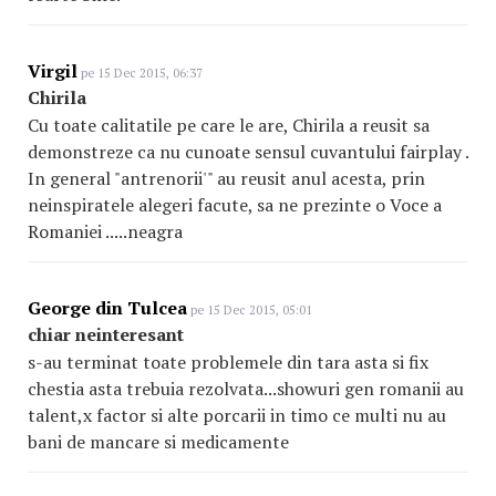
Virgil
pe 15 Dec 2015, 06:37
Chirila
Cu toate calitatile pe care le are, Chirila a reusit sa
demonstreze ca nu cunoate sensul cuvantului fairplay .
In general "antrenorii'" au reusit anul acesta, prin
neinspiratele alegeri facute, sa ne prezinte o Voce a
Romaniei .....neagra
George din Tulcea
pe 15 Dec 2015, 05:01
chiar neinteresant
s-au terminat toate problemele din tara asta si fix
chestia asta trebuia rezolvata...showuri gen romanii au
talent,x factor si alte porcarii in timo ce multi nu au
bani de mancare si medicamente