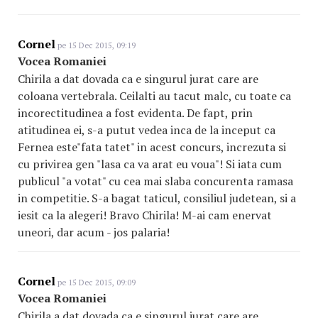
Cornel
pe 15 Dec 2015, 09:19
Vocea Romaniei
Chirila a dat dovada ca e singurul jurat care are
coloana vertebrala. Ceilalti au tacut malc, cu toate ca
incorectitudinea a fost evidenta. De fapt, prin
atitudinea ei, s-a putut vedea inca de la inceput ca
Fernea este"fata tatet" in acest concurs, increzuta si
cu privirea gen "lasa ca va arat eu voua"! Si iata cum
publicul "a votat" cu cea mai slaba concurenta ramasa
in competitie. S-a bagat taticul, consiliul judetean, si a
iesit ca la alegeri! Bravo Chirila! M-ai cam enervat
uneori, dar acum - jos palaria!
Cornel
pe 15 Dec 2015, 09:09
Vocea Romaniei
Chirila a dat dovada ca e singurul jurat care are