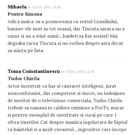
Mihaela
pe 15 Dec 2015, 13:30
Pentru Simona
Adica maica-sa o promoveaza cu restul Consiliului,
banner-ele sunt in tot orasul, dar Tincuta saraca nu a
vazut si nu a stiut nimic...haideti sa fim seriosi! Mai
degraba tacea Tincuta si nu vorbea despre asta decat
sa minta pe fata.
Toma Coinstantinescu
pe 15 Dec 2015, 12:30
Tudor Chirila
Actor inzestrat cu har si cantaret inteligent, jurat
nonconformist, dar competent si sincer, nu indeajuns
de meritat de o televiziune comerciala, Tudor Chirila
trebuie sa ramana in calduta emisiune a ProTv, macar
si pentru exemplul de onestitate si curaj pe care-l
ofera tinerilor. Cat despre mamica ingrijorata de faptul
ca baiatelul ei a auzit cuvantul... ingrozitor care incepe