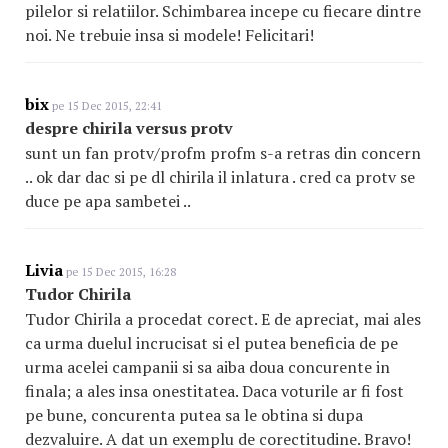
pilelor si relatiilor. Schimbarea incepe cu fiecare dintre
noi. Ne trebuie insa si modele! Felicitari!
bix
pe 15 Dec 2015, 22:41
despre chirila versus protv
sunt un fan protv/profm profm s-a retras din concern
.. ok dar dac si pe dl chirila il inlatura . cred ca protv se
duce pe apa sambetei ..
Livia
pe 15 Dec 2015, 16:28
Tudor Chirila
Tudor Chirila a procedat corect. E de apreciat, mai ales
ca urma duelul incrucisat si el putea beneficia de pe
urma acelei campanii si sa aiba doua concurente in
finala; a ales insa onestitatea. Daca voturile ar fi fost
pe bune, concurenta putea sa le obtina si dupa
dezvaluire. A dat un exemplu de corectitudine. Bravo!