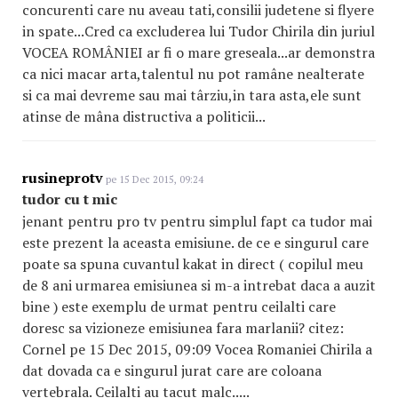
concurenti care nu aveau tati,consilii judetene si flyere
in spate...Cred ca excluderea lui Tudor Chirila din juriul
VOCEA ROMÂNIEI ar fi o mare greseala...ar demonstra
ca nici macar arta,talentul nu pot ramâne nealterate
si ca mai devreme sau mai târziu,in tara asta,ele sunt
atinse de mâna distructiva a politicii...
rusineprotv
pe 15 Dec 2015, 09:24
tudor cu t mic
jenant pentru pro tv pentru simplul fapt ca tudor mai
este prezent la aceasta emisiune. de ce e singurul care
poate sa spuna cuvantul kakat in direct ( copilul meu
de 8 ani urmarea emisiunea si m-a intrebat daca a auzit
bine ) este exemplu de urmat pentru ceilalti care
doresc sa vizioneze emisiunea fara marlanii? citez:
Cornel pe 15 Dec 2015, 09:09 Vocea Romaniei Chirila a
dat dovada ca e singurul jurat care are coloana
vertebrala. Ceilalti au tacut malc.....