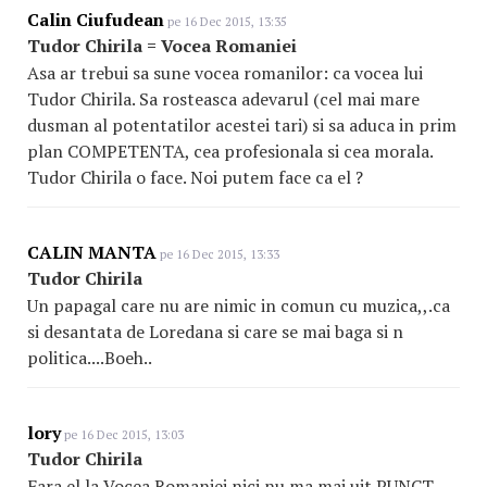
Calin Ciufudean
pe 16 Dec 2015, 13:35
Tudor Chirila = Vocea Romaniei
Asa ar trebui sa sune vocea romanilor: ca vocea lui
Tudor Chirila. Sa rosteasca adevarul (cel mai mare
dusman al potentatilor acestei tari) si sa aduca in prim
plan COMPETENTA, cea profesionala si cea morala.
Tudor Chirila o face. Noi putem face ca el ?
CALIN MANTA
pe 16 Dec 2015, 13:33
Tudor Chirila
Un papagal care nu are nimic in comun cu muzica,,.ca
si desantata de Loredana si care se mai baga si n
politica....Boeh..
lory
pe 16 Dec 2015, 13:03
Tudor Chirila
Fara el la Vocea Romaniei nici nu ma mai uit PUNCT