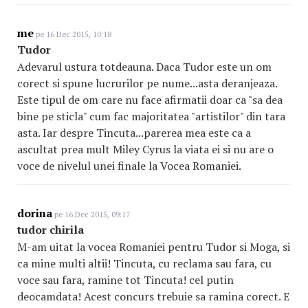
me
pe 16 Dec 2015, 10:18
Tudor
Adevarul ustura totdeauna. Daca Tudor este un om
corect si spune lucrurilor pe nume...asta deranjeaza.
Este tipul de om care nu face afirmatii doar ca "sa dea
bine pe sticla" cum fac majoritatea "artistilor" din tara
asta. Iar despre Tincuta...parerea mea este ca a
ascultat prea mult Miley Cyrus la viata ei si nu are o
voce de nivelul unei finale la Vocea Romaniei.
dorina
pe 16 Dec 2015, 09:17
tudor chirila
M-am uitat la vocea Romaniei pentru Tudor si Moga, si
ca mine multi altii! Tincuta, cu reclama sau fara, cu
voce sau fara, ramine tot Tincuta! cel putin
deocamdata! Acest concurs trebuie sa ramina corect. E