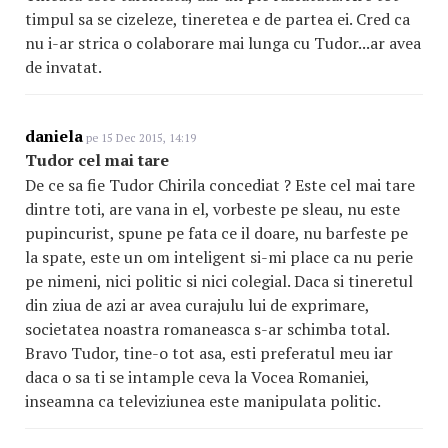
timpul sa se cizeleze, tineretea e de partea ei. Cred ca
nu i-ar strica o colaborare mai lunga cu Tudor...ar avea
de invatat.
daniela
pe 15 Dec 2015, 14:19
Tudor cel mai tare
De ce sa fie Tudor Chirila concediat ? Este cel mai tare
dintre toti, are vana in el, vorbeste pe sleau, nu este
pupincurist, spune pe fata ce il doare, nu barfeste pe
la spate, este un om inteligent si-mi place ca nu perie
pe nimeni, nici politic si nici colegial. Daca si tineretul
din ziua de azi ar avea curajulu lui de exprimare,
societatea noastra romaneasca s-ar schimba total.
Bravo Tudor, tine-o tot asa, esti preferatul meu iar
daca o sa ti se intample ceva la Vocea Romaniei,
inseamna ca televiziunea este manipulata politic.