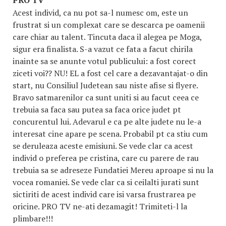
Acest individ, ca nu pot sa-l numesc om, este un
frustrat si un complexat care se descarca pe oamenii
care chiar au talent. Tincuta daca il alegea pe Moga,
sigur era finalista. S-a vazut ce fata a facut chirila
inainte sa se anunte votul publicului: a fost corect
ziceti voi?? NU! EL a fost cel care a dezavantajat-o din
start, nu Consiliul Judetean sau niste afise si flyere.
Bravo satmarenilor ca sunt uniti si au facut ceea ce
trebuia sa faca sau putea sa faca orice judet pt
concurentul lui. Adevarul e ca pe alte judete nu le-a
interesat cine apare pe scena. Probabil pt ca stiu cum
se deruleaza aceste emisiuni. Se vede clar ca acest
individ o preferea pe cristina, care cu parere de rau
trebuia sa se adreseze Fundatiei Mereu aproape si nu la
vocea romaniei. Se vede clar ca si ceilalti jurati sunt
sictiriti de acest individ care isi varsa frustrarea pe
oricine. PRO TV ne-ati dezamagit! Trimiteti-l la
plimbare!!!