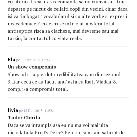
cu litera a treia, i-as recomanda sa nu cumva sa-l tina
departe pe micut de ceilalti copii din vecini, chiar daca
isi va "imbogati" vocabularul si cu alte vorbe si expresii
neacademice. Cei ce cresc intr-o atmosfera total
antiseptica risca sa clacheze, mai devreme sau mai
tarziu, la contactul cu viata reala.
Ela
pe 15 Dec 2015, 12:23
Un show compromis
Show-ul si-a pierdut credibilitatea cam din sezonul
3...iar ceea ce au facut anu' asta cu Rait, Vladau &
comp. i-a compromis total.
livia
pe 15 Dec 2015, 11:58
Tudor Chirila
Daca se va intampla asa eu nu ma voi mai uita
niciodata la ProTv.De ce? Pentru ca m-am saturat de