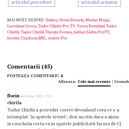
articolul precedent
articolul urmator
MAI MULT DESPRE:
Smiley
,
Horia Brenciu
,
Marius Moga
,
Loredana Groza
,
Tudor Chirila Pro TV
,
Vocea României Tudor
Chirilă
,
Tudor Chirilă Tincuţa Fernea
,
Adrian Sârbu ProTV
,
Jeremy Clarkson BBC
,
vedete Pro
Comentarii (45)
POSTEAZA COMENTARIU
Afiseaza:
Cele mai recente
|
Cronol
florin
pe 16 Dec 2015, 17:51
chirila
Tudor Chirila a procedat corect devoaland ceea ce s-a
intamplat "in spatele scenei", desi nu stiu daca a ajuns
la concluzia certa ca in spatele publicitatii facuta de CJ