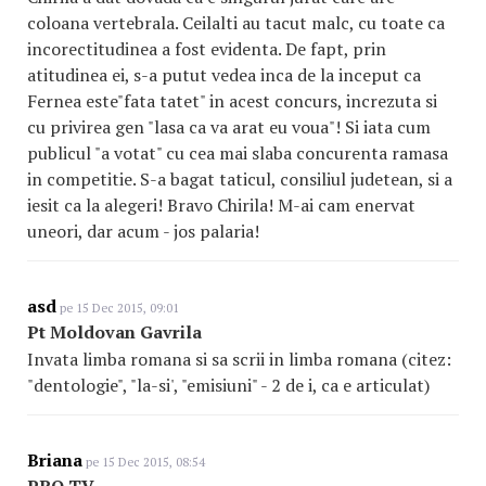
coloana vertebrala. Ceilalti au tacut malc, cu toate ca
incorectitudinea a fost evidenta. De fapt, prin
atitudinea ei, s-a putut vedea inca de la inceput ca
Fernea este"fata tatet" in acest concurs, increzuta si
cu privirea gen "lasa ca va arat eu voua"! Si iata cum
publicul "a votat" cu cea mai slaba concurenta ramasa
in competitie. S-a bagat taticul, consiliul judetean, si a
iesit ca la alegeri! Bravo Chirila! M-ai cam enervat
uneori, dar acum - jos palaria!
asd
pe 15 Dec 2015, 09:01
Pt Moldovan Gavrila
Invata limba romana si sa scrii in limba romana (citez:
"dentologie", "la-si', "emisiuni" - 2 de i, ca e articulat)
Briana
pe 15 Dec 2015, 08:54
PRO TV