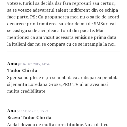
voteze. Juriul sa decida dar fara reprosuri sau certuri,
sa se voteze adevaratul talent indiferent din ce echipa
face parte. PS: Cu propunerea mea nu o sa fie de acord
deoarece prin trimiterea sutelor de mii de SMSuri cat
se castiga si de aici pleaca totul din pacate. Mai
mentionez ca am vazut aceeasta emisiune prima data
la italieni dar nu se compara cu ce se intampla la noi.
Ania
pe 16 Dec 2015, 14:34
Tudor Chirila
Sper sa nu plece el,in schimb daca ar disparea penibila
si jenanta Loredana Groza,PRO TV ul ar avea mai
multa credibilitate
Ana
pe 16 Dec 2015, 13:53
Bravo Tudor Chirila
Ai dat dovada de multa corectitudine.Nu ai dat cu