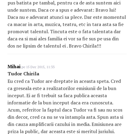
pus batista pe tambal, pentru ca de asta suntem aici
unde suntem. Daca ce a spus e adevarat: Bravo lui!
Daca nu e adevarat atunci sa plece. Dar este momentul
ca macar in arta, muzica, teatru, etc in tara asta sa fie
promovat talentul. Tincuta este o fata talentata dar
daca ea si mai ales familia ei vor sa fie sus pe usa din
dos ne lipsim de talentul ei . Bravo Chirila!!!
Mihai
pe 15 Dec 2015, 11:33
Tudor Chirila
Eu cred ca Tudor are dreptate in aceasta speta. Cred
ca greseala este a realizatorilor emisiunii de la bun
inceput. Ei ar fi trebuit sa faca publica aceasta
informatie de la bun inceput daca era cunoscuta.
Acum, referitor la faptul daca Tudor va fi sau nu scos
din decor, cred ca nu se va intampla asta. Spun asta si
din cauza amplificarii cazului in media. Emisiunea are
priza la public, dar aceasta este si meritul juriului.