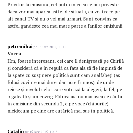
Privitor la emisiune,cel putin in ceea ce ma priveste,
daca vor mai aparea astfel de situatii, eu voi trece pe
alt canal TV si nu o voi mai urmari. Sunt convins ca
astfel gandeste cea mai mare parte a fanilor emisiunii.
petremihai
pe 15 Dec 2015, 11:10
Vocea
Hm, foarte interesant, cei care îl denigrează pe Chirilă
şi consideră că e în regulă ca fata aia să fie împinsă de
la spate cu susţinere politică sunt cam analfabeţi (as
folosi cuvinte mai dure, dar nu e frumos), de unde
reiese şi nivelul celor care votează la alegeri, la fel, pe-
o galeată şi un covrig. Fătuca aia nu mai avea ce căuta
în emisiune din secunda 2, e pe voce (chipurile),
nicidecum pe cine are cutărică mai sus în politică.
Catalin
pe 15 Dec 2015, 10:15