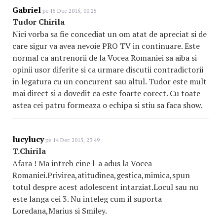
Gabriel
pe 15 Dec 2015, 00:25
Tudor Chirila
Nici vorba sa fie concediat un om atat de apreciat si de
care sigur va avea nevoie PRO TV in continuare. Este
normal ca antrenorii de la Vocea Romaniei sa aiba si
opinii usor diferite si ca urmare discutii contradictorii
in legatura cu un concurent sau altul. Tudor este mult
mai direct si a dovedit ca este foarte corect. Cu toate
astea cei patru formeaza o echipa si stiu sa faca show.
lucylucy
pe 14 Dec 2015, 23:49
T.Chirila
Afara ! Ma intreb cine l-a adus la Vocea
Romaniei.Privirea,atitudinea,gestica,mimica,spun
totul despre acest adolescent intarziat.Locul sau nu
este langa cei 3. Nu inteleg cum il suporta
Loredana,Marius si Smiley.