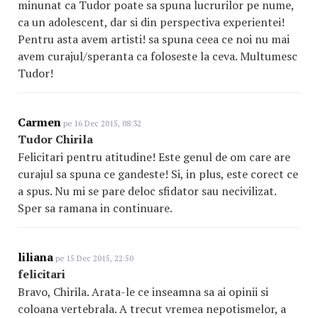
minunat ca Tudor poate sa spuna lucrurilor pe nume,
ca un adolescent, dar si din perspectiva experientei!
Pentru asta avem artisti! sa spuna ceea ce noi nu mai
avem curajul/speranta ca foloseste la ceva. Multumesc
Tudor!
Carmen
pe 16 Dec 2015, 08:32
Tudor Chirila
Felicitari pentru atitudine! Este genul de om care are
curajul sa spuna ce gandeste! Si, in plus, este corect ce
a spus. Nu mi se pare deloc sfidator sau necivilizat.
Sper sa ramana in continuare.
liliana
pe 15 Dec 2015, 22:50
felicitari
Bravo, Chirila. Arata-le ce inseamna sa ai opinii si
coloana vertebrala. A trecut vremea nepotismelor, a