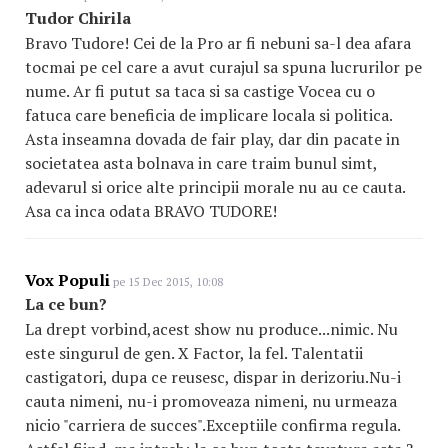
Tudor Chirila
Bravo Tudore! Cei de la Pro ar fi nebuni sa-l dea afara
tocmai pe cel care a avut curajul sa spuna lucrurilor pe
nume. Ar fi putut sa taca si sa castige Vocea cu o
fatuca care beneficia de implicare locala si politica.
Asta inseamna dovada de fair play, dar din pacate in
societatea asta bolnava in care traim bunul simt,
adevarul si orice alte principii morale nu au ce cauta.
Asa ca inca odata BRAVO TUDORE!
Vox Populi
pe 15 Dec 2015, 10:08
La ce bun?
La drept vorbind,acest show nu produce...nimic. Nu
este singurul de gen. X Factor, la fel. Talentatii
castigatori, dupa ce reusesc, dispar in derizoriu.Nu-i
cauta nimeni, nu-i promoveaza nimeni, nu urmeaza
nicio "carriera de succes".Exceptiile confirma regula.