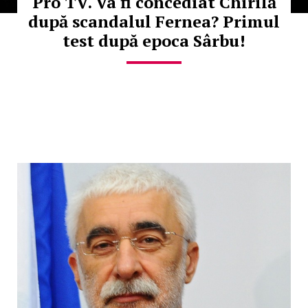
Pro TV. Va fi concediat Chirilă
după scandalul Fernea? Primul
test după epoca Sârbu!