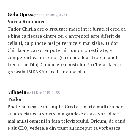
Gelu Oprea
pe 14 Dec 2015, 23:41
Vocea Romaniei
Tudor Chirila are o greutate mare intre jurati si cred ca
e bine ca fiecare dintre cei 4 antrenori este diferit de
ceilalti, cu puncte mai puternice si mai slabe. Tudor
Chirila are caracter puternic, umor, onestitate, e
competent ca antrenor (ca doar a luat trofeul anul
trecut cu Tibi). Conducerea postului Pro TV ar face o
greseala IMENSA daca l-ar concedia.
Mihaela
pe 14 Dec 2015, 14:58
Tudor
Poate nu o sa se intample. Cred ca foarte multi romani
au apreciat ce a spus si ma gandesc ca asa vor aduce
mai multi oameni in fata televizorului. Oricum, de cand
e alt CEO, vedetele din trust au inceput sa vorbeasca