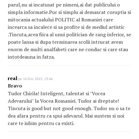
parul,nu ai incatusat pe nimeni,ai dat publicului o
simpla informatie.Pur si simplu ai demascat coruptia si
mitocania actualului POLITIC al Romaniei care
incearca sa incalece si sa profite si de mediul artistic
.Tincuta,acea fiica al unui politician de rang inferior, se
poate lansa si dupa terminarea scolii intrucat avem
enorm de multi analfabeti care ne conduc si care stau
intotdeauna in fatza.
real
pe 16 Dec 2015, 13:44
Bravo
Tudor Chirila! Inteligent, talentat si "Vocea
Adevarului" la Vocea Romaniei. Tudor ai dreptate!
Tincuta is good but not good enough. Tudor nu o sa te
dea afara pentru ca spui adevarul. Mai suntem si noi
care te iubim pentru ca existi.