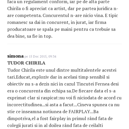
faca un regulament conform, iar pe de alta parte
Chirila o fi apreciat ca artist, dar pe partea juridica n-
are competenta. Concurentul n-are nicio vina. E tipic
romanesc sa dai in concurent, in jurat, iar firma
producatoare se spala pe maini pentru ca trebuie sa
dea bine, sa fie in top.
simona
pe 15 Dec 2015, 09:34
TUDOR CHIRILA
Tudor Chirila este unul dintre multitalentele acestei
tari.Educat,exploziv dar in acelasi timp sensibil si
obiectiv nu s-a dezis nici in cazul Tincutei Fernea desi
era o concurenta din echipa sa.De fiecare data el s-a
exprimat clar si raspicat:nu voi fi niciodata de acord cu
incorectitudinea...si asta a facut...Cineva spunea ca nu
stie ce inseamna notiunea de FAIRPLAY...Ba
dimpotriva,el a fost fairplay in primul rând fata de
colegii jurati si in al doilea rând fata de ceilalti