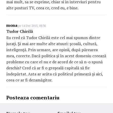
mai mult, sa se exprime, chiar si in interviuri pentru
alte posturi TV, ceea ce, cred eu, e bine.
mona
pe 14 Dec 2015, 08:36
Tudor Chirilă
Eu cred că Tudor Chirilă este cel mai spumos dintre
juraţi. Şi mai are multe alte atuuri: şcoală, cultură,
inteligenţă. Prin urmare, are opinii, după părearea
mea, corecte. Dacă politica şi în acest domeniu creează
probleme cu care el nu e de acord de ce să n-o spună
deschis? Cred că ar fi o greşeală capitală să fie
îndepărtat. Asta ar arăta că politicul primează şi aici,
ceea ce ar fi dezamăgitor.
Posteaza comentariu