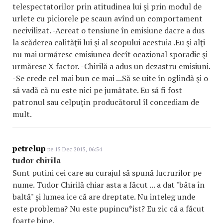
telespectatorilor prin atitudinea lui şi prin modul de
urlete cu piciorele pe scaun avînd un comportament
necivilizat. -Acreat o tensiune în emisiune dacre a dus
la scăderea calităţii lui şi al scopului acestuia .Eu şi alţi
nu mai urmăresc emisiunea decît ocazional sporadic şi
urmăresc X factor. -Chirilă a adus un dezastru emisiuni.
-Se crede cel mai bun ce mai ...Să se uite în oglindă şi o
să vadă că nu este nici pe jumătate. Eu să fi fost
patronul sau celpuţin producătorul îl concediam de
mult.
petrelup
pe 15 Dec 2015, 06:54
tudor chirila
Sunt putini cei care au curajul să spună lucrurilor pe
nume. Tudor Chirilă chiar asta a făcut ... a dat "bâta în
baltă" şi lumea ice că are dreptate. Nu inteleg unde
este problema? Nu este pupincu*ist? Eu zic că a făcut
foarte bine.