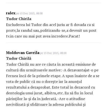
ralex
pe 15 Dec 2015, 08:08
Tudor Chirila
Excluderea lui Tudor din acel juriu ar fi dovada ca si
protv,la randul sau,politizandu-se,a devenit un post
tv.in care nu mai pot avea incredere.Pacat!
Moldovan Gavrila
pe 15 Dec 2015, 08:00
Tudor Chirilă
Tudor Chirilă nu are ce căuta în această emisiune de
cultură din următoarele motive: -A dezavantajat-o pe
Fernea încă de la primele etape. A spus înainte de a se
vota de public că nu o doreşte iar la anunţul
rezultatului a dezaprobat. Este total în dezacord cu
dentologia unui jurat, albitru,etc. Eu să fiu în locul
părinţilor la-şi da în judecată. -Are o atitudine
necivilizată şi sfidătoare la adresa publicului şi