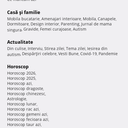
Casă şi familie
Mobila bucatarie
Amenajari interioare
Mobila
Canapele
,
,
,
,
Dormitoare
Design interior
Parenting
Jurnal de mama
,
,
,
Gravide
Femei curajoase
Autism
singura
,
,
,
Actualitate
Din culise
Interviu
Stirea zilei
Tema zilei
Iesirea din
,
,
,
,
Despărţiri celebre
Vesti Bune
Covid-19
Pandemie
autism
,
,
,
,
Horoscop
Horoscop 2026
,
Horoscop 2025
,
Horoscop azi
,
Horoscop dragoste
,
Horoscop chinezesc
,
Astrologie
,
Horoscop lunar
,
Horoscop rac azi
,
Horoscop gemeni azi
,
Horoscop fecioara azi
,
Horoscop taur azi
,