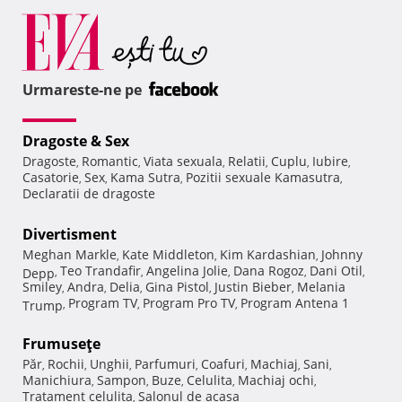
Urmareste-ne pe
Dragoste & Sex
Dragoste
Romantic
Viata sexuala
Relatii
Cuplu
Iubire
,
,
,
,
,
,
Casatorie
Sex
Kama Sutra
Pozitii sexuale Kamasutra
,
,
,
,
Declaratii de dragoste
Divertisment
Meghan Markle
Kate Middleton
Kim Kardashian
Johnny
,
,
,
Teo Trandafir
Angelina Jolie
Dana Rogoz
Dani Otil
Depp
,
,
,
,
,
Smiley
Andra
Delia
Gina Pistol
Justin Bieber
Melania
,
,
,
,
,
Program TV
Program Pro TV
Program Antena 1
Trump
,
,
,
Frumuseţe
Păr
Rochii
Unghii
Parfumuri
Coafuri
Machiaj
Sani
,
,
,
,
,
,
,
Manichiura
Sampon
Buze
Celulita
Machiaj ochi
,
,
,
,
,
Tratament celulita
Salonul de acasa
,