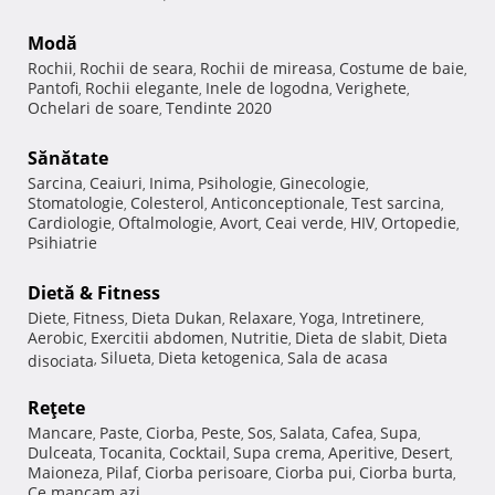
Modă
Rochii
Rochii de seara
Rochii de mireasa
Costume de baie
,
,
,
,
Pantofi
Rochii elegante
Inele de logodna
Verighete
,
,
,
,
Ochelari de soare
Tendinte 2020
,
Sănătate
Sarcina
Ceaiuri
Inima
Psihologie
Ginecologie
,
,
,
,
,
Stomatologie
Colesterol
Anticonceptionale
Test sarcina
,
,
,
,
Cardiologie
Oftalmologie
Avort
Ceai verde
HIV
Ortopedie
,
,
,
,
,
,
Psihiatrie
Dietă & Fitness
Diete
Fitness
Dieta Dukan
Relaxare
Yoga
Intretinere
,
,
,
,
,
,
Aerobic
Exercitii abdomen
Nutritie
Dieta de slabit
Dieta
,
,
,
,
Silueta
Dieta ketogenica
Sala de acasa
disociata
,
,
,
Reţete
Mancare
Paste
Ciorba
Peste
Sos
Salata
Cafea
Supa
,
,
,
,
,
,
,
,
Dulceata
Tocanita
Cocktail
Supa crema
Aperitive
Desert
,
,
,
,
,
,
Maioneza
Pilaf
Ciorba perisoare
Ciorba pui
Ciorba burta
,
,
,
,
,
Ce mancam azi