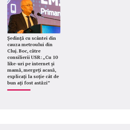
Ședință cu scântei din
cauza metroului din
Cluj. Boc, către
consilierii USR: „Cu 10
like-uri pe internet și
mamă, mergeți acasă,
explicați la soție cât de
bun ați fost astăzi”