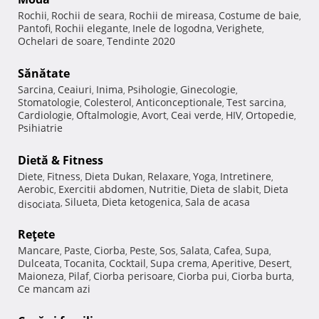
Rochii
Rochii de seara
Rochii de mireasa
Costume de baie
,
,
,
,
Pantofi
Rochii elegante
Inele de logodna
Verighete
,
,
,
,
Ochelari de soare
Tendinte 2020
,
Sănătate
Sarcina
Ceaiuri
Inima
Psihologie
Ginecologie
,
,
,
,
,
Stomatologie
Colesterol
Anticonceptionale
Test sarcina
,
,
,
,
Cardiologie
Oftalmologie
Avort
Ceai verde
HIV
Ortopedie
,
,
,
,
,
,
Psihiatrie
Dietă & Fitness
Diete
Fitness
Dieta Dukan
Relaxare
Yoga
Intretinere
,
,
,
,
,
,
Aerobic
Exercitii abdomen
Nutritie
Dieta de slabit
Dieta
,
,
,
,
Silueta
Dieta ketogenica
Sala de acasa
disociata
,
,
,
Reţete
Mancare
Paste
Ciorba
Peste
Sos
Salata
Cafea
Supa
,
,
,
,
,
,
,
,
Dulceata
Tocanita
Cocktail
Supa crema
Aperitive
Desert
,
,
,
,
,
,
Maioneza
Pilaf
Ciorba perisoare
Ciorba pui
Ciorba burta
,
,
,
,
,
Ce mancam azi