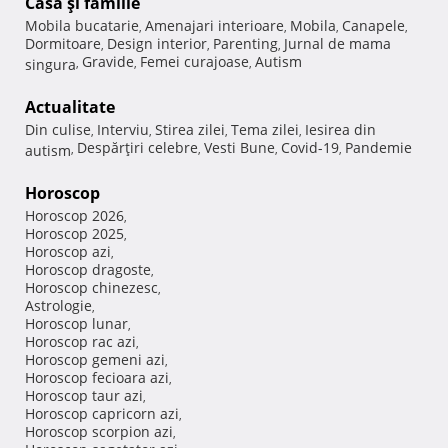
Casă şi familie
Mobila bucatarie
Amenajari interioare
Mobila
Canapele
,
,
,
,
Dormitoare
Design interior
Parenting
Jurnal de mama
,
,
,
Gravide
Femei curajoase
Autism
singura
,
,
,
Actualitate
Din culise
Interviu
Stirea zilei
Tema zilei
Iesirea din
,
,
,
,
Despărţiri celebre
Vesti Bune
Covid-19
Pandemie
autism
,
,
,
,
Horoscop
Horoscop 2026
,
Horoscop 2025
,
Horoscop azi
,
Horoscop dragoste
,
Horoscop chinezesc
,
Astrologie
,
Horoscop lunar
,
Horoscop rac azi
,
Horoscop gemeni azi
,
Horoscop fecioara azi
,
Horoscop taur azi
,
Horoscop capricorn azi
,
Horoscop scorpion azi
,