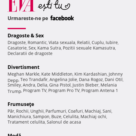
Urmareste-ne pe
Dragoste & Sex
Dragoste
Romantic
Viata sexuala
Relatii
Cuplu
Iubire
,
,
,
,
,
,
Casatorie
Sex
Kama Sutra
Pozitii sexuale Kamasutra
,
,
,
,
Declaratii de dragoste
Divertisment
Meghan Markle
Kate Middleton
Kim Kardashian
Johnny
,
,
,
Teo Trandafir
Angelina Jolie
Dana Rogoz
Dani Otil
Depp
,
,
,
,
,
Smiley
Andra
Delia
Gina Pistol
Justin Bieber
Melania
,
,
,
,
,
Program TV
Program Pro TV
Program Antena 1
Trump
,
,
,
Frumuseţe
Păr
Rochii
Unghii
Parfumuri
Coafuri
Machiaj
Sani
,
,
,
,
,
,
,
Manichiura
Sampon
Buze
Celulita
Machiaj ochi
,
,
,
,
,
Tratament celulita
Salonul de acasa
,
Modă