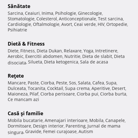
Sănătate
Sarcina
Ceaiuri
Inima
Psihologie
Ginecologie
,
,
,
,
,
Stomatologie
Colesterol
Anticonceptionale
Test sarcina
,
,
,
,
Cardiologie
Oftalmologie
Avort
Ceai verde
HIV
Ortopedie
,
,
,
,
,
,
Psihiatrie
Dietă & Fitness
Diete
Fitness
Dieta Dukan
Relaxare
Yoga
Intretinere
,
,
,
,
,
,
Aerobic
Exercitii abdomen
Nutritie
Dieta de slabit
Dieta
,
,
,
,
Silueta
Dieta ketogenica
Sala de acasa
disociata
,
,
,
Reţete
Mancare
Paste
Ciorba
Peste
Sos
Salata
Cafea
Supa
,
,
,
,
,
,
,
,
Dulceata
Tocanita
Cocktail
Supa crema
Aperitive
Desert
,
,
,
,
,
,
Maioneza
Pilaf
Ciorba perisoare
Ciorba pui
Ciorba burta
,
,
,
,
,
Ce mancam azi
Casă şi familie
Mobila bucatarie
Amenajari interioare
Mobila
Canapele
,
,
,
,
Dormitoare
Design interior
Parenting
Jurnal de mama
,
,
,
Gravide
Femei curajoase
Autism
singura
,
,
,