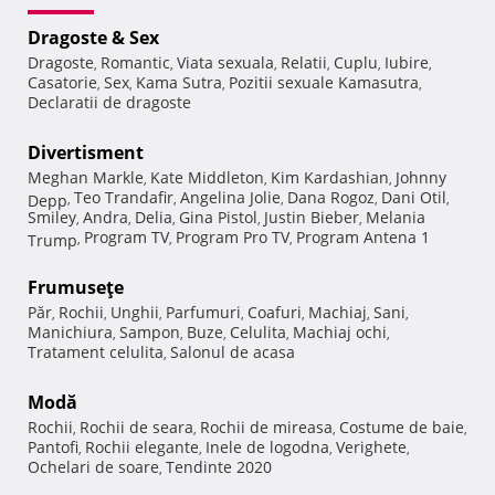
Dragoste & Sex
Dragoste
Romantic
Viata sexuala
Relatii
Cuplu
Iubire
,
,
,
,
,
,
Casatorie
Sex
Kama Sutra
Pozitii sexuale Kamasutra
,
,
,
,
Declaratii de dragoste
Divertisment
Meghan Markle
Kate Middleton
Kim Kardashian
Johnny
,
,
,
Teo Trandafir
Angelina Jolie
Dana Rogoz
Dani Otil
Depp
,
,
,
,
,
Smiley
Andra
Delia
Gina Pistol
Justin Bieber
Melania
,
,
,
,
,
Program TV
Program Pro TV
Program Antena 1
Trump
,
,
,
Frumuseţe
Păr
Rochii
Unghii
Parfumuri
Coafuri
Machiaj
Sani
,
,
,
,
,
,
,
Manichiura
Sampon
Buze
Celulita
Machiaj ochi
,
,
,
,
,
Tratament celulita
Salonul de acasa
,
Modă
Rochii
Rochii de seara
Rochii de mireasa
Costume de baie
,
,
,
,
Pantofi
Rochii elegante
Inele de logodna
Verighete
,
,
,
,
Ochelari de soare
Tendinte 2020
,