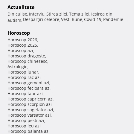
Actualitate
Din culise
Interviu
Stirea zilei
Tema zilei
Iesirea din
,
,
,
,
Despărţiri celebre
Vesti Bune
Covid-19
Pandemie
autism
,
,
,
,
Horoscop
Horoscop 2026
,
Horoscop 2025
,
Horoscop azi
,
Horoscop dragoste
,
Horoscop chinezesc
,
Astrologie
,
Horoscop lunar
,
Horoscop rac azi
,
Horoscop gemeni azi
,
Horoscop fecioara azi
,
Horoscop taur azi
,
Horoscop capricorn azi
,
Horoscop scorpion azi
,
Horoscop sagetator azi
,
Horoscop varsator azi
,
Horoscop pesti azi
,
Horoscop leu azi
,
Horoscop balanta azi
,