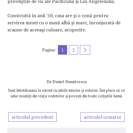
priveliștile de vis ale Pacificului și Los Angelesului.
Construită în anii '50, casa are și o zonă pentru
servirea mesei cu o masă albă și mare, înconjurată de
scaune de aceeași culoare, acoperite.
1
2
Pagina:
De
Daniel Dumitrescu
Sunt întotdeauna la curent cu știrile interne și externe. Îmi place să vă
aduc noutăți din viața vedetelor și povești din toate colțurile lumii.
articolul precedent
articolul urmator