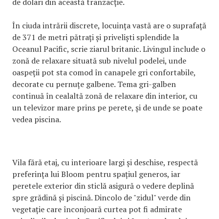
de dolari din această tranzacție.
În ciuda intrării discrete, locuința vastă are o suprafață
de 371 de metri pătrați și priveliști splendide la
Oceanul Pacific, scrie ziarul britanic. Livingul include o
zonă de relaxare situată sub nivelul podelei, unde
oaspeții pot sta comod în canapele gri confortabile,
decorate cu pernuțe galbene. Tema gri-galben
continuă în cealaltă zonă de relaxare din interior, cu
un televizor mare prins pe perete, și de unde se poate
vedea piscina.
Vila fără etaj, cu interioare largi și deschise, respectă
preferința lui Bloom pentru spațiul generos, iar
peretele exterior din sticlă asigură o vedere deplină
spre grădină și piscină. Dincolo de "zidul" verde din
vegetație care înconjoară curtea pot fi admirate