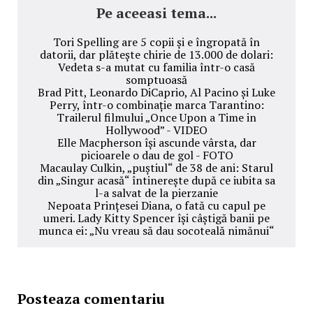
Pe aceeasi tema...
Tori Spelling are 5 copii și e îngropată în
datorii, dar plătește chirie de 13.000 de dolari:
Vedeta s-a mutat cu familia într-o casă
somptuoasă
Brad Pitt, Leonardo DiCaprio, Al Pacino și Luke
Perry, într-o combinație marca Tarantino:
Trailerul filmului „Once Upon a Time in
Hollywood” - VIDEO
Elle Macpherson își ascunde vârsta, dar
picioarele o dau de gol - FOTO
Macaulay Culkin, „puștiul“ de 38 de ani: Starul
din „Singur acasă“ întinerește după ce iubita sa
l-a salvat de la pierzanie
Nepoata Prințesei Diana, o fată cu capul pe
umeri. Lady Kitty Spencer își câștigă banii pe
munca ei: „Nu vreau să dau socoteală nimănui“
Posteaza comentariu