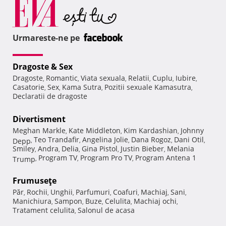
Urmareste-ne pe
Dragoste & Sex
Dragoste
Romantic
Viata sexuala
Relatii
Cuplu
Iubire
,
,
,
,
,
,
Casatorie
Sex
Kama Sutra
Pozitii sexuale Kamasutra
,
,
,
,
Declaratii de dragoste
Divertisment
Meghan Markle
Kate Middleton
Kim Kardashian
Johnny
,
,
,
Teo Trandafir
Angelina Jolie
Dana Rogoz
Dani Otil
Depp
,
,
,
,
,
Smiley
Andra
Delia
Gina Pistol
Justin Bieber
Melania
,
,
,
,
,
Program TV
Program Pro TV
Program Antena 1
Trump
,
,
,
Frumuseţe
Păr
Rochii
Unghii
Parfumuri
Coafuri
Machiaj
Sani
,
,
,
,
,
,
,
Manichiura
Sampon
Buze
Celulita
Machiaj ochi
,
,
,
,
,
Tratament celulita
Salonul de acasa
,