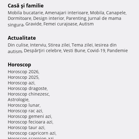
Casă şi familie
Mobila bucatarie
Amenajari interioare
Mobila
Canapele
,
,
,
,
Dormitoare
Design interior
Parenting
Jurnal de mama
,
,
,
Gravide
Femei curajoase
Autism
singura
,
,
,
Actualitate
Din culise
Interviu
Stirea zilei
Tema zilei
Iesirea din
,
,
,
,
Despărţiri celebre
Vesti Bune
Covid-19
Pandemie
autism
,
,
,
,
Horoscop
Horoscop 2026
,
Horoscop 2025
,
Horoscop azi
,
Horoscop dragoste
,
Horoscop chinezesc
,
Astrologie
,
Horoscop lunar
,
Horoscop rac azi
,
Horoscop gemeni azi
,
Horoscop fecioara azi
,
Horoscop taur azi
,
Horoscop capricorn azi
,
Horoscop scorpion azi
,