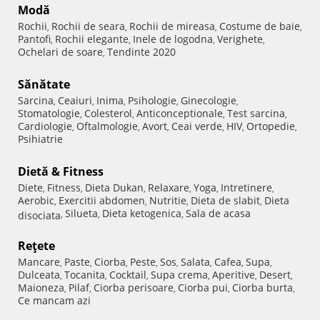
Modă
Rochii
Rochii de seara
Rochii de mireasa
Costume de baie
,
,
,
,
Pantofi
Rochii elegante
Inele de logodna
Verighete
,
,
,
,
Ochelari de soare
Tendinte 2020
,
Sănătate
Sarcina
Ceaiuri
Inima
Psihologie
Ginecologie
,
,
,
,
,
Stomatologie
Colesterol
Anticonceptionale
Test sarcina
,
,
,
,
Cardiologie
Oftalmologie
Avort
Ceai verde
HIV
Ortopedie
,
,
,
,
,
,
Psihiatrie
Dietă & Fitness
Diete
Fitness
Dieta Dukan
Relaxare
Yoga
Intretinere
,
,
,
,
,
,
Aerobic
Exercitii abdomen
Nutritie
Dieta de slabit
Dieta
,
,
,
,
Silueta
Dieta ketogenica
Sala de acasa
disociata
,
,
,
Reţete
Mancare
Paste
Ciorba
Peste
Sos
Salata
Cafea
Supa
,
,
,
,
,
,
,
,
Dulceata
Tocanita
Cocktail
Supa crema
Aperitive
Desert
,
,
,
,
,
,
Maioneza
Pilaf
Ciorba perisoare
Ciorba pui
Ciorba burta
,
,
,
,
,
Ce mancam azi