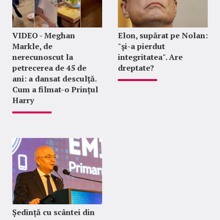
VIDEO - Meghan
Elon, supărat pe Nolan:
Markle, de
"şi-a pierdut
nerecunoscut la
integritatea". Are
petrecerea de 45 de
dreptate?
ani: a dansat desculță.
Cum a filmat-o Prințul
Harry
Ședință cu scântei din