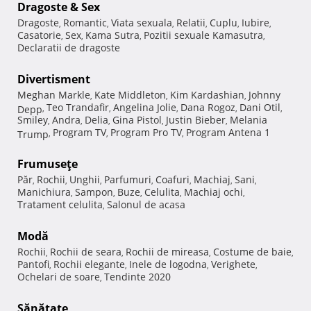
Dragoste & Sex
Dragoste
Romantic
Viata sexuala
Relatii
Cuplu
Iubire
,
,
,
,
,
,
Casatorie
Sex
Kama Sutra
Pozitii sexuale Kamasutra
,
,
,
,
Declaratii de dragoste
Divertisment
Meghan Markle
Kate Middleton
Kim Kardashian
Johnny
,
,
,
Teo Trandafir
Angelina Jolie
Dana Rogoz
Dani Otil
Depp
,
,
,
,
,
Smiley
Andra
Delia
Gina Pistol
Justin Bieber
Melania
,
,
,
,
,
Program TV
Program Pro TV
Program Antena 1
Trump
,
,
,
Frumuseţe
Păr
Rochii
Unghii
Parfumuri
Coafuri
Machiaj
Sani
,
,
,
,
,
,
,
Manichiura
Sampon
Buze
Celulita
Machiaj ochi
,
,
,
,
,
Tratament celulita
Salonul de acasa
,
Modă
Rochii
Rochii de seara
Rochii de mireasa
Costume de baie
,
,
,
,
Pantofi
Rochii elegante
Inele de logodna
Verighete
,
,
,
,
Ochelari de soare
Tendinte 2020
,
Sănătate