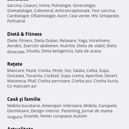
Sarcina
Ceaiuri
Inima
Psihologie
Ginecologie
,
,
,
,
,
Stomatologie
Colesterol
Anticonceptionale
Test sarcina
,
,
,
,
Cardiologie
Oftalmologie
Avort
Ceai verde
HIV
Ortopedie
,
,
,
,
,
,
Psihiatrie
Dietă & Fitness
Diete
Fitness
Dieta Dukan
Relaxare
Yoga
Intretinere
,
,
,
,
,
,
Aerobic
Exercitii abdomen
Nutritie
Dieta de slabit
Dieta
,
,
,
,
Silueta
Dieta ketogenica
Sala de acasa
disociata
,
,
,
Reţete
Mancare
Paste
Ciorba
Peste
Sos
Salata
Cafea
Supa
,
,
,
,
,
,
,
,
Dulceata
Tocanita
Cocktail
Supa crema
Aperitive
Desert
,
,
,
,
,
,
Maioneza
Pilaf
Ciorba perisoare
Ciorba pui
Ciorba burta
,
,
,
,
,
Ce mancam azi
Casă şi familie
Mobila bucatarie
Amenajari interioare
Mobila
Canapele
,
,
,
,
Dormitoare
Design interior
Parenting
Jurnal de mama
,
,
,
Gravide
Femei curajoase
Autism
singura
,
,
,