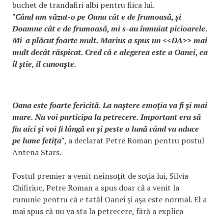
buchet de trandafiri albi pentru fiica lui.
"Când am văzut-o pe Oana cât e de frumoasă, şi
Doamne cât e de frumoasă, mi s-au înmuiat picioarele.
Mi-a plăcut foarte mult. Marius a spus un <<DA>> mai
mult decât răspicat. Cred că e alegerea este a Oanei, ea
îl ştie, îl cunoaşte.
Oana este foarte fericită. La naştere emoţia va fi şi mai
mare. Nu voi participa la petrecere. Important era să
fiu aici şi voi fi lângă ea şi peste o lună când va aduce
pe lume fetiţa"
, a declarat Petre Roman pentru postul
Antena Stars.
Fostul premier a venit neînsoțit de soția lui, Silvia
Chifiriuc, Petre Roman a spus doar că a venit la
cununie pentru că e tatăl Oanei şi aşa este normal. El a
mai spus că nu va sta la petrecere, fără a explica