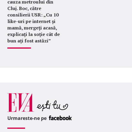
cauza metroului din
Cluj. Boc, către
consilierii USR: „Cu 10
like-uri pe internet și
mamă, mergeți acasă,
explicați la soție cât de
bun ați fost astăzi”
Urmareste-ne pe