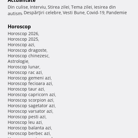
Actualitate
Din culise
Interviu
Stirea zilei
Tema zilei
Iesirea din
,
,
,
,
Despărţiri celebre
Vesti Bune
Covid-19
Pandemie
autism
,
,
,
,
Horoscop
Horoscop 2026
,
Horoscop 2025
,
Horoscop azi
,
Horoscop dragoste
,
Horoscop chinezesc
,
Astrologie
,
Horoscop lunar
,
Horoscop rac azi
,
Horoscop gemeni azi
,
Horoscop fecioara azi
,
Horoscop taur azi
,
Horoscop capricorn azi
,
Horoscop scorpion azi
,
Horoscop sagetator azi
,
Horoscop varsator azi
,
Horoscop pesti azi
,
Horoscop leu azi
,
Horoscop balanta azi
,
Horoscop berbec azi
,